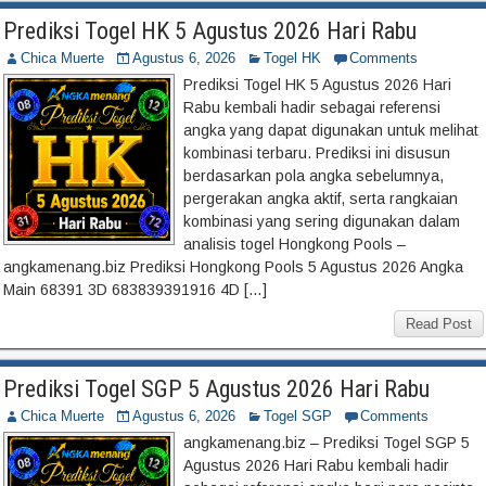
Prediksi Togel HK 5 Agustus 2026 Hari Rabu
Chica Muerte
Agustus 6, 2026
Togel HK
Comments
Prediksi Togel HK 5 Agustus 2026 Hari
Rabu kembali hadir sebagai referensi
angka yang dapat digunakan untuk melihat
kombinasi terbaru. Prediksi ini disusun
berdasarkan pola angka sebelumnya,
pergerakan angka aktif, serta rangkaian
kombinasi yang sering digunakan dalam
analisis togel Hongkong Pools –
angkamenang.biz Prediksi Hongkong Pools 5 Agustus 2026 Angka
Main 68391 3D 683839391916 4D […]
Read Post
Prediksi Togel SGP 5 Agustus 2026 Hari Rabu
Chica Muerte
Agustus 6, 2026
Togel SGP
Comments
angkamenang.biz – Prediksi Togel SGP 5
Agustus 2026 Hari Rabu kembali hadir