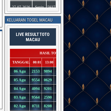
KELUARAN TOGEL MACAU
LIVE RESULT TOTO
MACAU