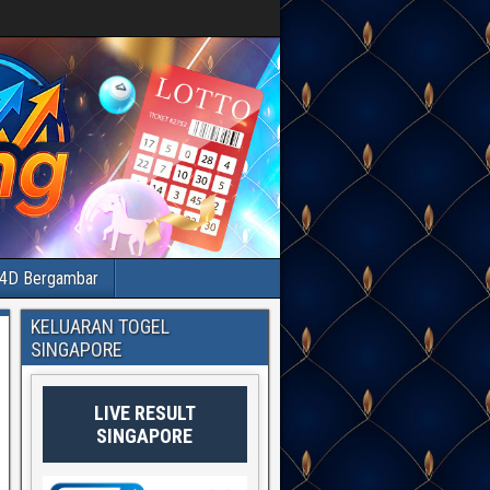
D,4D Bergambar
KELUARAN TOGEL
SINGAPORE
LIVE RESULT
SINGAPORE