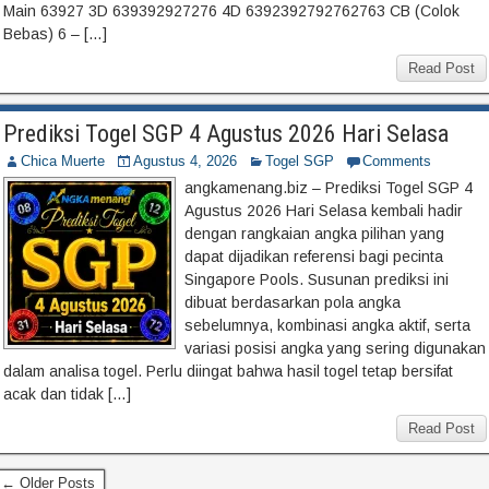
Main 63927 3D 639392927276 4D 6392392792762763 CB (Colok
Bebas) 6 – […]
Read Post
Prediksi Togel SGP 4 Agustus 2026 Hari Selasa
Chica Muerte
Agustus 4, 2026
Togel SGP
Comments
angkamenang.biz – Prediksi Togel SGP 4
Agustus 2026 Hari Selasa kembali hadir
dengan rangkaian angka pilihan yang
dapat dijadikan referensi bagi pecinta
Singapore Pools. Susunan prediksi ini
dibuat berdasarkan pola angka
sebelumnya, kombinasi angka aktif, serta
variasi posisi angka yang sering digunakan
dalam analisa togel. Perlu diingat bahwa hasil togel tetap bersifat
acak dan tidak […]
Read Post
← Older Posts