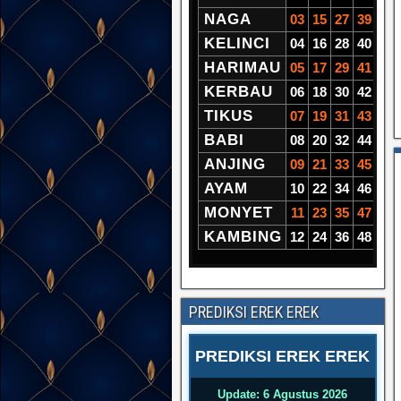
NAGA
03
15
27
39
51
KELINCI
04
16
28
40
52
HARIMAU
05
17
29
41
53
KERBAU
06
18
30
42
54
TIKUS
07
19
31
43
55
BABI
08
20
32
44
56
ANJING
09
21
33
45
57
AYAM
10
22
34
46
58
MONYET
11
23
35
47
59
KAMBING
12
24
36
48
60
PREDIKSI EREK EREK
PREDIKSI EREK EREK
Update: 6 Agustus 2026