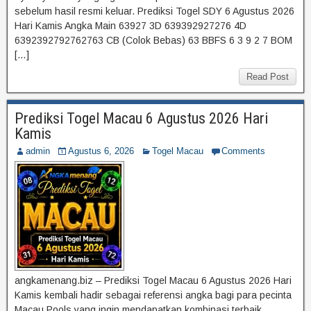
sebelum hasil resmi keluar. Prediksi Togel SDY 6 Agustus 2026
Hari Kamis Angka Main 63927 3D 639392927276 4D
6392392792762763 CB (Colok Bebas) 63 BBFS 6 3 9 2 7 BOM
[…]
Read Post
Prediksi Togel Macau 6 Agustus 2026 Hari
Kamis
admin
Agustus 6, 2026
Togel Macau
Comments
angkamenang.biz – Prediksi Togel Macau 6 Agustus 2026 Hari
Kamis kembali hadir sebagai referensi angka bagi para pecinta
Macau Pools yang ingin mendapatkan kombinasi terbaik