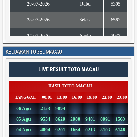
KELUARAN TOGEL MACAU
LIVE RESULT TOTO MACAU