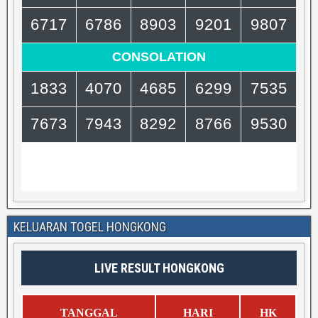
KELUARAN TOGEL HONGKONG
LIVE RESULT HONGKONG