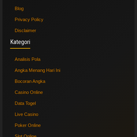
Blog
Privacy Policy
Disclaimer
Kategori
Analisis Pola
Angka Menang Hari Ini
Bocoran Angka
Casino Online
Data Togel
Live Casino
Poker Online
Slot Online