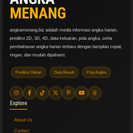
MENANG
angkamenang.biz adalah media informasi angka harian,
prediksi 2D, 3D, 4D, data keluaran, pola angka, serta
pembahasan angka harian terbaru dengan tampilan cepat,
ringan, dan mudah dipahami.
Prediksi Harian
Data Result
Pola Angka
Explore
About Us
Contact