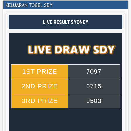
KELUARAN TOGEL SDY
LIVE RESULT SYDNEY