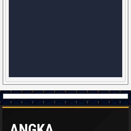
ANGKA