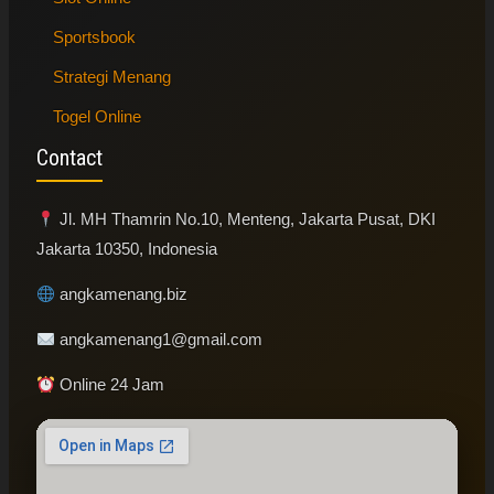
Sportsbook
Strategi Menang
Togel Online
Contact
Jl. MH Thamrin No.10, Menteng, Jakarta Pusat, DKI
Jakarta 10350, Indonesia
angkamenang.biz
angkamenang1@gmail.com
Online 24 Jam