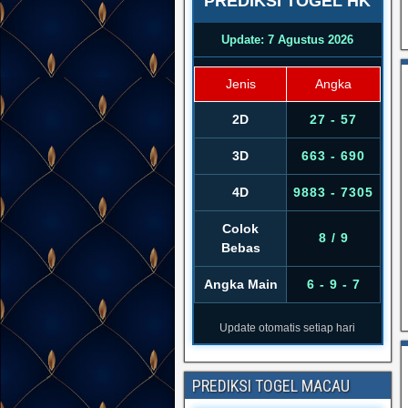
PREDIKSI TOGEL HK
Update: 7 Agustus 2026
Jenis
Angka
2D
27 - 57
3D
663 - 690
4D
9883 - 7305
Colok
8 / 9
Bebas
Angka Main
6 - 9 - 7
Update otomatis setiap hari
PREDIKSI TOGEL MACAU