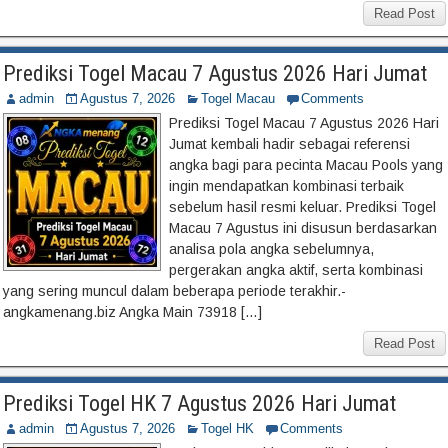
Read Post
Prediksi Togel Macau 7 Agustus 2026 Hari Jumat
admin
Agustus 7, 2026
Togel Macau
Comments
Prediksi Togel Macau 7 Agustus 2026 Hari
Jumat kembali hadir sebagai referensi
angka bagi para pecinta Macau Pools yang
ingin mendapatkan kombinasi terbaik
sebelum hasil resmi keluar. Prediksi Togel
Macau 7 Agustus ini disusun berdasarkan
analisa pola angka sebelumnya,
pergerakan angka aktif, serta kombinasi
yang sering muncul dalam beberapa periode terakhir.-
angkamenang.biz Angka Main 73918 […]
Read Post
Prediksi Togel HK 7 Agustus 2026 Hari Jumat
admin
Agustus 7, 2026
Togel HK
Comments