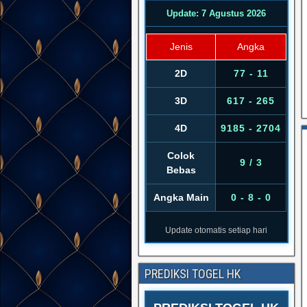
Update: 7 Agustus 2026
Jenis
Angka
2D
77 - 11
3D
617 - 265
4D
9185 - 2704
Colok
9 / 3
Bebas
Angka Main
0 - 8 - 0
Update otomatis setiap hari
PREDIKSI TOGEL HK