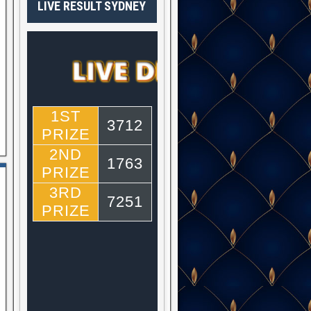
LIVE RESULT SYDNEY