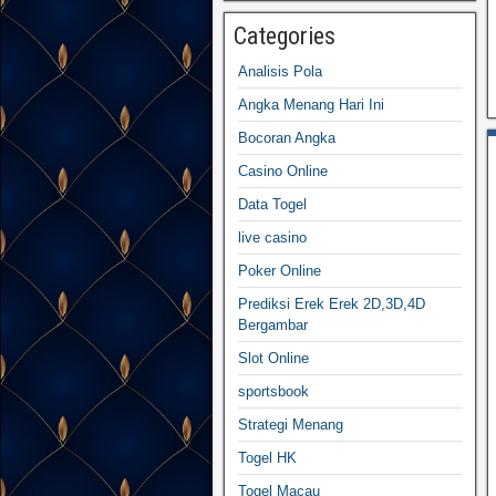
Categories
Analisis Pola
Angka Menang Hari Ini
Bocoran Angka
Casino Online
Data Togel
live casino
Poker Online
Prediksi Erek Erek 2D,3D,4D
Bergambar
Slot Online
sportsbook
Strategi Menang
Togel HK
Togel Macau