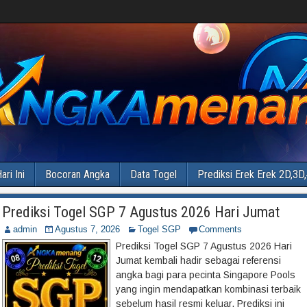
ri Ini
Bocoran Angka
Data Togel
Prediksi Erek Erek 2D,3
Prediksi Togel SGP 7 Agustus 2026 Hari Jumat
admin
Agustus 7, 2026
Togel SGP
Comments
Prediksi Togel SGP 7 Agustus 2026 Hari
Jumat kembali hadir sebagai referensi
angka bagi para pecinta Singapore Pools
61
73
85
97
yang ingin mendapatkan kombinasi terbaik
62
74
86
98
sebelum hasil resmi keluar. Prediksi ini