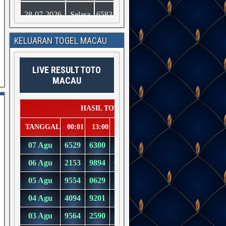
KELUARAN TOGEL MACAU
LIVE RESULT TOTO
MACAU