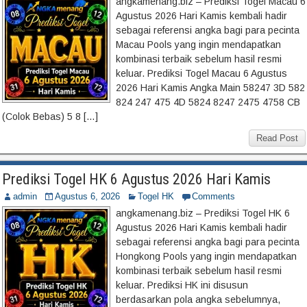
angkamenang.biz – Prediksi Togel Macau 6
Agustus 2026 Hari Kamis kembali hadir
sebagai referensi angka bagi para pecinta
Macau Pools yang ingin mendapatkan
kombinasi terbaik sebelum hasil resmi
keluar. Prediksi Togel Macau 6 Agustus
2026 Hari Kamis Angka Main 58247 3D 582
824 247 475 4D 5824 8247 2475 4758 CB
(Colok Bebas) 5 8 […]
Read Post
Prediksi Togel HK 6 Agustus 2026 Hari Kamis
admin
Agustus 6, 2026
Togel HK
Comments
angkamenang.biz – Prediksi Togel HK 6
Agustus 2026 Hari Kamis kembali hadir
sebagai referensi angka bagi para pecinta
Hongkong Pools yang ingin mendapatkan
kombinasi terbaik sebelum hasil resmi
keluar. Prediksi HK ini disusun
berdasarkan pola angka sebelumnya,