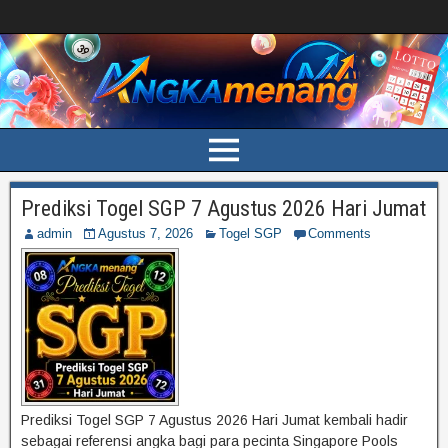
Prediksi Togel SGP 7 Agustus 2026 Hari Jumat
admin
Agustus 7, 2026
Togel SGP
Comments
Prediksi Togel SGP 7 Agustus 2026 Hari Jumat kembali hadir
sebagai referensi angka bagi para pecinta Singapore Pools