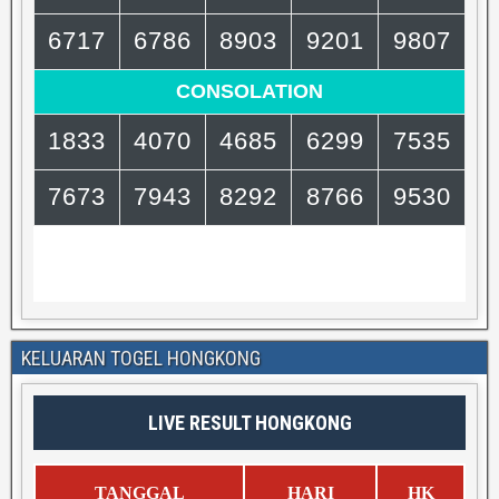
KELUARAN TOGEL HONGKONG
LIVE RESULT HONGKONG