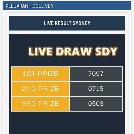
KELUARAN TOGEL SDY
LIVE RESULT SYDNEY