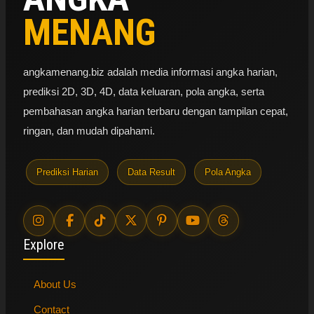
MENANG
angkamenang.biz adalah media informasi angka harian,
prediksi 2D, 3D, 4D, data keluaran, pola angka, serta
pembahasan angka harian terbaru dengan tampilan cepat,
ringan, dan mudah dipahami.
Prediksi Harian
Data Result
Pola Angka
Explore
About Us
Contact