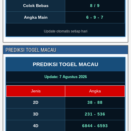
Colok Bebas
8 / 9
Angka Main
6 - 9 - 7
Update otomatis setiap hari
PREDIKSI TOGEL MACAU
PREDIKSI TOGEL MACAU
Update: 7 Agustus 2026
Jenis
Angka
2D
38 - 88
3D
231 - 536
4D
6844 - 6593