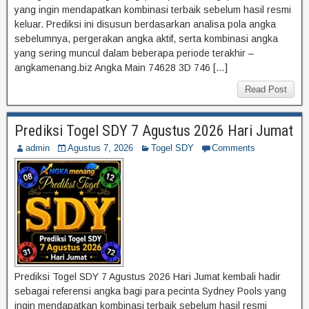
yang ingin mendapatkan kombinasi terbaik sebelum hasil resmi
keluar. Prediksi ini disusun berdasarkan analisa pola angka
sebelumnya, pergerakan angka aktif, serta kombinasi angka
yang sering muncul dalam beberapa periode terakhir –
angkamenang.biz Angka Main 74628 3D 746 […]
Read Post
Prediksi Togel SDY 7 Agustus 2026 Hari Jumat
admin
Agustus 7, 2026
Togel SDY
Comments
Prediksi Togel SDY 7 Agustus 2026 Hari Jumat kembali hadir
sebagai referensi angka bagi para pecinta Sydney Pools yang
ingin mendapatkan kombinasi terbaik sebelum hasil resmi