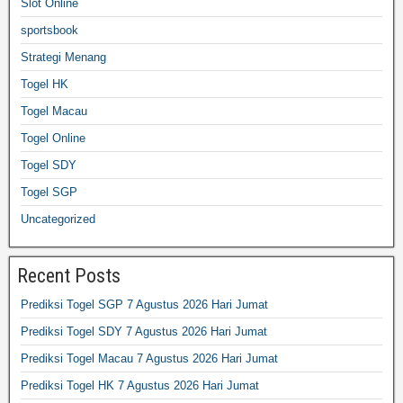
Slot Online
sportsbook
Strategi Menang
Togel HK
Togel Macau
Togel Online
Togel SDY
Togel SGP
Uncategorized
Recent Posts
Prediksi Togel SGP 7 Agustus 2026 Hari Jumat
Prediksi Togel SDY 7 Agustus 2026 Hari Jumat
Prediksi Togel Macau 7 Agustus 2026 Hari Jumat
Prediksi Togel HK 7 Agustus 2026 Hari Jumat