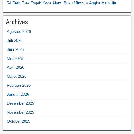
54 Erek Erek Togel: Kode Alam, Buku Mimpi & Angka Main Jitu
Archives
Agustus 2026
Juli 2026
Juni 2026
Mei 2026
April 2026
Maret 2026
Februari 2026
Januari 2026
Desember 2025
November 2025
Oktober 2025