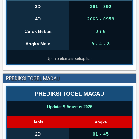
3D
291 - 892
4D
2666 - 0959
Colok Bebas
0 / 6
Angka Main
9 - 4 - 3
Update otomatis setiap hari
PREDIKSI TOGEL MACAU
PREDIKSI TOGEL MACAU
Update: 9 Agustus 2026
Jenis
Angka
2D
01 - 45