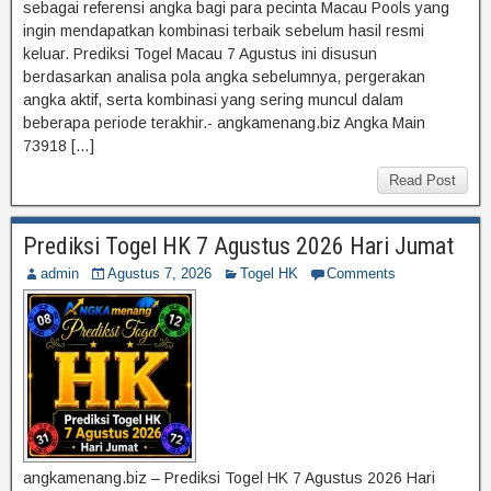
sebagai referensi angka bagi para pecinta Macau Pools yang
ingin mendapatkan kombinasi terbaik sebelum hasil resmi
keluar. Prediksi Togel Macau 7 Agustus ini disusun
berdasarkan analisa pola angka sebelumnya, pergerakan
angka aktif, serta kombinasi yang sering muncul dalam
beberapa periode terakhir.- angkamenang.biz Angka Main
73918 […]
Read Post
Prediksi Togel HK 7 Agustus 2026 Hari Jumat
admin
Agustus 7, 2026
Togel HK
Comments
angkamenang.biz – Prediksi Togel HK 7 Agustus 2026 Hari