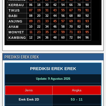
KERBAU
06
18
30
42
54
66
78
90
TIKUS
07
19
31
43
55
67
79
91
BABI
08
20
32
44
56
68
80
92
ANJING
09
21
33
45
57
69
81
93
AYAM
10
22
34
46
58
70
82
94
MONYET
11
23
35
47
59
71
83
95
KAMBING
12
24
36
48
60
72
84
96
PREDIKSI EREK EREK
PREDIKSI EREK EREK
Update: 9 Agustus 2026
Jenis
Angka
Erek Erek 2D
53 - 11