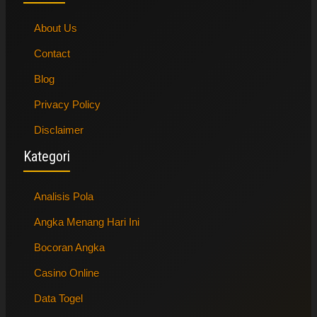
About Us
Contact
Blog
Privacy Policy
Disclaimer
Kategori
Analisis Pola
Angka Menang Hari Ini
Bocoran Angka
Casino Online
Data Togel