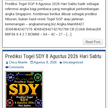
Prediksi Togel SGP 8 Agustus 2026 Hari Sabtu hadir sebagai
referensi angka bagi pembaca yang mengikuti perkembangan
angka Singapore. Kombinasi berikut dibuat sebagai prediksi
hiburan, bukan hasil resmi Togel SGP atau jaminan
kemenangan – angkamenang.biz Angka Main68427
3D684842427276 4D6842842742762768 CB (Colok Bebas)68
BBFS6 8 4 2 7 BOM68 – 84 – 42 – 27 – […]
Read Post
Prediksi Togel SDY 8 Agustus 2026 Hari Sabtu
Chica Muerte
Agustus 8, 2026
Uncategorized
Comments