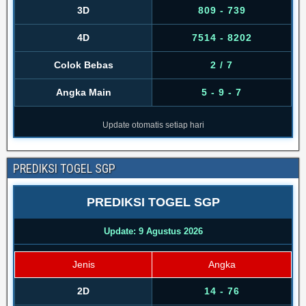
3D
809 - 739
4D
7514 - 8202
Colok Bebas
2 / 7
Angka Main
5 - 9 - 7
Update otomatis setiap hari
PREDIKSI TOGEL SGP
PREDIKSI TOGEL SGP
Update: 9 Agustus 2026
Jenis
Angka
2D
14 - 76