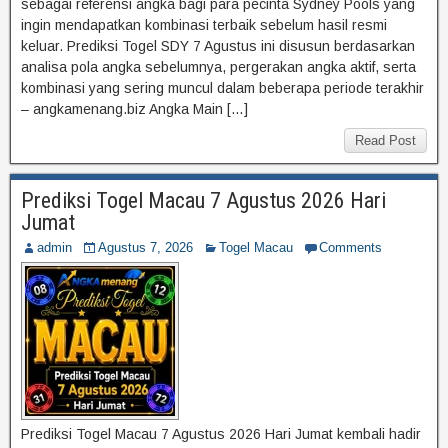
sebagai referensi angka bagi para pecinta Sydney Pools yang
ingin mendapatkan kombinasi terbaik sebelum hasil resmi
keluar. Prediksi Togel SDY 7 Agustus ini disusun berdasarkan
analisa pola angka sebelumnya, pergerakan angka aktif, serta
kombinasi yang sering muncul dalam beberapa periode terakhir
– angkamenang.biz Angka Main […]
Read Post
Prediksi Togel Macau 7 Agustus 2026 Hari
Jumat
admin
Agustus 7, 2026
Togel Macau
Comments
Prediksi Togel Macau 7 Agustus 2026 Hari Jumat kembali hadir