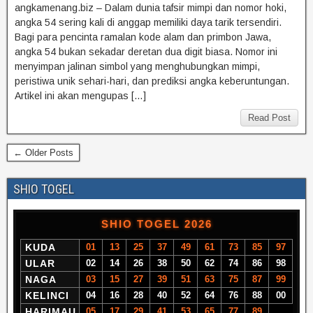
angkamenang.biz – Dalam dunia tafsir mimpi dan nomor hoki,
angka 54 sering kali di anggap memiliki daya tarik tersendiri.
Bagi para pencinta ramalan kode alam dan primbon Jawa,
angka 54 bukan sekadar deretan dua digit biasa. Nomor ini
menyimpan jalinan simbol yang menghubungkan mimpi,
peristiwa unik sehari-hari, dan prediksi angka keberuntungan.
Artikel ini akan mengupas […]
Read Post
← Older Posts
SHIO TOGEL
SHIO TOGEL 2026
KUDA
01
13
25
37
49
61
73
85
97
ULAR
02
14
26
38
50
62
74
86
98
NAGA
03
15
27
39
51
63
75
87
99
KELINCI
04
16
28
40
52
64
76
88
00
HARIMAU
05
17
29
41
53
65
77
89