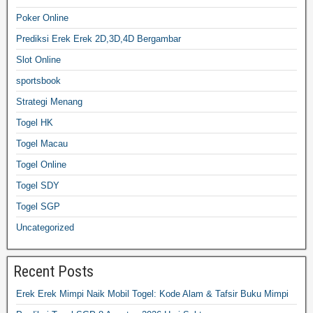
Poker Online
Prediksi Erek Erek 2D,3D,4D Bergambar
Slot Online
sportsbook
Strategi Menang
Togel HK
Togel Macau
Togel Online
Togel SDY
Togel SGP
Uncategorized
Recent Posts
Erek Erek Mimpi Naik Mobil Togel: Kode Alam & Tafsir Buku Mimpi