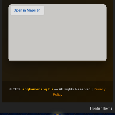
© 2026
angkamenang.biz
— All Rights Reserved |
Privacy
Policy
Frontier Theme