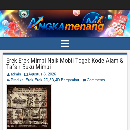
Erek Erek Mimpi Naik Mobil Togel: Kode Alam &
Tafsir Buku Mimpi
admin
Agustus 8, 2026
Prediksi Erek Erek 2D,3D,4D Bergambar
Comments