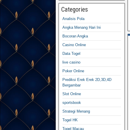
Categories
Analisis Pola
Angka Menang Hari Ini
Bocoran Angka
Casino Online
Data Togel
live casino
Poker Online
Prediksi Erek Erek 2D,3D,4D
Bergambar
Slot Online
sportsbook
Strategi Menang
Togel HK
Togel Macau