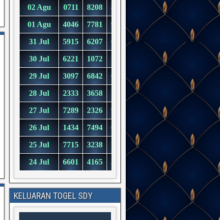
KELUARAN TOGEL SDY