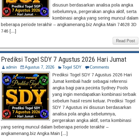
disusun berdasarkan analisa pola angka
63
75
87
99
sebelumnya, pergerakan angka aktif, serta
64
76
88
00
kombinasi angka yang sering muncul dalam
65
77
89
beberapa periode terakhir – angkamenang.biz Angka Main 74628 3D
746 […]
66
78
90
67
79
91
Read Post
68
80
92
69
81
93
Prediksi Togel SDY 7 Agustus 2026 Hari Jumat
70
82
94
admin
Agustus 7, 2026
Togel SDY
Comments
71
83
95
Prediksi Togel SDY 7 Agustus 2026 Hari
Jumat kembali hadir sebagai referensi
72
84
96
angka bagi para pecinta Sydney Pools
yang ingin mendapatkan kombinasi terbaik
sebelum hasil resmi keluar. Prediksi Togel
SDY 7 Agustus ini disusun berdasarkan
analisa pola angka sebelumnya,
pergerakan angka aktif, serta kombinasi
yang sering muncul dalam beberapa periode terakhir –
angkamenang.biz Angka Main […]