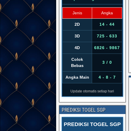
Jenis
Angka
2D
14 - 44
3D
725 - 633
4D
6826 - 9867
Colok
3 / 0
Bebas
Angka Main
4 - 8 - 7
Update otomatis setiap hari
PREDIKSI TOGEL SGP
PREDIKSI TOGEL SGP