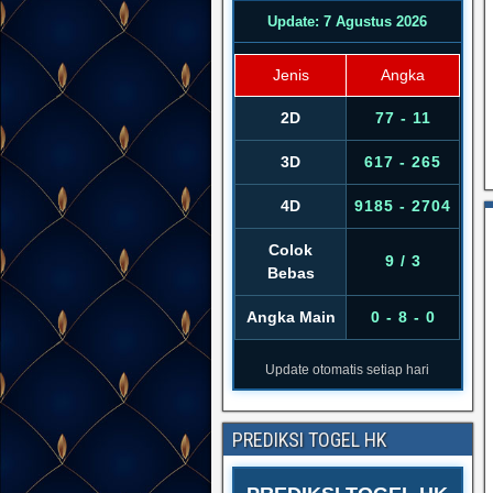
Update: 7 Agustus 2026
Jenis
Angka
2D
77 - 11
3D
617 - 265
4D
9185 - 2704
Colok
9 / 3
Bebas
Angka Main
0 - 8 - 0
Update otomatis setiap hari
PREDIKSI TOGEL HK