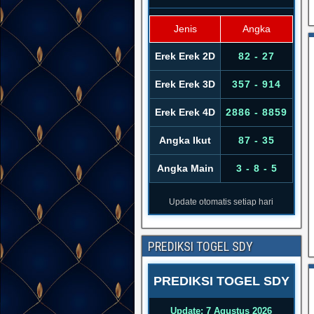
Jenis
Angka
Erek Erek 2D
82 - 27
Erek Erek 3D
357 - 914
Erek Erek 4D
2886 - 8859
Angka Ikut
87 - 35
Angka Main
3 - 8 - 5
Update otomatis setiap hari
PREDIKSI TOGEL SDY
PREDIKSI TOGEL SDY
Update: 7 Agustus 2026