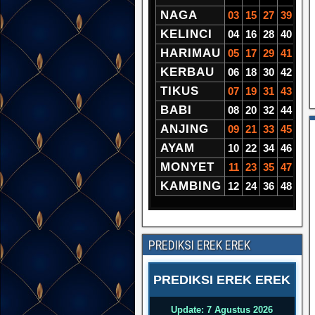
NAGA
03
15
27
39
51
KELINCI
04
16
28
40
52
HARIMAU
05
17
29
41
53
KERBAU
06
18
30
42
54
TIKUS
07
19
31
43
55
BABI
08
20
32
44
56
ANJING
09
21
33
45
57
AYAM
10
22
34
46
58
MONYET
11
23
35
47
59
KAMBING
12
24
36
48
60
PREDIKSI EREK EREK
PREDIKSI EREK EREK
Update: 7 Agustus 2026