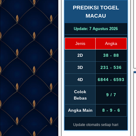
PREDIKSI TOGEL
MACAU
Update: 7 Agustus 2026
Jenis
Angka
2D
38 - 88
3D
231 - 536
4D
6844 - 6593
Colok
9 / 7
Bebas
Angka Main
8 - 9 - 6
Update otomatis setiap hari