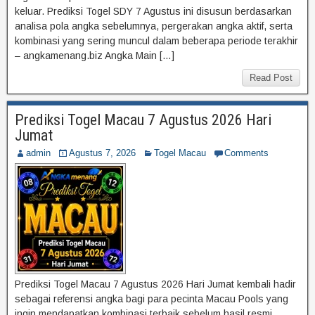
keluar. Prediksi Togel SDY 7 Agustus ini disusun berdasarkan
analisa pola angka sebelumnya, pergerakan angka aktif, serta
kombinasi yang sering muncul dalam beberapa periode terakhir
– angkamenang.biz Angka Main […]
Read Post
Prediksi Togel Macau 7 Agustus 2026 Hari
Jumat
admin
Agustus 7, 2026
Togel Macau
Comments
Prediksi Togel Macau 7 Agustus 2026 Hari Jumat kembali hadir
sebagai referensi angka bagi para pecinta Macau Pools yang
ingin mendapatkan kombinasi terbaik sebelum hasil resmi