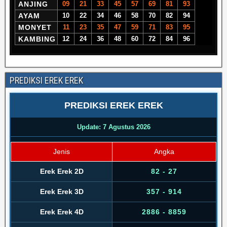
ANJING
09
21
33
45
57
69
81
93
AYAM
10
22
34
46
58
70
82
94
MONYET
11
23
35
47
59
71
83
95
KAMBING
12
24
36
48
60
72
84
96
PREDIKSI EREK EREK
PREDIKSI EREK EREK
Update: 7 Agustus 2026
Jenis
Angka
Erek Erek 2D
82 - 27
Erek Erek 3D
357 - 914
Erek Erek 4D
2886 - 8859