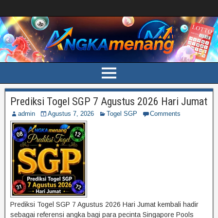
Prediksi Togel SGP 7 Agustus 2026 Hari Jumat
admin
Agustus 7, 2026
Togel SGP
Comments
Prediksi Togel SGP 7 Agustus 2026 Hari Jumat kembali hadir
sebagai referensi angka bagi para pecinta Singapore Pools