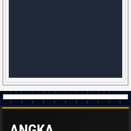
ANGKA