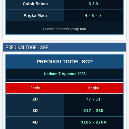
Colok Bebas
3 / 0
Angka Main
4 - 8 - 7
Update otomatis setiap hari
PREDIKSI TOGEL SGP
PREDIKSI TOGEL SGP
Update: 7 Agustus 2026
Jenis
Angka
2D
77 - 11
3D
617 - 265
4D
9185 - 2704