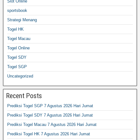
Slot Online
sportsbook
Strategi Menang
Togel HK
Togel Macau
Togel Online
Togel SDY
Togel SGP
Uncategorized
Recent Posts
Prediksi Togel SGP 7 Agustus 2026 Hari Jumat
Prediksi Togel SDY 7 Agustus 2026 Hari Jumat
Prediksi Togel Macau 7 Agustus 2026 Hari Jumat
Prediksi Togel HK 7 Agustus 2026 Hari Jumat