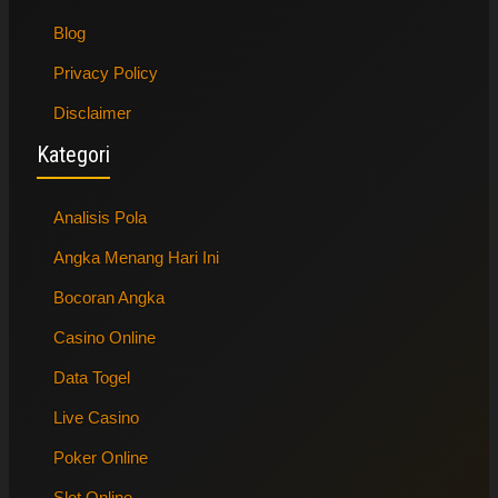
Blog
Privacy Policy
Disclaimer
Kategori
Analisis Pola
Angka Menang Hari Ini
Bocoran Angka
Casino Online
Data Togel
Live Casino
Poker Online
Slot Online