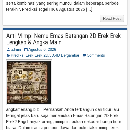
serta kombinasi yang sering muncul dalam beberapa periode
terakhir. Prediksi Togel HK 6 Agustus 2026 […]
Read Post
Arti Mimpi Nemu Emas Batangan 2D Erek Erek
Lengkap & Angka Main
admin
Agustus 6, 2026
Prediksi Erek Erek 2D,3D,4D Bergambar
Comments
angkamenang.biz – Pernahkah Anda terbangun dari tidur lalu
teringat jelas baru saja menemukan Emas Batangan 2D Erek
Erek? Bagi banyak orang, mimpi ini bukan sekadar bunga tidur
biasa. Dalam tradisi primbon Jawa dan buku tafsir mimpi erek