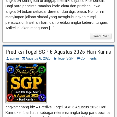
angka 54 sering kali di anggap memiliki daya tarik tersendiri.
Bagi para pencinta ramalan kode alam dan primbon Jawa,
angka 54 bukan sekadar deretan dua digit biasa. Nomor ini
menyimpan jalinan simbol yang menghubungkan mimpi,
peristiwa unik sehari-hari, dan prediksi angka keberuntungan.
Artikel ini akan mengupas […]
Read Post
Prediksi Togel SGP 6 Agustus 2026 Hari Kamis
admin
Agustus 6, 2026
Togel SGP
Comments
angkamenang.biz – Prediksi Togel SGP 6 Agustus 2026 Hari
Kamis kembali hadir sebagai referensi angka bagi para pecinta