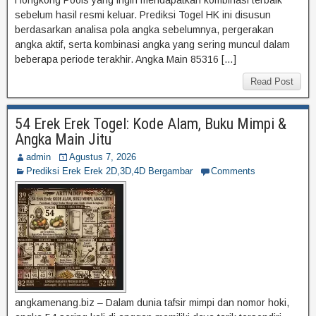
Hongkong Pools yang ingin mendapatkan kombinasi terbaik
sebelum hasil resmi keluar. Prediksi Togel HK ini disusun
berdasarkan analisa pola angka sebelumnya, pergerakan
angka aktif, serta kombinasi angka yang sering muncul dalam
beberapa periode terakhir. Angka Main 85316 […]
Read Post
54 Erek Erek Togel: Kode Alam, Buku Mimpi &
Angka Main Jitu
admin
Agustus 7, 2026
Prediksi Erek Erek 2D,3D,4D Bergambar
Comments
angkamenang.biz – Dalam dunia tafsir mimpi dan nomor hoki,