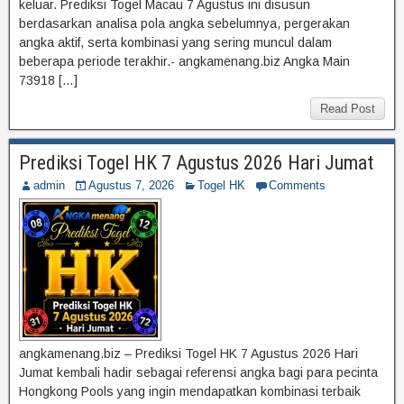
keluar. Prediksi Togel Macau 7 Agustus ini disusun
berdasarkan analisa pola angka sebelumnya, pergerakan
angka aktif, serta kombinasi yang sering muncul dalam
beberapa periode terakhir.- angkamenang.biz Angka Main
73918 […]
Read Post
Prediksi Togel HK 7 Agustus 2026 Hari Jumat
admin
Agustus 7, 2026
Togel HK
Comments
angkamenang.biz – Prediksi Togel HK 7 Agustus 2026 Hari
Jumat kembali hadir sebagai referensi angka bagi para pecinta
Hongkong Pools yang ingin mendapatkan kombinasi terbaik