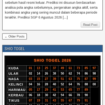
sebelum hasil resmi keluar. Prediksi ini disusun berdasarkan
analisa pola angka sebelumnya, pergerakan angka aktif, serta
kombinasi angka yang sering muncul dalam beberapa periode
terakhir. Prediksi SGP 6 Agustus 2026 […]
Read Post
← Older Posts
SHIO TOGEL
SHIO TOGEL 2026
KUDA
01
13
25
37
49
61
73
85
97
ULAR
02
14
26
38
50
62
74
86
98
NAGA
03
15
27
39
51
63
75
87
99
KELINCI
04
16
28
40
52
64
76
88
00
HARIMAU
05
17
29
41
53
65
77
89
KERBAU
06
18
30
42
54
66
78
90
TIKUS
07
19
31
43
55
67
79
91