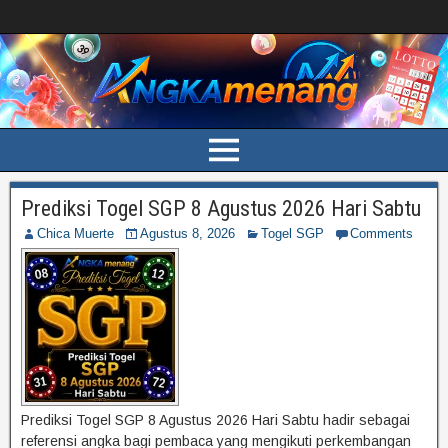
Prediksi Togel SGP 8 Agustus 2026 Hari Sabtu
Chica Muerte
Agustus 8, 2026
Togel SGP
Comments
Prediksi Togel SGP 8 Agustus 2026 Hari Sabtu hadir sebagai
referensi angka bagi pembaca yang mengikuti perkembangan