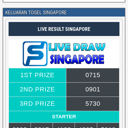
KELUARAN TOGEL SINGAPORE
LIVE RESULT SINGAPORE