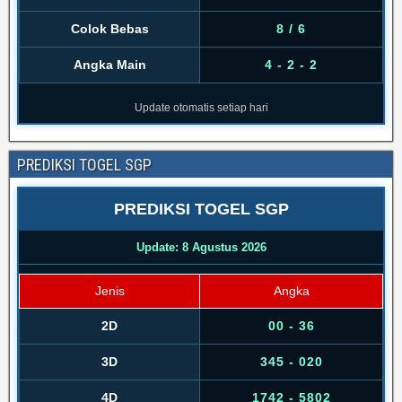
Colok Bebas
8 / 6
Angka Main
4 - 2 - 2
Update otomatis setiap hari
PREDIKSI TOGEL SGP
PREDIKSI TOGEL SGP
Update: 8 Agustus 2026
Jenis
Angka
2D
00 - 36
3D
345 - 020
4D
1742 - 5802