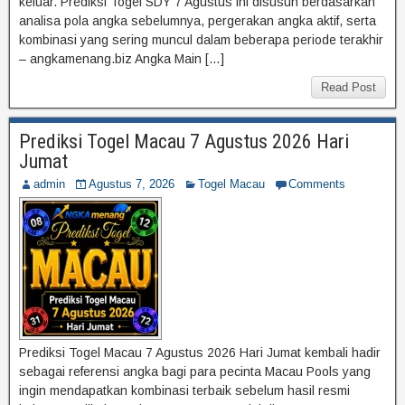
keluar. Prediksi Togel SDY 7 Agustus ini disusun berdasarkan
analisa pola angka sebelumnya, pergerakan angka aktif, serta
kombinasi yang sering muncul dalam beberapa periode terakhir
– angkamenang.biz Angka Main […]
Read Post
Prediksi Togel Macau 7 Agustus 2026 Hari
Jumat
admin
Agustus 7, 2026
Togel Macau
Comments
Prediksi Togel Macau 7 Agustus 2026 Hari Jumat kembali hadir
sebagai referensi angka bagi para pecinta Macau Pools yang
ingin mendapatkan kombinasi terbaik sebelum hasil resmi