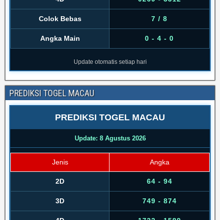
Colok Bebas
7 / 8
Angka Main
0 - 4 - 0
Update otomatis setiap hari
PREDIKSI TOGEL MACAU
PREDIKSI TOGEL MACAU
Update: 8 Agustus 2026
Jenis
Angka
2D
64 - 94
3D
749 - 874