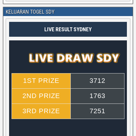
KELUARAN TOGEL SDY
LIVE RESULT SYDNEY