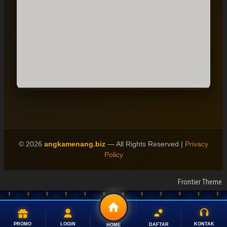
© 2026
angkamenang.biz
— All Rights Reserved |
Privacy
Policy
Frontier Theme
PROMO
LOGIN
KONTAK
DAFTAR
HOME