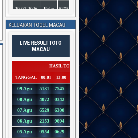
KELUARAN TOGEL MACAU
LIVE RESULT TOTO
MACAU