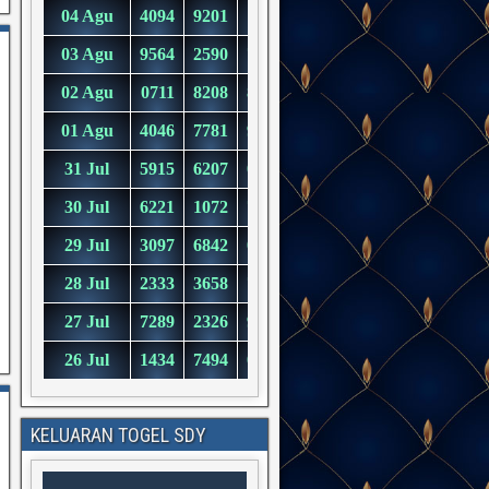
KELUARAN TOGEL SDY