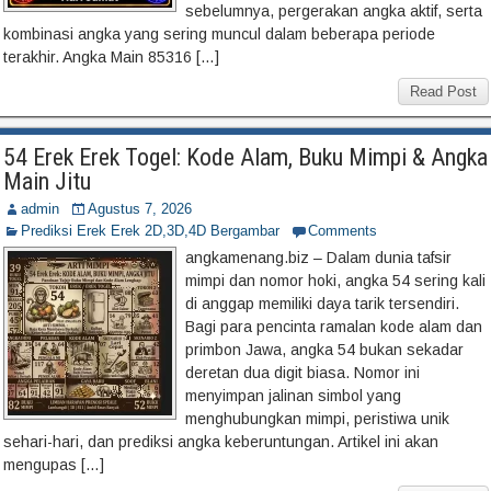
sebelumnya, pergerakan angka aktif, serta
kombinasi angka yang sering muncul dalam beberapa periode
terakhir. Angka Main 85316 […]
Read Post
54 Erek Erek Togel: Kode Alam, Buku Mimpi & Angka
Main Jitu
admin
Agustus 7, 2026
Prediksi Erek Erek 2D,3D,4D Bergambar
Comments
angkamenang.biz – Dalam dunia tafsir
mimpi dan nomor hoki, angka 54 sering kali
di anggap memiliki daya tarik tersendiri.
Bagi para pencinta ramalan kode alam dan
primbon Jawa, angka 54 bukan sekadar
deretan dua digit biasa. Nomor ini
menyimpan jalinan simbol yang
menghubungkan mimpi, peristiwa unik
sehari-hari, dan prediksi angka keberuntungan. Artikel ini akan
mengupas […]