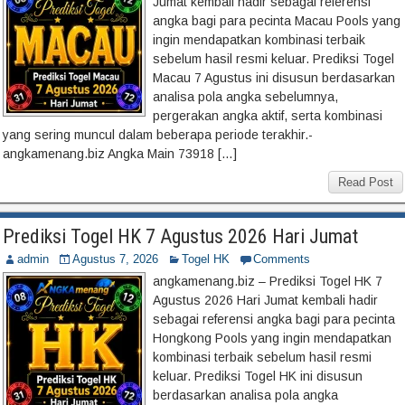
Jumat kembali hadir sebagai referensi
angka bagi para pecinta Macau Pools yang
ingin mendapatkan kombinasi terbaik
sebelum hasil resmi keluar. Prediksi Togel
Macau 7 Agustus ini disusun berdasarkan
analisa pola angka sebelumnya,
pergerakan angka aktif, serta kombinasi
yang sering muncul dalam beberapa periode terakhir.-
angkamenang.biz Angka Main 73918 […]
Read Post
Prediksi Togel HK 7 Agustus 2026 Hari Jumat
admin
Agustus 7, 2026
Togel HK
Comments
angkamenang.biz – Prediksi Togel HK 7
Agustus 2026 Hari Jumat kembali hadir
sebagai referensi angka bagi para pecinta
Hongkong Pools yang ingin mendapatkan
kombinasi terbaik sebelum hasil resmi
keluar. Prediksi Togel HK ini disusun
berdasarkan analisa pola angka