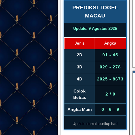
PREDIKSI TOGEL
MACAU
Update: 9 Agustus 2026
Jenis
Angka
2D
01 - 45
3D
029 - 278
4D
2025 - 8673
Colok
2 / 0
Bebas
Angka Main
0 - 6 - 9
Update otomatis setiap hari