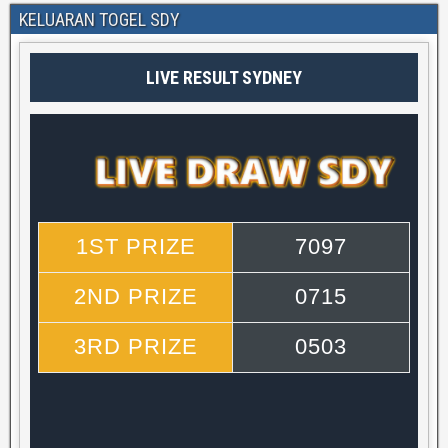
KELUARAN TOGEL SDY
LIVE RESULT SYDNEY