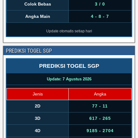
Colok Bebas
3 / 0
Angka Main
4 - 8 - 7
Update otomatis setiap hari
PREDIKSI TOGEL SGP
PREDIKSI TOGEL SGP
Update: 7 Agustus 2026
Jenis
Angka
2D
77 - 11
3D
617 - 265
4D
9185 - 2704