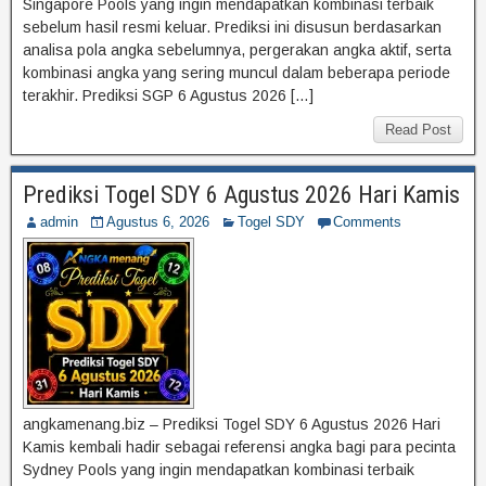
Singapore Pools yang ingin mendapatkan kombinasi terbaik
sebelum hasil resmi keluar. Prediksi ini disusun berdasarkan
analisa pola angka sebelumnya, pergerakan angka aktif, serta
kombinasi angka yang sering muncul dalam beberapa periode
terakhir. Prediksi SGP 6 Agustus 2026 […]
Read Post
Prediksi Togel SDY 6 Agustus 2026 Hari Kamis
admin
Agustus 6, 2026
Togel SDY
Comments
angkamenang.biz – Prediksi Togel SDY 6 Agustus 2026 Hari
Kamis kembali hadir sebagai referensi angka bagi para pecinta
Sydney Pools yang ingin mendapatkan kombinasi terbaik