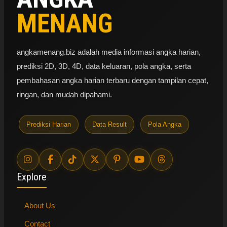
MENANG
angkamenang.biz adalah media informasi angka harian,
prediksi 2D, 3D, 4D, data keluaran, pola angka, serta
pembahasan angka harian terbaru dengan tampilan cepat,
ringan, dan mudah dipahami.
Prediksi Harian
Data Result
Pola Angka
Explore
About Us
Contact