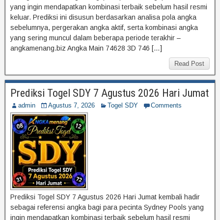
yang ingin mendapatkan kombinasi terbaik sebelum hasil resmi
keluar. Prediksi ini disusun berdasarkan analisa pola angka
sebelumnya, pergerakan angka aktif, serta kombinasi angka
yang sering muncul dalam beberapa periode terakhir –
angkamenang.biz Angka Main 74628 3D 746 […]
Read Post
Prediksi Togel SDY 7 Agustus 2026 Hari Jumat
admin
Agustus 7, 2026
Togel SDY
Comments
Prediksi Togel SDY 7 Agustus 2026 Hari Jumat kembali hadir
sebagai referensi angka bagi para pecinta Sydney Pools yang
ingin mendapatkan kombinasi terbaik sebelum hasil resmi