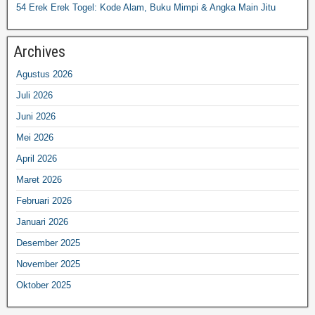
54 Erek Erek Togel: Kode Alam, Buku Mimpi & Angka Main Jitu
Archives
Agustus 2026
Juli 2026
Juni 2026
Mei 2026
April 2026
Maret 2026
Februari 2026
Januari 2026
Desember 2025
November 2025
Oktober 2025