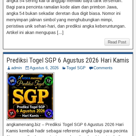
angka 54 sering kali di anggap memiliki daya tarik tersendiri.
Bagi para pencinta ramalan kode alam dan primbon Jawa,
angka 54 bukan sekadar deretan dua digit biasa. Nomor ini
menyimpan jalinan simbol yang menghubungkan mimpi,
peristiwa unik sehari-hari, dan prediksi angka keberuntungan.
Artikel ini akan mengupas […]
Read Post
Prediksi Togel SGP 6 Agustus 2026 Hari Kamis
admin
Agustus 6, 2026
Togel SGP
Comments
angkamenang.biz – Prediksi Togel SGP 6 Agustus 2026 Hari
Kamis kembali hadir sebagai referensi angka bagi para pecinta