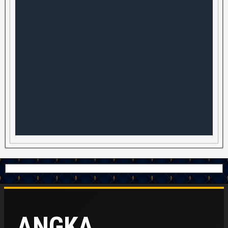
ANGKA