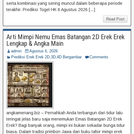
serta kombinasi yang sering muncul dalam beberapa periode
terakhir. Prediksi Togel HK 6 Agustus 2026 […]
Read Post
Arti Mimpi Nemu Emas Batangan 2D Erek Erek
Lengkap & Angka Main
admin
Agustus 6, 2026
Prediksi Erek Erek 2D,3D,4D Bergambar
Comments
angkamenang.biz – Pernahkah Anda terbangun dari tidur lalu
teringat jelas baru saja menemukan Emas Batangan 2D Erek
Erek? Bagi banyak orang, mimpi ini bukan sekadar bunga tidur
biasa. Dalam tradisi primbon Jawa dan buku tafsir mimpi erek