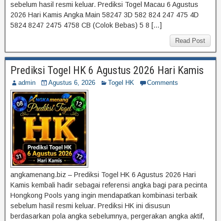
sebelum hasil resmi keluar. Prediksi Togel Macau 6 Agustus
2026 Hari Kamis Angka Main 58247 3D 582 824 247 475 4D
5824 8247 2475 4758 CB (Colok Bebas) 5 8 […]
Read Post
Prediksi Togel HK 6 Agustus 2026 Hari Kamis
admin
Agustus 6, 2026
Togel HK
Comments
angkamenang.biz – Prediksi Togel HK 6 Agustus 2026 Hari
Kamis kembali hadir sebagai referensi angka bagi para pecinta
Hongkong Pools yang ingin mendapatkan kombinasi terbaik
sebelum hasil resmi keluar. Prediksi HK ini disusun
berdasarkan pola angka sebelumnya, pergerakan angka aktif,