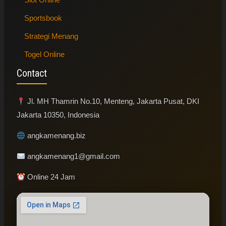
Sportsbook
Strategi Menang
Togel Online
Contact
Jl. MH Thamrin No.10, Menteng, Jakarta Pusat, DKI
Jakarta 10350, Indonesia
angkamenang.biz
angkamenang1@gmail.com
Online 24 Jam