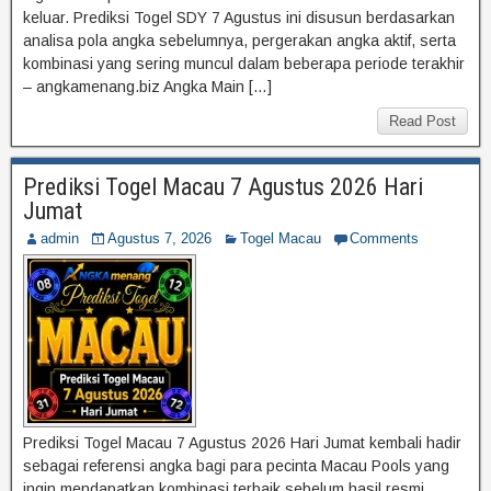
keluar. Prediksi Togel SDY 7 Agustus ini disusun berdasarkan
analisa pola angka sebelumnya, pergerakan angka aktif, serta
kombinasi yang sering muncul dalam beberapa periode terakhir
– angkamenang.biz Angka Main […]
Read Post
Prediksi Togel Macau 7 Agustus 2026 Hari
Jumat
admin
Agustus 7, 2026
Togel Macau
Comments
Prediksi Togel Macau 7 Agustus 2026 Hari Jumat kembali hadir
sebagai referensi angka bagi para pecinta Macau Pools yang
ingin mendapatkan kombinasi terbaik sebelum hasil resmi