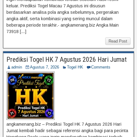
keluar. Prediksi Togel Macau 7 Agustus ini disusun
berdasarkan analisa pola angka sebelumnya, pergerakan
angka aktif, serta kombinasi yang sering muncul dalam
beberapa periode terakhir.- angkamenang.biz Angka Main
73918 […]
Read Post
Prediksi Togel HK 7 Agustus 2026 Hari Jumat
admin
Agustus 7, 2026
Togel HK
Comments
angkamenang.biz – Prediksi Togel HK 7 Agustus 2026 Hari
Jumat kembali hadir sebagai referensi angka bagi para pecinta