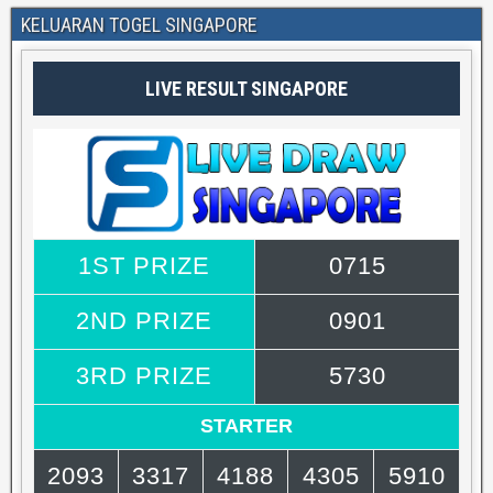
KELUARAN TOGEL SINGAPORE
LIVE RESULT SINGAPORE