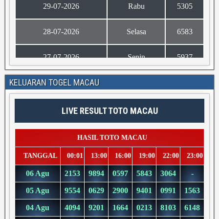
KELUARAN TOGEL MACAU
LIVE RESULT TOTO MACAU