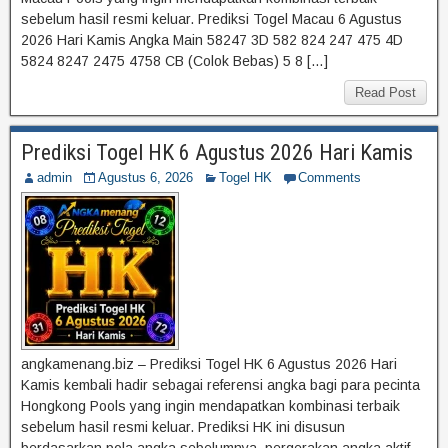
sebelum hasil resmi keluar. Prediksi Togel Macau 6 Agustus
2026 Hari Kamis Angka Main 58247 3D 582 824 247 475 4D
5824 8247 2475 4758 CB (Colok Bebas) 5 8 […]
Read Post
Prediksi Togel HK 6 Agustus 2026 Hari Kamis
admin
Agustus 6, 2026
Togel HK
Comments
angkamenang.biz – Prediksi Togel HK 6 Agustus 2026 Hari
Kamis kembali hadir sebagai referensi angka bagi para pecinta
Hongkong Pools yang ingin mendapatkan kombinasi terbaik
sebelum hasil resmi keluar. Prediksi HK ini disusun