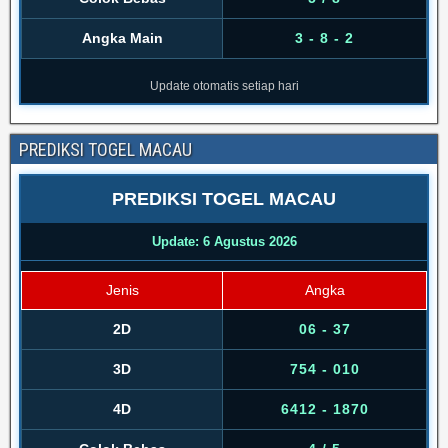
Angka Main
3 - 8 - 2
Update otomatis setiap hari
PREDIKSI TOGEL MACAU
PREDIKSI TOGEL MACAU
Update: 6 Agustus 2026
Jenis
Angka
2D
06 - 37
3D
754 - 010
4D
6412 - 1870