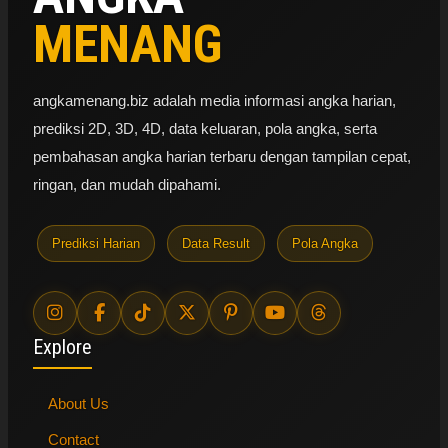
MENANG
angkamenang.biz adalah media informasi angka harian,
prediksi 2D, 3D, 4D, data keluaran, pola angka, serta
pembahasan angka harian terbaru dengan tampilan cepat,
ringan, dan mudah dipahami.
Prediksi Harian
Data Result
Pola Angka
Explore
About Us
Contact