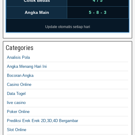
Colok Bebas
4 / 5
Angka Main
5 - 8 - 3
Update otomatis setiap hari
Categories
Analisis Pola
Angka Menang Hari Ini
Bocoran Angka
Casino Online
Data Togel
live casino
Poker Online
Prediksi Erek Erek 2D,3D,4D Bergambar
Slot Online