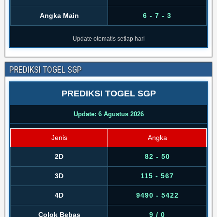
Angka Main
6 - 7 - 3
Update otomatis setiap hari
PREDIKSI TOGEL SGP
PREDIKSI TOGEL SGP
Update: 6 Agustus 2026
Jenis
Angka
2D
82 - 50
3D
115 - 567
4D
9490 - 5422
Colok Bebas
9 / 0