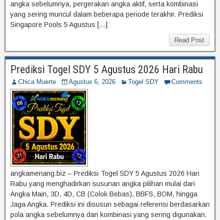
angka sebelumnya, pergerakan angka aktif, serta kombinasi
yang sering muncul dalam beberapa periode terakhir. Prediksi
Singapore Pools 5 Agustus […]
Read Post
Prediksi Togel SDY 5 Agustus 2026 Hari Rabu
Chica Muerte
Agustus 6, 2026
Togel SDY
Comments
angkamenang.biz – Prediksi Togel SDY 5 Agustus 2026 Hari
Rabu yang menghadirkan susunan angka pilihan mulai dari
Angka Main, 3D, 4D, CB (Colok Bebas), BBFS, BOM, hingga
Jaga Angka. Prediksi ini disusun sebagai referensi berdasarkan
pola angka sebelumnya dan kombinasi yang sering digunakan.