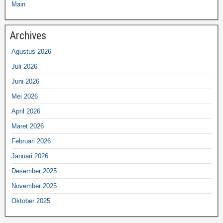
Main
Archives
Agustus 2026
Juli 2026
Juni 2026
Mei 2026
April 2026
Maret 2026
Februari 2026
Januari 2026
Desember 2025
November 2025
Oktober 2025