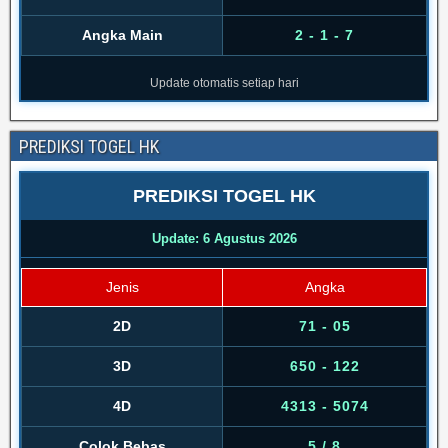
Angka Main
2 - 1 - 7
Update otomatis setiap hari
PREDIKSI TOGEL HK
PREDIKSI TOGEL HK
Update: 6 Agustus 2026
Jenis
Angka
2D
71 - 05
3D
650 - 122
4D
4313 - 5074
Colok Bebas
5 / 8