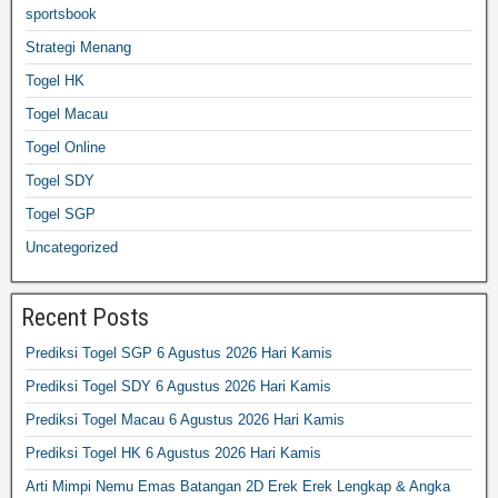
sportsbook
Strategi Menang
Togel HK
Togel Macau
Togel Online
Togel SDY
Togel SGP
Uncategorized
Recent Posts
Prediksi Togel SGP 6 Agustus 2026 Hari Kamis
Prediksi Togel SDY 6 Agustus 2026 Hari Kamis
Prediksi Togel Macau 6 Agustus 2026 Hari Kamis
Prediksi Togel HK 6 Agustus 2026 Hari Kamis
Arti Mimpi Nemu Emas Batangan 2D Erek Erek Lengkap & Angka