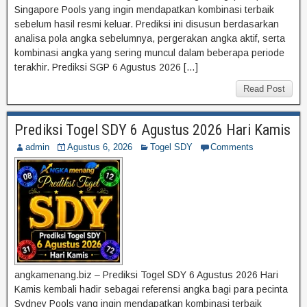
Singapore Pools yang ingin mendapatkan kombinasi terbaik
sebelum hasil resmi keluar. Prediksi ini disusun berdasarkan
analisa pola angka sebelumnya, pergerakan angka aktif, serta
kombinasi angka yang sering muncul dalam beberapa periode
terakhir. Prediksi SGP 6 Agustus 2026 […]
Read Post
Prediksi Togel SDY 6 Agustus 2026 Hari Kamis
admin
Agustus 6, 2026
Togel SDY
Comments
angkamenang.biz – Prediksi Togel SDY 6 Agustus 2026 Hari
Kamis kembali hadir sebagai referensi angka bagi para pecinta
Sydney Pools yang ingin mendapatkan kombinasi terbaik