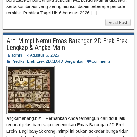
berdasarkan pola angka sebelumnya, pergerakan angka aktif,
serta kombinasi yang sering muncul dalam beberapa periode
terakhir. Prediksi Togel HK 6 Agustus 2026 […]
Read Post
Arti Mimpi Nemu Emas Batangan 2D Erek Erek
Lengkap & Angka Main
admin
Agustus 6, 2026
Prediksi Erek Erek 2D,3D,4D Bergambar
Comments
angkamenang.biz – Pernahkah Anda terbangun dari tidur lalu
teringat jelas baru saja menemukan Emas Batangan 2D Erek
Erek? Bagi banyak orang, mimpi ini bukan sekadar bunga tidur