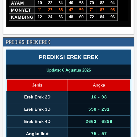
AYAM
10
22
34
46
58
70
82
94
MONYET
11
23
35
47
59
71
83
95
KAMBING
12
24
36
48
60
72
84
96
PREDIKSI EREK EREK
PREDIKSI EREK EREK
Update: 6 Agustus 2026
Jenis
Angka
Erek Erek 2D
16 - 98
Erek Erek 3D
558 - 291
Erek Erek 4D
2663 - 6898
Angka Ikut
75 - 57