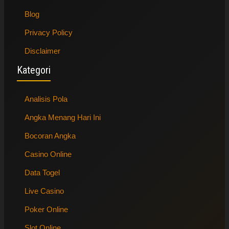
Blog
Privacy Policy
Disclaimer
Kategori
Analisis Pola
Angka Menang Hari Ini
Bocoran Angka
Casino Online
Data Togel
Live Casino
Poker Online
Slot Online