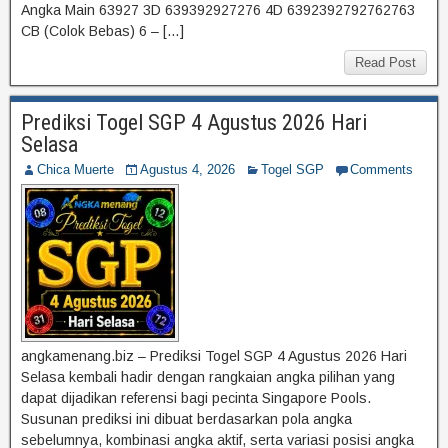
Angka Main 63927 3D 639392927276 4D 6392392792762763
CB (Colok Bebas) 6 – […]
Read Post
Prediksi Togel SGP 4 Agustus 2026 Hari
Selasa
Chica Muerte
Agustus 4, 2026
Togel SGP
Comments
angkamenang.biz – Prediksi Togel SGP 4 Agustus 2026 Hari
Selasa kembali hadir dengan rangkaian angka pilihan yang
dapat dijadikan referensi bagi pecinta Singapore Pools.
Susunan prediksi ini dibuat berdasarkan pola angka
sebelumnya, kombinasi angka aktif, serta variasi posisi angka