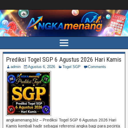
Prediksi Togel SGP 6 Agustus 2026 Hari Kamis
admin
Agustus 6, 2026
Togel SGP
Comments
angkamenang.biz – Prediksi Togel SGP 6 Agustus 2026 Hari
Kamis kembali hadir sebagai referensi angka bagi para pecinta