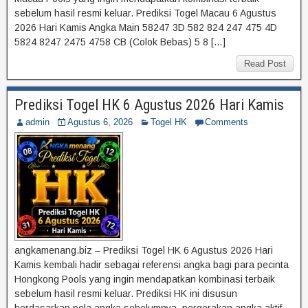
sebelum hasil resmi keluar. Prediksi Togel Macau 6 Agustus
2026 Hari Kamis Angka Main 58247 3D 582 824 247 475 4D
5824 8247 2475 4758 CB (Colok Bebas) 5 8 […]
Read Post
Prediksi Togel HK 6 Agustus 2026 Hari Kamis
admin
Agustus 6, 2026
Togel HK
Comments
angkamenang.biz – Prediksi Togel HK 6 Agustus 2026 Hari
Kamis kembali hadir sebagai referensi angka bagi para pecinta
Hongkong Pools yang ingin mendapatkan kombinasi terbaik
sebelum hasil resmi keluar. Prediksi HK ini disusun