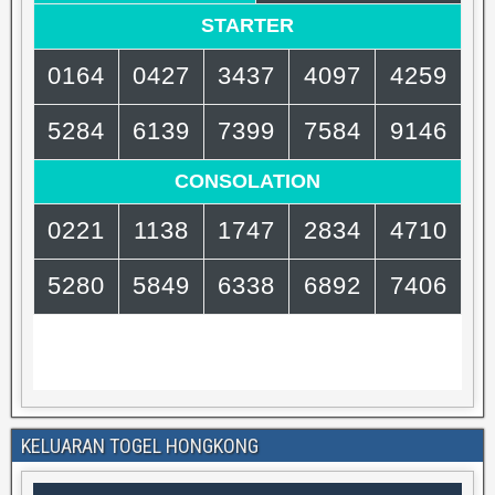
KELUARAN TOGEL HONGKONG