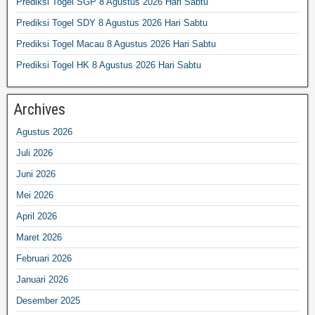
Prediksi Togel SGP 8 Agustus 2026 Hari Sabtu
Prediksi Togel SDY 8 Agustus 2026 Hari Sabtu
Prediksi Togel Macau 8 Agustus 2026 Hari Sabtu
Prediksi Togel HK 8 Agustus 2026 Hari Sabtu
Archives
Agustus 2026
Juli 2026
Juni 2026
Mei 2026
April 2026
Maret 2026
Februari 2026
Januari 2026
Desember 2025