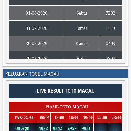
KELUARAN TOGEL MACAU
LIVE RESULT TOTO MACAU