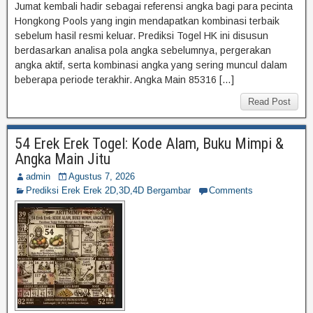
Jumat kembali hadir sebagai referensi angka bagi para pecinta
Hongkong Pools yang ingin mendapatkan kombinasi terbaik
sebelum hasil resmi keluar. Prediksi Togel HK ini disusun
berdasarkan analisa pola angka sebelumnya, pergerakan
angka aktif, serta kombinasi angka yang sering muncul dalam
beberapa periode terakhir. Angka Main 85316 […]
Read Post
54 Erek Erek Togel: Kode Alam, Buku Mimpi &
Angka Main Jitu
admin
Agustus 7, 2026
Prediksi Erek Erek 2D,3D,4D Bergambar
Comments