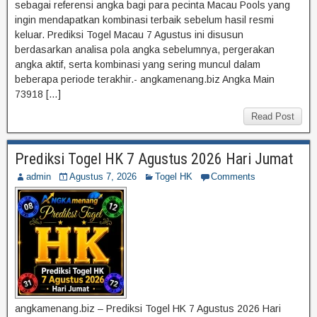
sebagai referensi angka bagi para pecinta Macau Pools yang
ingin mendapatkan kombinasi terbaik sebelum hasil resmi
keluar. Prediksi Togel Macau 7 Agustus ini disusun
berdasarkan analisa pola angka sebelumnya, pergerakan
angka aktif, serta kombinasi yang sering muncul dalam
beberapa periode terakhir.- angkamenang.biz Angka Main
73918 […]
Read Post
Prediksi Togel HK 7 Agustus 2026 Hari Jumat
admin
Agustus 7, 2026
Togel HK
Comments
angkamenang.biz – Prediksi Togel HK 7 Agustus 2026 Hari