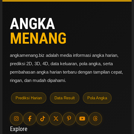
ANGKA
MENANG
angkamenang.biz adalah media informasi angka harian,
prediksi 2D, 3D, 4D, data keluaran, pola angka, serta
pembahasan angka harian terbaru dengan tampilan cepat,
ringan, dan mudah dipahami.
Prediksi Harian
Data Result
Pola Angka
Explore