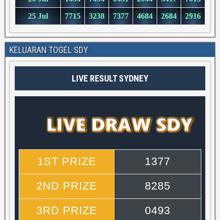
KELUARAN TOGEL SDY
LIVE RESULT SYDNEY