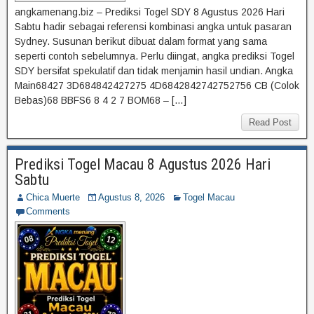
angkamenang.biz – Prediksi Togel SDY 8 Agustus 2026 Hari
Sabtu hadir sebagai referensi kombinasi angka untuk pasaran
Sydney. Susunan berikut dibuat dalam format yang sama
seperti contoh sebelumnya. Perlu diingat, angka prediksi Togel
SDY bersifat spekulatif dan tidak menjamin hasil undian. Angka
Main68427 3D684842427275 4D6842842742752756 CB (Colok
Bebas)68 BBFS6 8 4 2 7 BOM68 – […]
Read Post
Prediksi Togel Macau 8 Agustus 2026 Hari
Sabtu
Chica Muerte
Agustus 8, 2026
Togel Macau
Comments