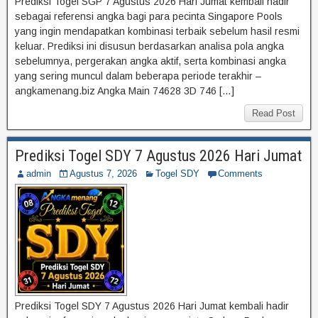
Prediksi Togel SGP 7 Agustus 2026 Hari Jumat kembali hadir
sebagai referensi angka bagi para pecinta Singapore Pools
yang ingin mendapatkan kombinasi terbaik sebelum hasil resmi
keluar. Prediksi ini disusun berdasarkan analisa pola angka
sebelumnya, pergerakan angka aktif, serta kombinasi angka
yang sering muncul dalam beberapa periode terakhir –
angkamenang.biz Angka Main 74628 3D 746 […]
Read Post
Prediksi Togel SDY 7 Agustus 2026 Hari Jumat
admin
Agustus 7, 2026
Togel SDY
Comments
Prediksi Togel SDY 7 Agustus 2026 Hari Jumat kembali hadir