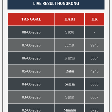
LIVE RESULT HONGKONG