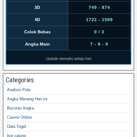
3D
749 - 874
4D
1722 - 1589
Colok Bebas
0 / 3
Angka Main
7 - 8 - 0
Update otomatis setiap hari
Categories
Analisis Pola
Angka Menang Hari Ini
Bocoran Angka
Casino Online
Data Togel
live casino