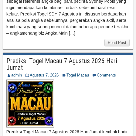
sebagai referensi angka bagi para pecinta Sydney Pools yang
ingin mendapatkan kombinasi terbaik sebelum hasil resmi
keluar. Prediksi Togel SDY 7 Agustus ini disusun berdasarkan
analisa pola angka sebelumnya, pergerakan angka aktif, serta
kombinasi yang sering muncul dalam beberapa periode terakhir
– angkamenang.biz Angka Main […]
Read Post
Prediksi Togel Macau 7 Agustus 2026 Hari
Jumat
admin
Agustus 7, 2026
Togel Macau
Comments
Prediksi Togel Macau 7 Agustus 2026 Hari Jumat kembali hadir