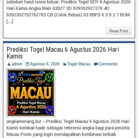
sebelum hasil resmi keluar. Prediksi Togel SDY 6 Agustus 2026
Hari Kamis Angka Main 63927 3D 639392927276 4D
6392392792762763 CB (Colok Bebas) 63 BBFS 6 3 9 2 7 BOM
[…]
Read Post
Prediksi Togel Macau 6 Agustus 2026 Hari
Kamis
admin
Agustus 6, 2026
Togel Macau
Comments
angkamenang.biz – Prediksi Togel Macau 6 Agustus 2026 Hari
Kamis kembali hadir sebagai referensi angka bagi para pecinta
Macau Pools yang ingin mendapatkan kombinasi terbaik