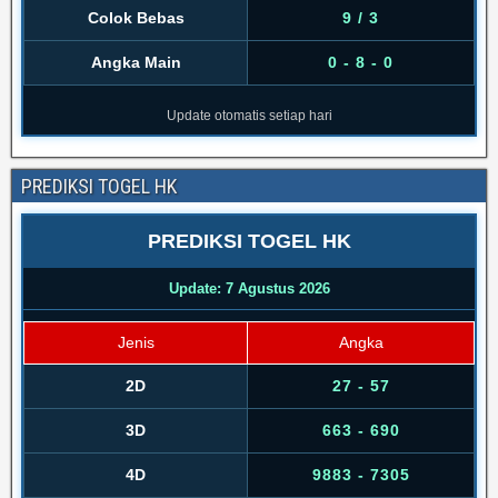
Colok Bebas
9 / 3
Angka Main
0 - 8 - 0
Update otomatis setiap hari
PREDIKSI TOGEL HK
PREDIKSI TOGEL HK
Update: 7 Agustus 2026
Jenis
Angka
2D
27 - 57
3D
663 - 690
4D
9883 - 7305