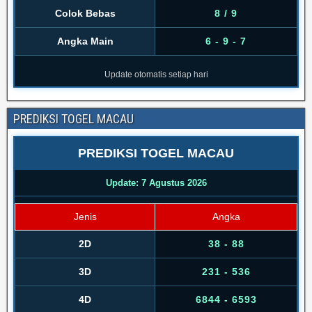
Colok Bebas
8 / 9
Angka Main
6 - 9 - 7
Update otomatis setiap hari
PREDIKSI TOGEL MACAU
PREDIKSI TOGEL MACAU
Update: 7 Agustus 2026
Jenis
Angka
2D
38 - 88
3D
231 - 536
4D
6844 - 6593