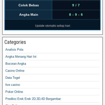
Colok Bebas
9 / 7
Angka Main
8 - 9 - 6
Update otomatis setiap hari
Categories
Analisis Pola
Angka Menang Hari Ini
Bocoran Angka
Casino Online
Data Togel
live casino
Poker Online
Prediksi Erek Erek 2D,3D,4D Bergambar