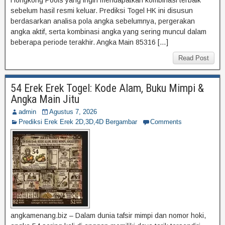
Hongkong Pools yang ingin mendapatkan kombinasi terbaik
sebelum hasil resmi keluar. Prediksi Togel HK ini disusun
berdasarkan analisa pola angka sebelumnya, pergerakan
angka aktif, serta kombinasi angka yang sering muncul dalam
beberapa periode terakhir. Angka Main 85316 […]
Read Post
54 Erek Erek Togel: Kode Alam, Buku Mimpi &
Angka Main Jitu
admin
Agustus 7, 2026
Prediksi Erek Erek 2D,3D,4D Bergambar
Comments
angkamenang.biz – Dalam dunia tafsir mimpi dan nomor hoki,