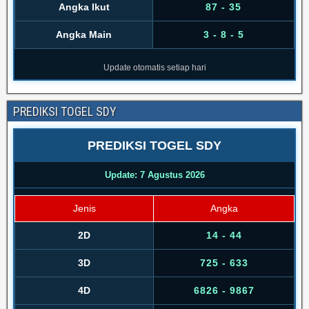
Angka Ikut
87 - 35
Angka Main
3 - 8 - 5
Update otomatis setiap hari
PREDIKSI TOGEL SDY
PREDIKSI TOGEL SDY
Update: 7 Agustus 2026
Jenis
Angka
2D
14 - 44
3D
725 - 633
4D
6826 - 9867