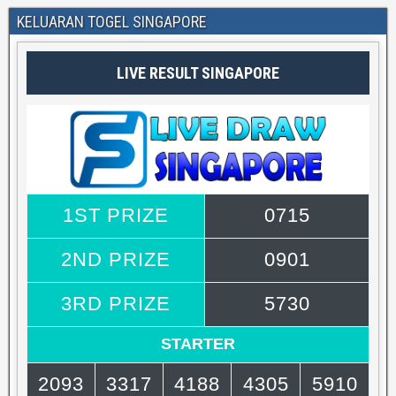
KELUARAN TOGEL SINGAPORE
LIVE RESULT SINGAPORE