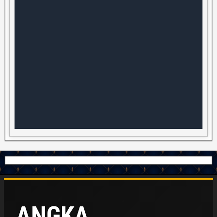
ANGKA