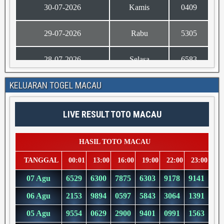
KELUARAN TOGEL MACAU
LIVE RESULT TOTO MACAU