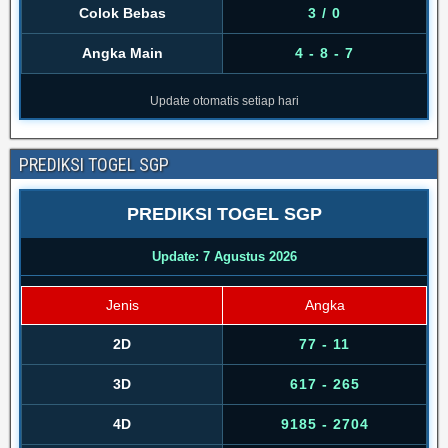
Colok Bebas
3 / 0
Angka Main
4 - 8 - 7
Update otomatis setiap hari
PREDIKSI TOGEL SGP
PREDIKSI TOGEL SGP
Update: 7 Agustus 2026
Jenis
Angka
2D
77 - 11
3D
617 - 265
4D
9185 - 2704