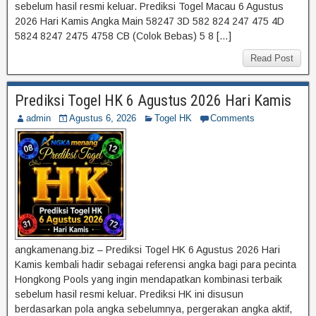
sebelum hasil resmi keluar. Prediksi Togel Macau 6 Agustus
2026 Hari Kamis Angka Main 58247 3D 582 824 247 475 4D
5824 8247 2475 4758 CB (Colok Bebas) 5 8 […]
Read Post
Prediksi Togel HK 6 Agustus 2026 Hari Kamis
admin
Agustus 6, 2026
Togel HK
Comments
angkamenang.biz – Prediksi Togel HK 6 Agustus 2026 Hari
Kamis kembali hadir sebagai referensi angka bagi para pecinta
Hongkong Pools yang ingin mendapatkan kombinasi terbaik
sebelum hasil resmi keluar. Prediksi HK ini disusun
berdasarkan pola angka sebelumnya, pergerakan angka aktif,