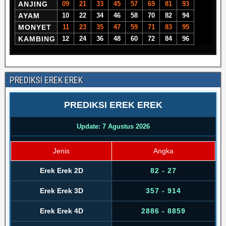
ANJING
09
21
33
45
57
69
81
93
AYAM
10
22
34
46
58
70
82
94
MONYET
11
23
35
47
59
71
83
95
KAMBING
12
24
36
48
60
72
84
96
PREDIKSI EREK EREK
PREDIKSI EREK EREK
Update: 7 Agustus 2026
Jenis
Angka
Erek Erek 2D
82 - 27
Erek Erek 3D
357 - 914
Erek Erek 4D
2886 - 8859