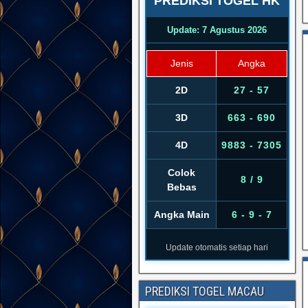
PREDIKSI TOGEL HK
Update: 7 Agustus 2026
Jenis
Angka
2D
27 - 57
3D
663 - 690
4D
9883 - 7305
Colok
8 / 9
Bebas
Angka Main
6 - 9 - 7
Update otomatis setiap hari
PREDIKSI TOGEL MACAU