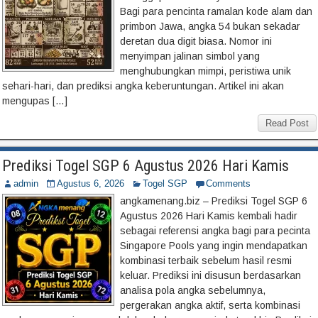
Bagi para pencinta ramalan kode alam dan
63
75
87
99
primbon Jawa, angka 54 bukan sekadar
64
76
88
00
deretan dua digit biasa. Nomor ini
65
77
89
menyimpan jalinan simbol yang
menghubungkan mimpi, peristiwa unik
66
78
90
sehari-hari, dan prediksi angka keberuntungan. Artikel ini akan
67
79
91
mengupas […]
68
80
92
Read Post
69
81
93
70
82
94
Prediksi Togel SGP 6 Agustus 2026 Hari Kamis
71
83
95
admin
Agustus 6, 2026
Togel SGP
Comments
72
84
96
angkamenang.biz – Prediksi Togel SGP 6
Agustus 2026 Hari Kamis kembali hadir
sebagai referensi angka bagi para pecinta
Singapore Pools yang ingin mendapatkan
kombinasi terbaik sebelum hasil resmi
keluar. Prediksi ini disusun berdasarkan
analisa pola angka sebelumnya,
pergerakan angka aktif, serta kombinasi