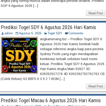
angka yang sering muncul dalam beberapa periode terakhir. Prediksi
SGP 6 Agustus 2026 […]
Read Post
Prediksi Togel SDY 6 Agustus 2026 Hari Kamis
admin
Agustus 6, 2026
Togel SDY
Comments
angkamenang.biz – Prediksi Togel SDY 6
Agustus 2026 Hari Kamis kembali hadir
sebagai referensi angka bagi para pecinta
Sydney Pools yang ingin mendapatkan
kombinasi terbaik sebelum hasil resmi
keluar. Prediksi Togel SDY 6 Agustus 2026
Hari Kamis Angka Main 63927 3D
639392927276 4D 6392392792762763 CB
(Colok Bebas) 63 BBFS 6 3 9 2 7 BOM […]
Read Post
Prediksi Togel Macau 6 Agustus 2026 Hari Kamis