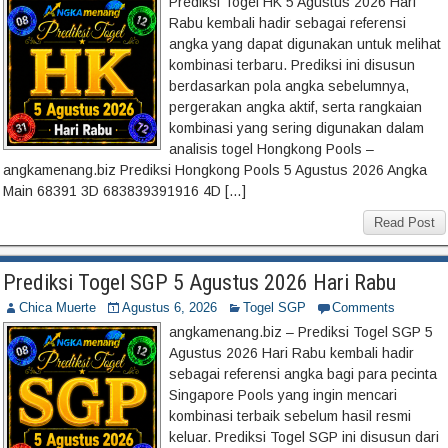
Prediksi Togel HK 5 Agustus 2026 Hari
Rabu kembali hadir sebagai referensi
angka yang dapat digunakan untuk melihat
kombinasi terbaru. Prediksi ini disusun
berdasarkan pola angka sebelumnya,
pergerakan angka aktif, serta rangkaian
kombinasi yang sering digunakan dalam
analisis togel Hongkong Pools –
angkamenang.biz Prediksi Hongkong Pools 5 Agustus 2026 Angka
Main 68391 3D 683839391916 4D […]
Read Post
Prediksi Togel SGP 5 Agustus 2026 Hari Rabu
Chica Muerte
Agustus 6, 2026
Togel SGP
Comments
angkamenang.biz – Prediksi Togel SGP 5
Agustus 2026 Hari Rabu kembali hadir
sebagai referensi angka bagi para pecinta
Singapore Pools yang ingin mencari
kombinasi terbaik sebelum hasil resmi
keluar. Prediksi Togel SGP ini disusun dari