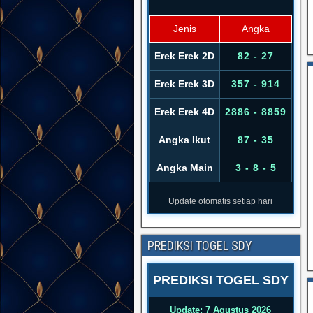
Jenis
Angka
Erek Erek 2D
82 - 27
Erek Erek 3D
357 - 914
Erek Erek 4D
2886 - 8859
Angka Ikut
87 - 35
Angka Main
3 - 8 - 5
Update otomatis setiap hari
PREDIKSI TOGEL SDY
PREDIKSI TOGEL SDY
Update: 7 Agustus 2026