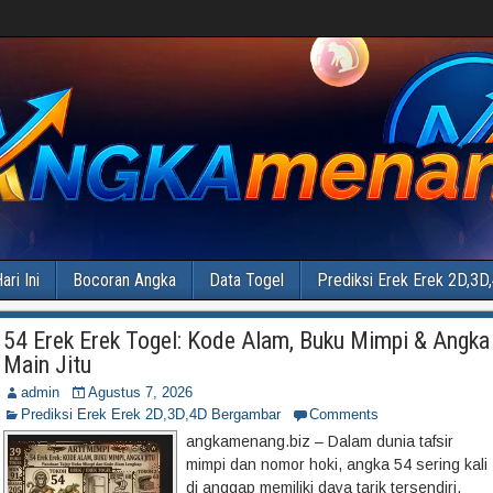
ri Ini
Bocoran Angka
Data Togel
Prediksi Erek Erek 2D,3
54 Erek Erek Togel: Kode Alam, Buku Mimpi & Angka
Main Jitu
admin
Agustus 7, 2026
Prediksi Erek Erek 2D,3D,4D Bergambar
Comments
angkamenang.biz – Dalam dunia tafsir
61
73
85
97
mimpi dan nomor hoki, angka 54 sering kali
62
74
86
98
di anggap memiliki daya tarik tersendiri.