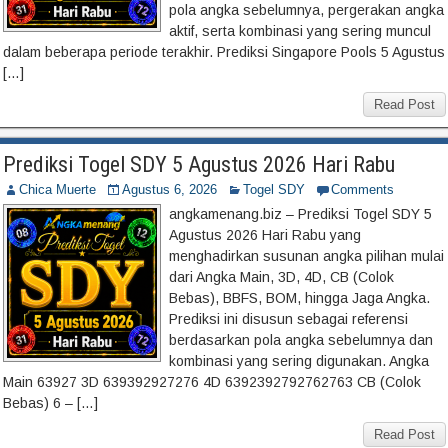
pola angka sebelumnya, pergerakan angka
aktif, serta kombinasi yang sering muncul
dalam beberapa periode terakhir. Prediksi Singapore Pools 5 Agustus
[…]
Read Post
Prediksi Togel SDY 5 Agustus 2026 Hari Rabu
Chica Muerte
Agustus 6, 2026
Togel SDY
Comments
angkamenang.biz – Prediksi Togel SDY 5
Agustus 2026 Hari Rabu yang
menghadirkan susunan angka pilihan mulai
dari Angka Main, 3D, 4D, CB (Colok
Bebas), BBFS, BOM, hingga Jaga Angka.
Prediksi ini disusun sebagai referensi
berdasarkan pola angka sebelumnya dan
kombinasi yang sering digunakan. Angka
Main 63927 3D 639392927276 4D 6392392792762763 CB (Colok
Bebas) 6 – […]
Read Post