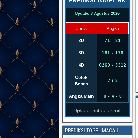
PREDIKSI TOGEL HK
Update: 8 Agustus 2026
Jenis
Angka
2D
71 - 81
3D
181 - 176
4D
0269 - 3312
Colok
7 / 8
Bebas
Angka Main
0 - 4 - 0
Update otomatis setiap hari
PREDIKSI TOGEL MACAU