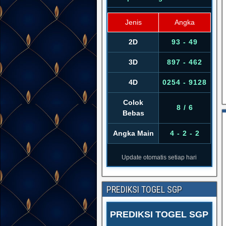
Jenis
Angka
2D
93 - 49
3D
897 - 462
4D
0254 - 9128
Colok
8 / 6
Bebas
Angka Main
4 - 2 - 2
Update otomatis setiap hari
PREDIKSI TOGEL SGP
PREDIKSI TOGEL SGP