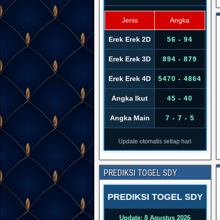
Jenis
Angka
Erek Erek 2D
56 - 94
Erek Erek 3D
894 - 879
Erek Erek 4D
5470 - 4864
Angka Ikut
45 - 40
Angka Main
7 - 7 - 5
Update otomatis setiap hari
PREDIKSI TOGEL SDY
PREDIKSI TOGEL SDY
Update: 8 Agustus 2026