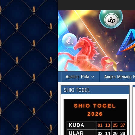
Analisis Pola
Angka Menang Ha
SHIO TOGEL
SHIO TOGEL
2026
KUDA
01
13
25
37
49
ULAR
02
14
26
38
50