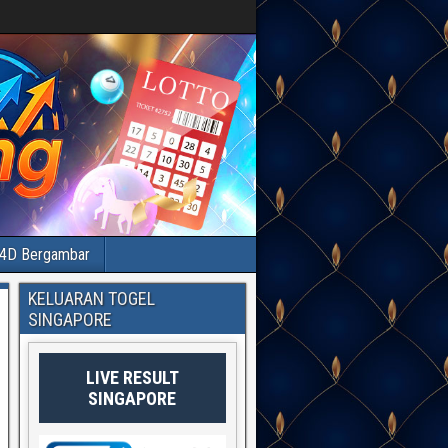
D,4D Bergambar
KELUARAN TOGEL
SINGAPORE
LIVE RESULT
SINGAPORE