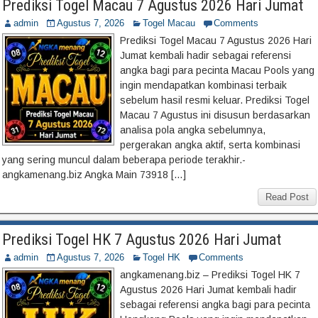
Prediksi Togel Macau 7 Agustus 2026 Hari Jumat
admin
Agustus 7, 2026
Togel Macau
Comments
Prediksi Togel Macau 7 Agustus 2026 Hari
Jumat kembali hadir sebagai referensi
angka bagi para pecinta Macau Pools yang
ingin mendapatkan kombinasi terbaik
sebelum hasil resmi keluar. Prediksi Togel
Macau 7 Agustus ini disusun berdasarkan
analisa pola angka sebelumnya,
pergerakan angka aktif, serta kombinasi
yang sering muncul dalam beberapa periode terakhir.-
angkamenang.biz Angka Main 73918 […]
Read Post
Prediksi Togel HK 7 Agustus 2026 Hari Jumat
admin
Agustus 7, 2026
Togel HK
Comments
angkamenang.biz – Prediksi Togel HK 7
Agustus 2026 Hari Jumat kembali hadir
sebagai referensi angka bagi para pecinta