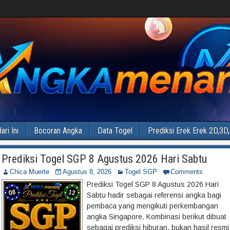
ri Ini
Bocoran Angka
Data Togel
Prediksi Erek Erek 2D,3
Prediksi Togel SGP 8 Agustus 2026 Hari Sabtu
Chica Muerte
Agustus 8, 2026
Togel SGP
Comments
Prediksi Togel SGP 8 Agustus 2026 Hari
Sabtu hadir sebagai referensi angka bagi
pembaca yang mengikuti perkembangan
61
73
85
97
angka Singapore. Kombinasi berikut dibuat
62
74
86
98
sebagai prediksi hiburan, bukan hasil resmi