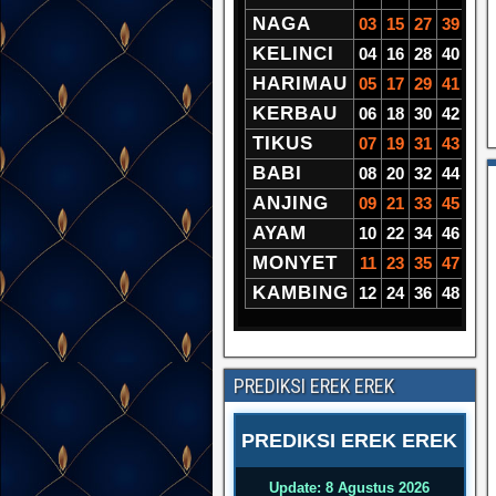
NAGA
03
15
27
39
51
KELINCI
04
16
28
40
52
HARIMAU
05
17
29
41
53
KERBAU
06
18
30
42
54
TIKUS
07
19
31
43
55
BABI
08
20
32
44
56
ANJING
09
21
33
45
57
AYAM
10
22
34
46
58
MONYET
11
23
35
47
59
KAMBING
12
24
36
48
60
PREDIKSI EREK EREK
PREDIKSI EREK EREK
Update: 8 Agustus 2026