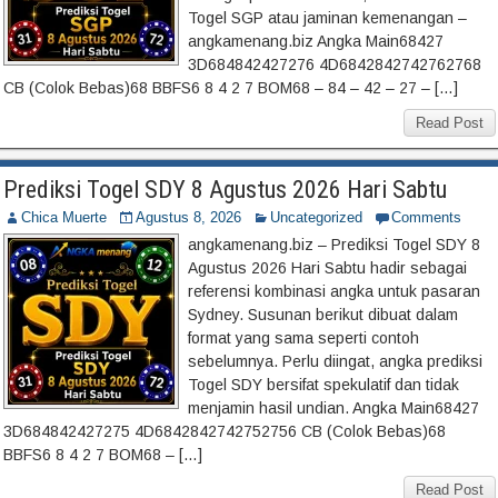
Togel SGP atau jaminan kemenangan –
63
75
87
99
angkamenang.biz Angka Main68427
64
76
88
00
3D684842427276 4D6842842742762768
65
77
89
CB (Colok Bebas)68 BBFS6 8 4 2 7 BOM68 – 84 – 42 – 27 – […]
66
78
90
Read Post
67
79
91
68
80
92
Prediksi Togel SDY 8 Agustus 2026 Hari Sabtu
69
81
93
Chica Muerte
Agustus 8, 2026
Uncategorized
Comments
70
82
94
angkamenang.biz – Prediksi Togel SDY 8
71
83
95
Agustus 2026 Hari Sabtu hadir sebagai
referensi kombinasi angka untuk pasaran
72
84
96
Sydney. Susunan berikut dibuat dalam
format yang sama seperti contoh
sebelumnya. Perlu diingat, angka prediksi
Togel SDY bersifat spekulatif dan tidak
menjamin hasil undian. Angka Main68427
3D684842427275 4D6842842742752756 CB (Colok Bebas)68
BBFS6 8 4 2 7 BOM68 – […]
Read Post