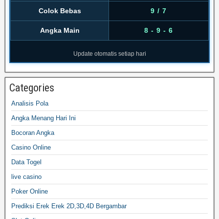
Colok Bebas
9 / 7
Angka Main
8 - 9 - 6
Update otomatis setiap hari
Categories
Analisis Pola
Angka Menang Hari Ini
Bocoran Angka
Casino Online
Data Togel
live casino
Poker Online
Prediksi Erek Erek 2D,3D,4D Bergambar