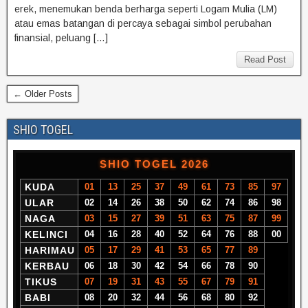
erek, menemukan benda berharga seperti Logam Mulia (LM)
atau emas batangan di percaya sebagai simbol perubahan
finansial, peluang […]
Read Post
← Older Posts
SHIO TOGEL
SHIO TOGEL 2026
KUDA
01
13
25
37
49
61
73
85
97
ULAR
02
14
26
38
50
62
74
86
98
NAGA
03
15
27
39
51
63
75
87
99
KELINCI
04
16
28
40
52
64
76
88
00
HARIMAU
05
17
29
41
53
65
77
89
KERBAU
06
18
30
42
54
66
78
90
TIKUS
07
19
31
43
55
67
79
91
BABI
08
20
32
44
56
68
80
92