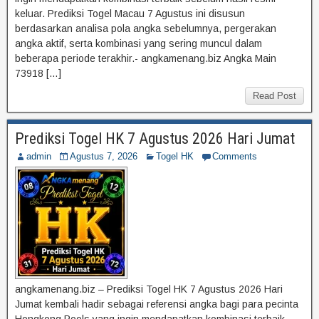
keluar. Prediksi Togel Macau 7 Agustus ini disusun
berdasarkan analisa pola angka sebelumnya, pergerakan
angka aktif, serta kombinasi yang sering muncul dalam
beberapa periode terakhir.- angkamenang.biz Angka Main
73918 […]
Read Post
Prediksi Togel HK 7 Agustus 2026 Hari Jumat
admin
Agustus 7, 2026
Togel HK
Comments
angkamenang.biz – Prediksi Togel HK 7 Agustus 2026 Hari
Jumat kembali hadir sebagai referensi angka bagi para pecinta