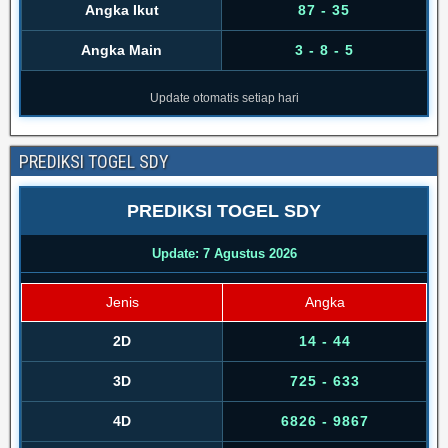
Angka Ikut
87 - 35
Angka Main
3 - 8 - 5
Update otomatis setiap hari
PREDIKSI TOGEL SDY
PREDIKSI TOGEL SDY
Update: 7 Agustus 2026
Jenis
Angka
2D
14 - 44
3D
725 - 633
4D
6826 - 9867