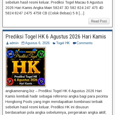
sebelum hasil resmi keluar. Prediksi Togel Macau 6 Agustus
2026 Hari Kamis Angka Main 58247 3D 582 824 247 475 4D
5824 8247 2475 4758 CB (Colok Bebas) 5 8 […]
Read Post
Prediksi Togel HK 6 Agustus 2026 Hari Kamis
admin
Agustus 6, 2026
Togel HK
Comments
angkamenang.biz – Prediksi Togel HK 6 Agustus 2026 Hari
Kamis kembali hadir sebagai referensi angka bagi para pecinta
Hongkong Pools yang ingin mendapatkan kombinasi terbaik
sebelum hasil resmi keluar. Prediksi HK ini disusun
berdasarkan pola angka sebelumnya, pergerakan angka aktif,