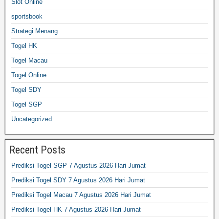
Slot Online
sportsbook
Strategi Menang
Togel HK
Togel Macau
Togel Online
Togel SDY
Togel SGP
Uncategorized
Recent Posts
Prediksi Togel SGP 7 Agustus 2026 Hari Jumat
Prediksi Togel SDY 7 Agustus 2026 Hari Jumat
Prediksi Togel Macau 7 Agustus 2026 Hari Jumat
Prediksi Togel HK 7 Agustus 2026 Hari Jumat