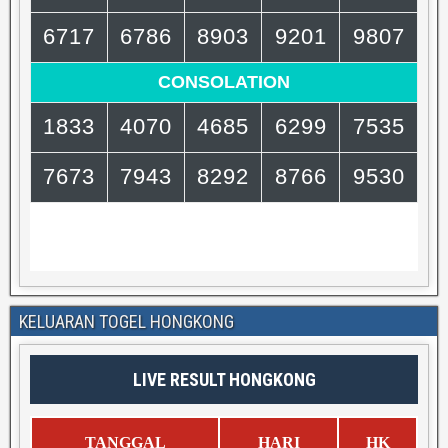
KELUARAN TOGEL HONGKONG
LIVE RESULT HONGKONG