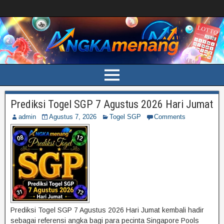
Prediksi Togel SGP 7 Agustus 2026 Hari Jumat
admin
Agustus 7, 2026
Togel SGP
Comments
Prediksi Togel SGP 7 Agustus 2026 Hari Jumat kembali hadir
sebagai referensi angka bagi para pecinta Singapore Pools