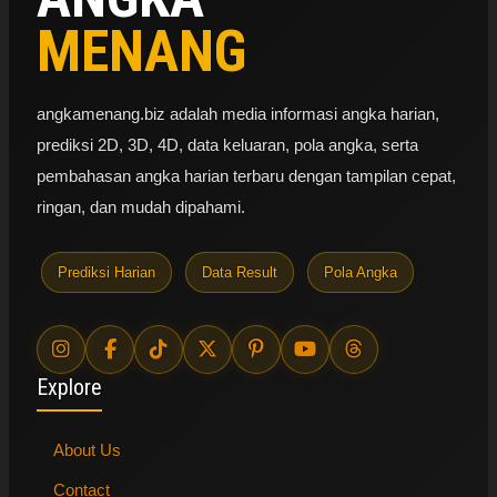
MENANG
angkamenang.biz adalah media informasi angka harian,
prediksi 2D, 3D, 4D, data keluaran, pola angka, serta
pembahasan angka harian terbaru dengan tampilan cepat,
ringan, dan mudah dipahami.
Prediksi Harian
Data Result
Pola Angka
Explore
About Us
Contact