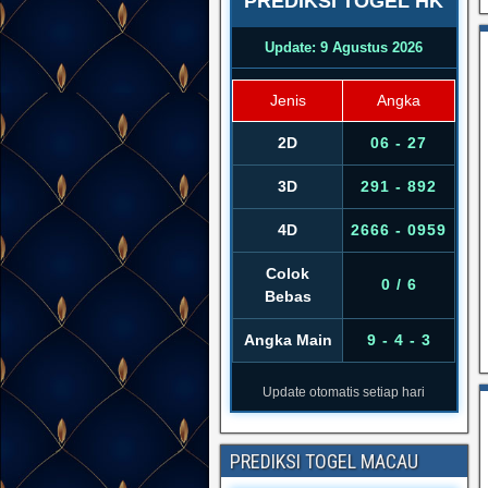
PREDIKSI TOGEL HK
Update: 9 Agustus 2026
Jenis
Angka
2D
06 - 27
3D
291 - 892
4D
2666 - 0959
Colok
0 / 6
Bebas
Angka Main
9 - 4 - 3
Update otomatis setiap hari
PREDIKSI TOGEL MACAU