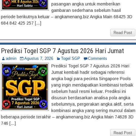
pasangan angka untuk memberikan
gambaran sederhana sebelum hasil
periode berikutnya keluar – angkamenang.biz Angka Main 68425 3D
684 842 425 257 […]
Read Post
Prediksi Togel SGP 7 Agustus 2026 Hari Jumat
admin
Agustus 7, 2026
Togel SGP
Comments
Prediksi Togel SGP 7 Agustus 2026 Hari
Jumat kembali hadir sebagai referensi
angka bagi para pecinta Singapore Pools
yang ingin mendapatkan kombinasi terbaik
sebelum hasil resmi keluar. Prediksi ini
disusun berdasarkan analisa pola angka
sebelumnya, pergerakan angka aktif, serta
kombinasi angka yang sering muncul dalam
beberapa periode terakhir – angkamenang.biz Angka Main 74628 3D
746 […]
Read Post