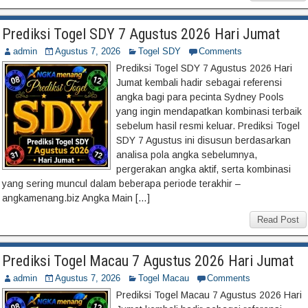
Prediksi Togel SDY 7 Agustus 2026 Hari Jumat
admin
Agustus 7, 2026
Togel SDY
Comments
Prediksi Togel SDY 7 Agustus 2026 Hari
Jumat kembali hadir sebagai referensi
angka bagi para pecinta Sydney Pools
yang ingin mendapatkan kombinasi terbaik
sebelum hasil resmi keluar. Prediksi Togel
SDY 7 Agustus ini disusun berdasarkan
analisa pola angka sebelumnya,
pergerakan angka aktif, serta kombinasi
yang sering muncul dalam beberapa periode terakhir –
angkamenang.biz Angka Main […]
Read Post
Prediksi Togel Macau 7 Agustus 2026 Hari Jumat
admin
Agustus 7, 2026
Togel Macau
Comments
Prediksi Togel Macau 7 Agustus 2026 Hari