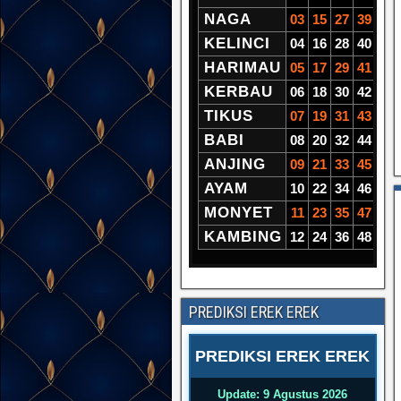
NAGA
03
15
27
39
51
KELINCI
04
16
28
40
52
HARIMAU
05
17
29
41
53
KERBAU
06
18
30
42
54
TIKUS
07
19
31
43
55
BABI
08
20
32
44
56
ANJING
09
21
33
45
57
AYAM
10
22
34
46
58
MONYET
11
23
35
47
59
KAMBING
12
24
36
48
60
PREDIKSI EREK EREK
PREDIKSI EREK EREK
Update: 9 Agustus 2026