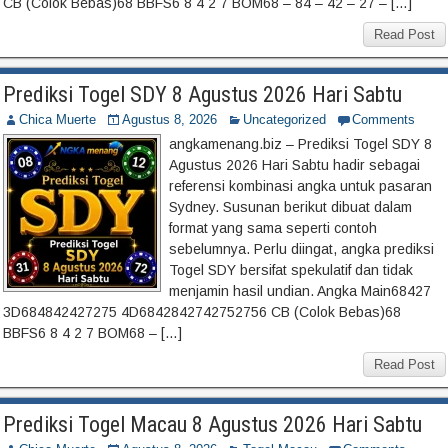
CB (Colok Bebas)68 BBFS6 8 4 2 7 BOM68 – 84 – 42 – 27 – […]
Read Post
Prediksi Togel SDY 8 Agustus 2026 Hari Sabtu
Chica Muerte
Agustus 8, 2026
Uncategorized
Comments
angkamenang.biz – Prediksi Togel SDY 8
Agustus 2026 Hari Sabtu hadir sebagai
referensi kombinasi angka untuk pasaran
Sydney. Susunan berikut dibuat dalam
format yang sama seperti contoh
sebelumnya. Perlu diingat, angka prediksi
Togel SDY bersifat spekulatif dan tidak
menjamin hasil undian. Angka Main68427
3D684842427275 4D6842842742752756 CB (Colok Bebas)68
BBFS6 8 4 2 7 BOM68 – […]
Read Post
Prediksi Togel Macau 8 Agustus 2026 Hari Sabtu