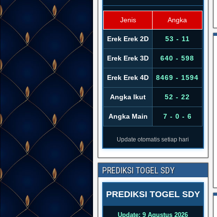
Jenis
Angka
Erek Erek 2D
53 - 11
Erek Erek 3D
640 - 598
Erek Erek 4D
8469 - 1594
Angka Ikut
52 - 22
Angka Main
7 - 0 - 6
Update otomatis setiap hari
PREDIKSI TOGEL SDY
PREDIKSI TOGEL SDY
Update: 9 Agustus 2026