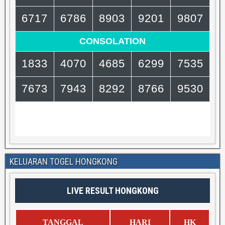
KELUARAN TOGEL HONGKONG
LIVE RESULT HONGKONG