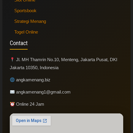
Sportsbook
Strategi Menang
Togel Online
Contact
Jl. MH Thamrin No.10, Menteng, Jakarta Pusat, DKI
Jakarta 10350, Indonesia
angkamenang.biz
angkamenang1@gmail.com
Online 24 Jam