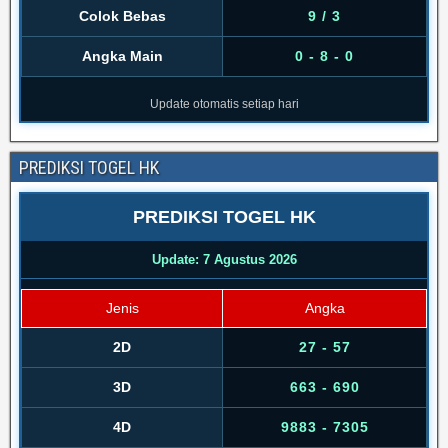
Colok Bebas
9 / 3
Angka Main
0 - 8 - 0
Update otomatis setiap hari
PREDIKSI TOGEL HK
PREDIKSI TOGEL HK
Update: 7 Agustus 2026
Jenis
Angka
2D
27 - 57
3D
663 - 690
4D
9883 - 7305