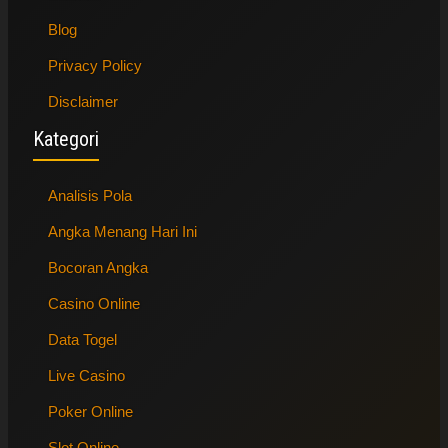
Blog
Privacy Policy
Disclaimer
Kategori
Analisis Pola
Angka Menang Hari Ini
Bocoran Angka
Casino Online
Data Togel
Live Casino
Poker Online
Slot Online