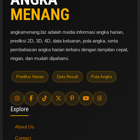
MENANG
angkamenang.biz adalah media informasi angka harian,
prediksi 2D, 3D, 4D, data keluaran, pola angka, serta
pembahasan angka harian terbaru dengan tampilan cepat,
ringan, dan mudah dipahami.
Prediksi Harian
Data Result
Pola Angka
Explore
About Us
Contact