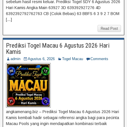
sebelum hasil resmi keluar. Prediksi Togel SDY 6 Agustus 2026
Hari Kamis Angka Main 63927 3D 639392927276 4D
6392392792762763 CB (Colok Bebas) 63 BBFS 6 3 9 2 7 BOM
[…]
Read Post
Prediksi Togel Macau 6 Agustus 2026 Hari
Kamis
admin
Agustus 6, 2026
Togel Macau
Comments
angkamenang.biz – Prediksi Togel Macau 6 Agustus 2026 Hari
Kamis kembali hadir sebagai referensi angka bagi para pecinta
Macau Pools yang ingin mendapatkan kombinasi terbaik