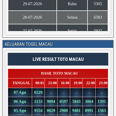
KELUARAN TOGEL MACAU
LIVE RESULT TOTO MACAU