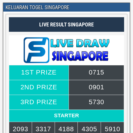
KELUARAN TOGEL SINGAPORE
LIVE RESULT SINGAPORE