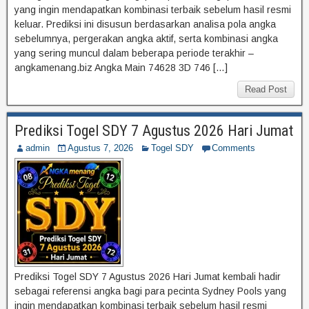
yang ingin mendapatkan kombinasi terbaik sebelum hasil resmi
keluar. Prediksi ini disusun berdasarkan analisa pola angka
sebelumnya, pergerakan angka aktif, serta kombinasi angka
yang sering muncul dalam beberapa periode terakhir –
angkamenang.biz Angka Main 74628 3D 746 […]
Read Post
Prediksi Togel SDY 7 Agustus 2026 Hari Jumat
admin
Agustus 7, 2026
Togel SDY
Comments
Prediksi Togel SDY 7 Agustus 2026 Hari Jumat kembali hadir
sebagai referensi angka bagi para pecinta Sydney Pools yang
ingin mendapatkan kombinasi terbaik sebelum hasil resmi