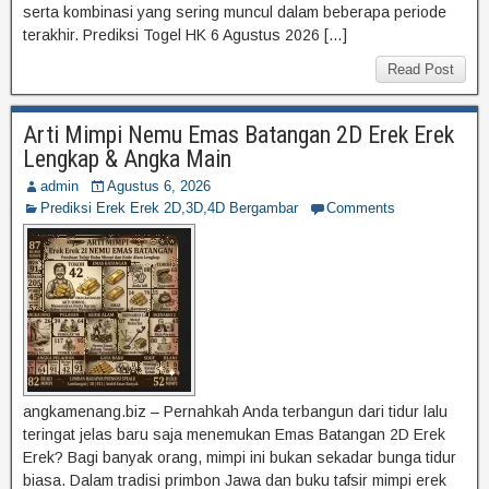
serta kombinasi yang sering muncul dalam beberapa periode
terakhir. Prediksi Togel HK 6 Agustus 2026 […]
Read Post
Arti Mimpi Nemu Emas Batangan 2D Erek Erek
Lengkap & Angka Main
admin
Agustus 6, 2026
Prediksi Erek Erek 2D,3D,4D Bergambar
Comments
angkamenang.biz – Pernahkah Anda terbangun dari tidur lalu
teringat jelas baru saja menemukan Emas Batangan 2D Erek
Erek? Bagi banyak orang, mimpi ini bukan sekadar bunga tidur
biasa. Dalam tradisi primbon Jawa dan buku tafsir mimpi erek