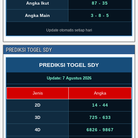
Angka Ikut
87 - 35
Angka Main
3 - 8 - 5
Update otomatis setiap hari
PREDIKSI TOGEL SDY
PREDIKSI TOGEL SDY
Update: 7 Agustus 2026
Jenis
Angka
2D
14 - 44
3D
725 - 633
4D
6826 - 9867