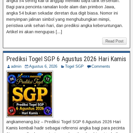
angka 54 sering kali di anggap memiliki daya tarik tersendiri.
Bagi para pencinta ramalan kode alam dan primbon Jawa,
angka 54 bukan sekadar deretan dua digit biasa. Nomor ini
menyimpan jalinan simbol yang menghubungkan mimpi,
peristiwa unik sehari-hari, dan prediksi angka keberuntungan.
Artikel ini akan mengupas […]
Read Post
Prediksi Togel SGP 6 Agustus 2026 Hari Kamis
admin
Agustus 6, 2026
Togel SGP
Comments
angkamenang.biz – Prediksi Togel SGP 6 Agustus 2026 Hari
Kamis kembali hadir sebagai referensi angka bagi para pecinta