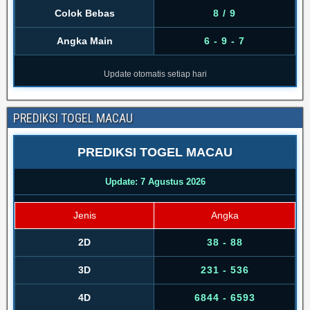
Colok Bebas
8 / 9
Angka Main
6 - 9 - 7
Update otomatis setiap hari
PREDIKSI TOGEL MACAU
PREDIKSI TOGEL MACAU
Update: 7 Agustus 2026
Jenis
Angka
2D
38 - 88
3D
231 - 536
4D
6844 - 6593