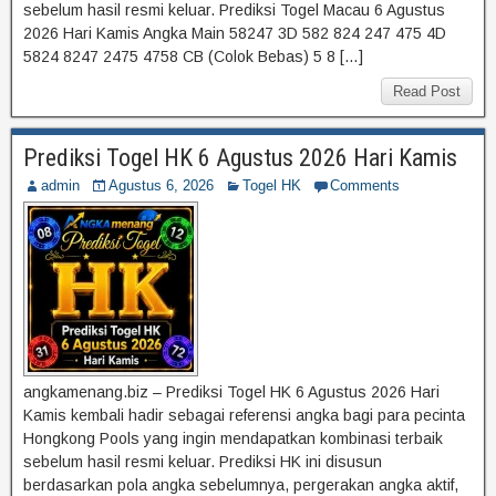
sebelum hasil resmi keluar. Prediksi Togel Macau 6 Agustus
2026 Hari Kamis Angka Main 58247 3D 582 824 247 475 4D
5824 8247 2475 4758 CB (Colok Bebas) 5 8 […]
Read Post
Prediksi Togel HK 6 Agustus 2026 Hari Kamis
admin
Agustus 6, 2026
Togel HK
Comments
angkamenang.biz – Prediksi Togel HK 6 Agustus 2026 Hari
Kamis kembali hadir sebagai referensi angka bagi para pecinta
Hongkong Pools yang ingin mendapatkan kombinasi terbaik
sebelum hasil resmi keluar. Prediksi HK ini disusun
berdasarkan pola angka sebelumnya, pergerakan angka aktif,