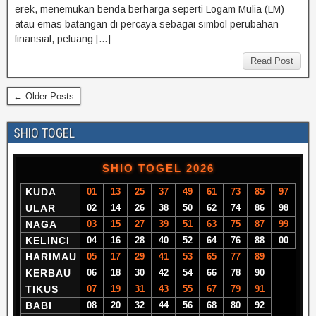
erek, menemukan benda berharga seperti Logam Mulia (LM)
atau emas batangan di percaya sebagai simbol perubahan
finansial, peluang […]
Read Post
← Older Posts
SHIO TOGEL
SHIO TOGEL 2026
KUDA
01
13
25
37
49
61
73
85
97
ULAR
02
14
26
38
50
62
74
86
98
NAGA
03
15
27
39
51
63
75
87
99
KELINCI
04
16
28
40
52
64
76
88
00
HARIMAU
05
17
29
41
53
65
77
89
KERBAU
06
18
30
42
54
66
78
90
TIKUS
07
19
31
43
55
67
79
91
BABI
08
20
32
44
56
68
80
92