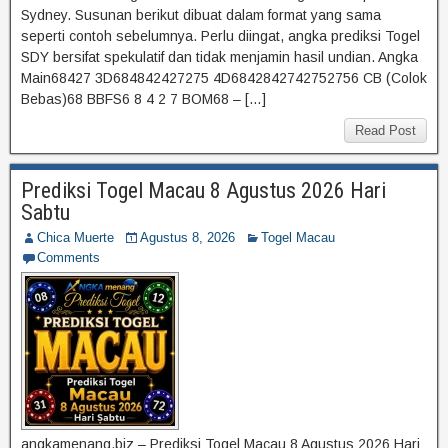
Sydney. Susunan berikut dibuat dalam format yang sama
seperti contoh sebelumnya. Perlu diingat, angka prediksi Togel
SDY bersifat spekulatif dan tidak menjamin hasil undian. Angka
Main68427 3D684842427275 4D6842842742752756 CB (Colok
Bebas)68 BBFS6 8 4 2 7 BOM68 – […]
Read Post
Prediksi Togel Macau 8 Agustus 2026 Hari
Sabtu
Chica Muerte
Agustus 8, 2026
Togel Macau
Comments
angkamenang.biz – Prediksi Togel Macau 8 Agustus 2026 Hari