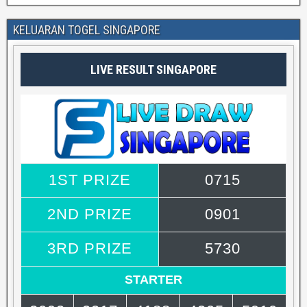
KELUARAN TOGEL SINGAPORE
LIVE RESULT SINGAPORE