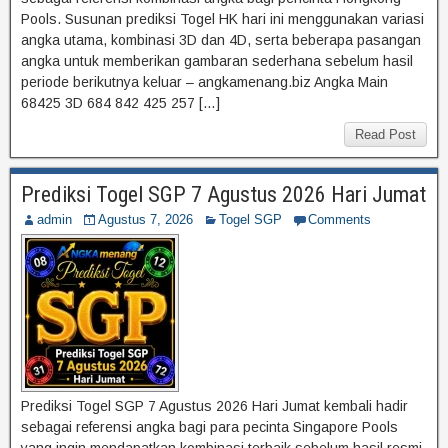
Pools. Susunan prediksi Togel HK hari ini menggunakan variasi
angka utama, kombinasi 3D dan 4D, serta beberapa pasangan
angka untuk memberikan gambaran sederhana sebelum hasil
periode berikutnya keluar – angkamenang.biz Angka Main
68425 3D 684 842 425 257 […]
Read Post
Prediksi Togel SGP 7 Agustus 2026 Hari Jumat
admin
Agustus 7, 2026
Togel SGP
Comments
Prediksi Togel SGP 7 Agustus 2026 Hari Jumat kembali hadir
sebagai referensi angka bagi para pecinta Singapore Pools