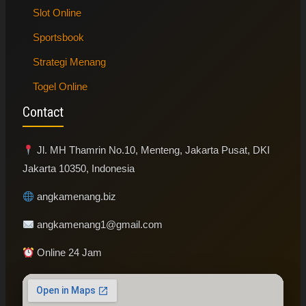
Slot Online
Sportsbook
Strategi Menang
Togel Online
Contact
Jl. MH Thamrin No.10, Menteng, Jakarta Pusat, DKI
Jakarta 10350, Indonesia
angkamenang.biz
angkamenang1@gmail.com
Online 24 Jam