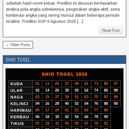
sebelum hasil resmi keluar. Prediksi ini disusun berdasarkan
analisa pola angka sebelumnya, pergerakan angka aktif, serta
kombinasi angka yang sering muncul dalam beberapa periode
terakhir. Prediksi SGP 6 Agustus 2026 […]
Read Post
← Older Posts
SHIO TOGEL
SHIO TOGEL 2026
KUDA
01
13
25
37
49
61
73
85
97
ULAR
02
14
26
38
50
62
74
86
98
NAGA
03
15
27
39
51
63
75
87
99
KELINCI
04
16
28
40
52
64
76
88
00
HARIMAU
05
17
29
41
53
65
77
89
KERBAU
06
18
30
42
54
66
78
90
TIKUS
07
19
31
43
55
67
79
91