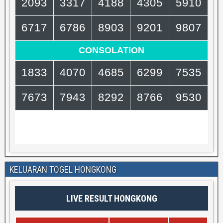
KELUARAN TOGEL HONGKONG
LIVE RESULT HONGKONG