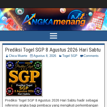
Prediksi Togel SGP 8 Agustus 2026 Hari Sabtu
Chica Muerte
Agustus 8, 2026
Togel SGP
Comments
Prediksi Togel SGP 8 Agustus 2026 Hari Sabtu hadir sebagai
referensi angka bagi pembaca yang mengikuti perkembangan