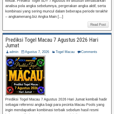
keluar. Prediksi Togel SDY 7 Agustus ini disusun berdasarkan
analisa pola angka sebelumnya, pergerakan angka aktif, serta
kombinasi yang sering muncul dalam beberapa periode terakhir
– angkamenang.biz Angka Main […]
Read Post
Prediksi Togel Macau 7 Agustus 2026 Hari
Jumat
admin
Agustus 7, 2026
Togel Macau
Comments
Prediksi Togel Macau 7 Agustus 2026 Hari Jumat kembali hadir
sebagai referensi angka bagi para pecinta Macau Pools yang
ingin mendapatkan kombinasi terbaik sebelum hasil resmi