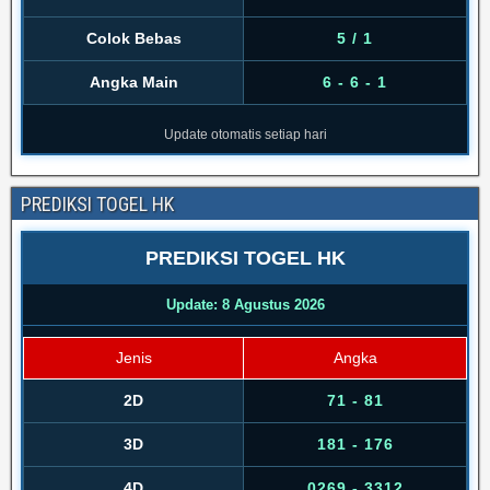
Colok Bebas
5 / 1
Angka Main
6 - 6 - 1
Update otomatis setiap hari
PREDIKSI TOGEL HK
PREDIKSI TOGEL HK
Update: 8 Agustus 2026
Jenis
Angka
2D
71 - 81
3D
181 - 176
4D
0269 - 3312