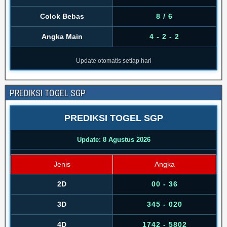
Colok Bebas
8 / 6
Angka Main
4 - 2 - 2
Update otomatis setiap hari
PREDIKSI TOGEL SGP
PREDIKSI TOGEL SGP
Update: 8 Agustus 2026
Jenis
Angka
2D
00 - 36
3D
345 - 020
4D
1742 - 5802