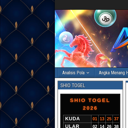
Analisis Pola
Angka Menang Ha
SHIO TOGEL
SHIO TOGEL
2026
KUDA
01
13
25
37
49
ULAR
02
14
26
38
50