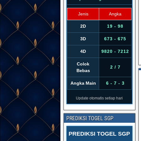
Jenis
Angka
2D
19 - 98
3D
673 - 675
4D
9820 - 7212
Colok
2 / 7
Bebas
Angka Main
6 - 7 - 3
Update otomatis setiap hari
PREDIKSI TOGEL SGP
PREDIKSI TOGEL SGP