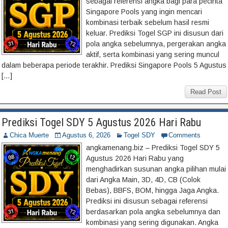
sebagai referensi angka bagi para pecinta
Singapore Pools yang ingin mencari
kombinasi terbaik sebelum hasil resmi
keluar. Prediksi Togel SGP ini disusun dari
pola angka sebelumnya, pergerakan angka
aktif, serta kombinasi yang sering muncul
dalam beberapa periode terakhir. Prediksi Singapore Pools 5 Agustus
[…]
Read Post
Prediksi Togel SDY 5 Agustus 2026 Hari Rabu
Chica Muerte
Agustus 6, 2026
Togel SDY
Comments
angkamenang.biz – Prediksi Togel SDY 5
Agustus 2026 Hari Rabu yang
menghadirkan susunan angka pilihan mulai
dari Angka Main, 3D, 4D, CB (Colok
Bebas), BBFS, BOM, hingga Jaga Angka.
Prediksi ini disusun sebagai referensi
berdasarkan pola angka sebelumnya dan
kombinasi yang sering digunakan. Angka