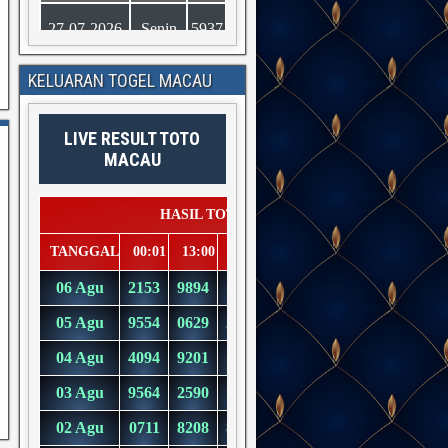
KELUARAN TOGEL MACAU
LIVE RESULT TOTO
MACAU