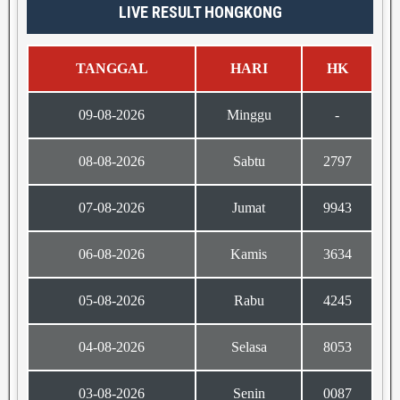
LIVE RESULT HONGKONG