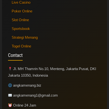
Live Casino
Poker Online
Slot Online
Sportsbook
Strategi Menang
Togel Online
Contact
Jl. MH Thamrin No.10, Menteng, Jakarta Pusat, DKI
Jakarta 10350, Indonesia
angkamenang.biz
angkamenang1@gmail.com
Online 24 Jam