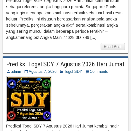
Prediksi Togel SGP 7 Agustus 2026 Hari Jumat kembali hadir
sebagai referensi angka bagi para pecinta Singapore Pools
yang ingin mendapatkan kombinasi terbaik sebelum hasil resmi
keluar. Prediksi ini disusun berdasarkan analisa pola angka
sebelumnya, pergerakan angka aktif, serta kombinasi angka
yang sering muncul dalam beberapa periode terakhir –
angkamenang.biz Angka Main 74628 3D 746 […]
Read Post
Prediksi Togel SDY 7 Agustus 2026 Hari Jumat
admin
Agustus 7, 2026
Togel SDY
Comments
Prediksi Togel SDY 7 Agustus 2026 Hari Jumat kembali hadir