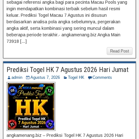
sebagai referensi angka bagi para pecinta Macau Pools yang
ingin mendapatkan kombinasi terbaik sebelum hasil resmi
keluar. Prediksi Togel Macau 7 Agustus ini disusun
berdasarkan analisa pola angka sebelumnya, pergerakan
angka aktif, serta kombinasi yang sering muncul dalam
beberapa periode terakhir.- angkamenang.biz Angka Main
73918 […]
Read Post
Prediksi Togel HK 7 Agustus 2026 Hari Jumat
admin
Agustus 7, 2026
Togel HK
Comments
angkamenang.biz – Prediksi Togel HK 7 Agustus 2026 Hari