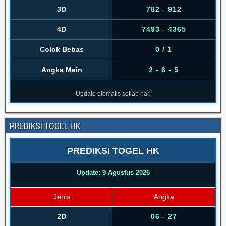
3D
782 - 912
4D
7493 - 4365
Colok Bebas
0 / 1
Angka Main
2 - 6 - 5
Update otomatis setiap hari
PREDIKSI TOGEL HK
PREDIKSI TOGEL HK
Update: 9 Agustus 2026
Jenis
Angka
2D
06 - 27