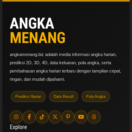
ANGKA
MENANG
angkamenang.biz adalah media informasi angka harian,
prediksi 2D, 3D, 4D, data keluaran, pola angka, serta
pembahasan angka harian terbaru dengan tampilan cepat,
ringan, dan mudah dipahami.
Prediksi Harian
Data Result
Pola Angka
Explore