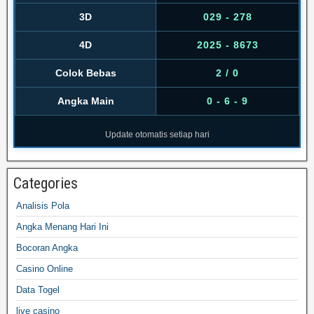
3D
029 - 278
4D
2025 - 8673
Colok Bebas
2 / 0
Angka Main
0 - 6 - 9
Update otomatis setiap hari
Categories
Analisis Pola
Angka Menang Hari Ini
Bocoran Angka
Casino Online
Data Togel
live casino