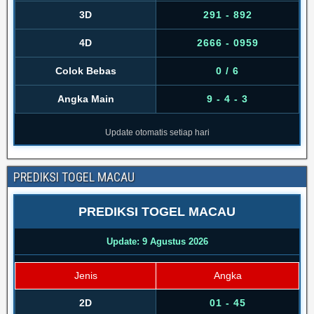
3D
291 - 892
4D
2666 - 0959
Colok Bebas
0 / 6
Angka Main
9 - 4 - 3
Update otomatis setiap hari
PREDIKSI TOGEL MACAU
PREDIKSI TOGEL MACAU
Update: 9 Agustus 2026
Jenis
Angka
2D
01 - 45