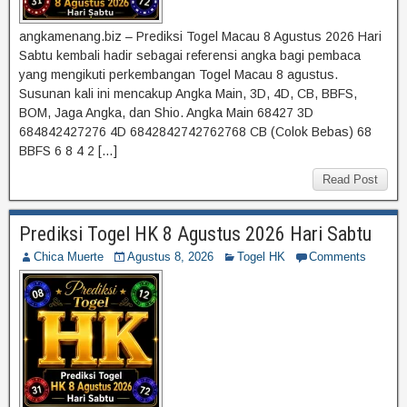
angkamenang.biz – Prediksi Togel Macau 8 Agustus 2026 Hari
Sabtu kembali hadir sebagai referensi angka bagi pembaca
yang mengikuti perkembangan Togel Macau 8 agustus.
Susunan kali ini mencakup Angka Main, 3D, 4D, CB, BBFS,
BOM, Jaga Angka, dan Shio. Angka Main 68427 3D
684842427276 4D 6842842742762768 CB (Colok Bebas) 68
BBFS 6 8 4 2 […]
Read Post
Prediksi Togel HK 8 Agustus 2026 Hari Sabtu
Chica Muerte
Agustus 8, 2026
Togel HK
Comments