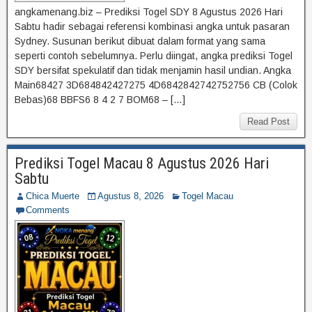
angkamenang.biz – Prediksi Togel SDY 8 Agustus 2026 Hari
Sabtu hadir sebagai referensi kombinasi angka untuk pasaran
Sydney. Susunan berikut dibuat dalam format yang sama
seperti contoh sebelumnya. Perlu diingat, angka prediksi Togel
SDY bersifat spekulatif dan tidak menjamin hasil undian. Angka
Main68427 3D684842427275 4D6842842742752756 CB (Colok
Bebas)68 BBFS6 8 4 2 7 BOM68 – […]
Read Post
Prediksi Togel Macau 8 Agustus 2026 Hari
Sabtu
Chica Muerte
Agustus 8, 2026
Togel Macau
Comments