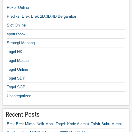
Poker Online
Prediksi Erek Erek 2D,3D,4D Bergambar
Slot Online
sportsbook
Strategi Menang
Togel HK
Togel Macau
Togel Online
Togel SDY
Togel SGP
Uncategorized
Recent Posts
Erek Erek Mimpi Naik Mobil Togel: Kode Alam & Tafsir Buku Mimpi