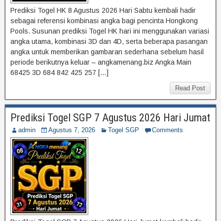
Prediksi Togel HK 8 Agustus 2026 Hari Sabtu kembali hadir
sebagai referensi kombinasi angka bagi pencinta Hongkong
Pools. Susunan prediksi Togel HK hari ini menggunakan variasi
angka utama, kombinasi 3D dan 4D, serta beberapa pasangan
angka untuk memberikan gambaran sederhana sebelum hasil
periode berikutnya keluar – angkamenang.biz Angka Main
68425 3D 684 842 425 257 […]
Read Post
Prediksi Togel SGP 7 Agustus 2026 Hari Jumat
admin
Agustus 7, 2026
Togel SGP
Comments