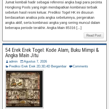
Jumat kembali hadir sebagai referensi angka bagi para pecinta
Hongkong Pools yang ingin mendapatkan kombinasi terbaik
sebelum hasil resmi keluar. Prediksi Togel HK ini disusun
berdasarkan analisa pola angka sebelumnya, pergerakan
angka aktif, serta kombinasi angka yang sering muncul dalam
beberapa periode terakhir. Angka Main 85316 […]
Read Post
54 Erek Erek Togel: Kode Alam, Buku Mimpi &
Angka Main Jitu
admin
Agustus 7, 2026
Prediksi Erek Erek 2D,3D,4D Bergambar
Comments