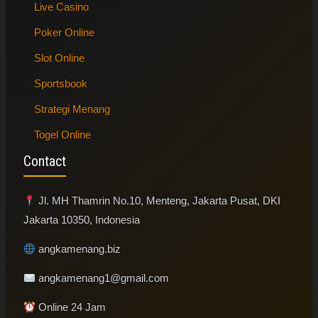
Live Casino
Poker Online
Slot Online
Sportsbook
Strategi Menang
Togel Online
Contact
Jl. MH Thamrin No.10, Menteng, Jakarta Pusat, DKI
Jakarta 10350, Indonesia
angkamenang.biz
angkamenang1@gmail.com
Online 24 Jam