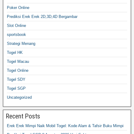
Poker Online
Prediksi Erek Erek 2D,3D,4D Bergambar
Slot Online
sportsbook
Strategi Menang
Togel HK
Togel Macau
Togel Online
Togel SDY
Togel SGP
Uncategorized
Recent Posts
Erek Erek Mimpi Naik Mobil Togel: Kode Alam & Tafsir Buku Mimpi