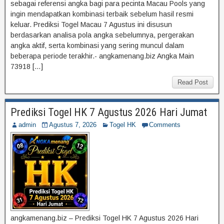
sebagai referensi angka bagi para pecinta Macau Pools yang
ingin mendapatkan kombinasi terbaik sebelum hasil resmi
keluar. Prediksi Togel Macau 7 Agustus ini disusun
berdasarkan analisa pola angka sebelumnya, pergerakan
angka aktif, serta kombinasi yang sering muncul dalam
beberapa periode terakhir.- angkamenang.biz Angka Main
73918 […]
Read Post
Prediksi Togel HK 7 Agustus 2026 Hari Jumat
admin
Agustus 7, 2026
Togel HK
Comments
angkamenang.biz – Prediksi Togel HK 7 Agustus 2026 Hari