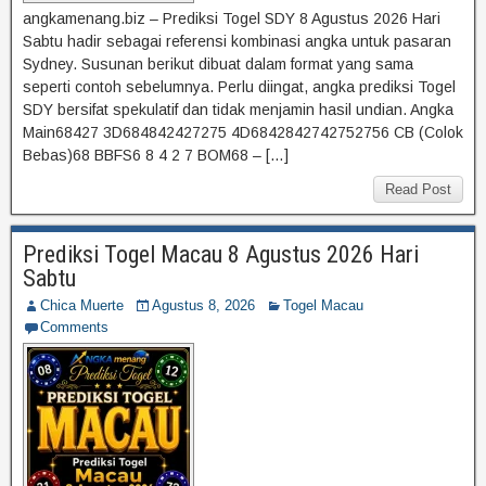
angkamenang.biz – Prediksi Togel SDY 8 Agustus 2026 Hari
Sabtu hadir sebagai referensi kombinasi angka untuk pasaran
Sydney. Susunan berikut dibuat dalam format yang sama
seperti contoh sebelumnya. Perlu diingat, angka prediksi Togel
SDY bersifat spekulatif dan tidak menjamin hasil undian. Angka
Main68427 3D684842427275 4D6842842742752756 CB (Colok
Bebas)68 BBFS6 8 4 2 7 BOM68 – […]
Read Post
Prediksi Togel Macau 8 Agustus 2026 Hari
Sabtu
Chica Muerte
Agustus 8, 2026
Togel Macau
Comments