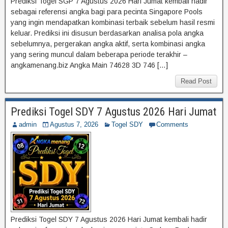
Prediksi Togel SGP 7 Agustus 2026 Hari Jumat kembali hadir
sebagai referensi angka bagi para pecinta Singapore Pools
yang ingin mendapatkan kombinasi terbaik sebelum hasil resmi
keluar. Prediksi ini disusun berdasarkan analisa pola angka
sebelumnya, pergerakan angka aktif, serta kombinasi angka
yang sering muncul dalam beberapa periode terakhir –
angkamenang.biz Angka Main 74628 3D 746 […]
Read Post
Prediksi Togel SDY 7 Agustus 2026 Hari Jumat
admin
Agustus 7, 2026
Togel SDY
Comments
Prediksi Togel SDY 7 Agustus 2026 Hari Jumat kembali hadir