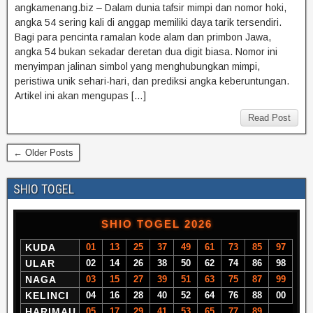
angkamenang.biz – Dalam dunia tafsir mimpi dan nomor hoki,
angka 54 sering kali di anggap memiliki daya tarik tersendiri.
Bagi para pencinta ramalan kode alam dan primbon Jawa,
angka 54 bukan sekadar deretan dua digit biasa. Nomor ini
menyimpan jalinan simbol yang menghubungkan mimpi,
peristiwa unik sehari-hari, dan prediksi angka keberuntungan.
Artikel ini akan mengupas […]
Read Post
← Older Posts
SHIO TOGEL
SHIO TOGEL 2026
KUDA
01
13
25
37
49
61
73
85
97
ULAR
02
14
26
38
50
62
74
86
98
NAGA
03
15
27
39
51
63
75
87
99
KELINCI
04
16
28
40
52
64
76
88
00
HARIMAU
05
17
29
41
53
65
77
89