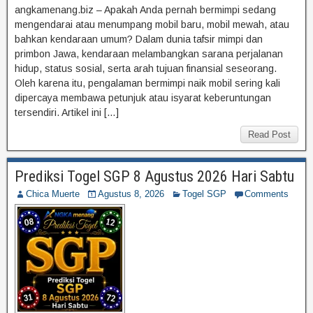
angkamenang.biz – Apakah Anda pernah bermimpi sedang
mengendarai atau menumpang mobil baru, mobil mewah, atau
bahkan kendaraan umum? Dalam dunia tafsir mimpi dan
primbon Jawa, kendaraan melambangkan sarana perjalanan
hidup, status sosial, serta arah tujuan finansial seseorang.
Oleh karena itu, pengalaman bermimpi naik mobil sering kali
dipercaya membawa petunjuk atau isyarat keberuntungan
tersendiri. Artikel ini […]
Read Post
Prediksi Togel SGP 8 Agustus 2026 Hari Sabtu
Chica Muerte
Agustus 8, 2026
Togel SGP
Comments