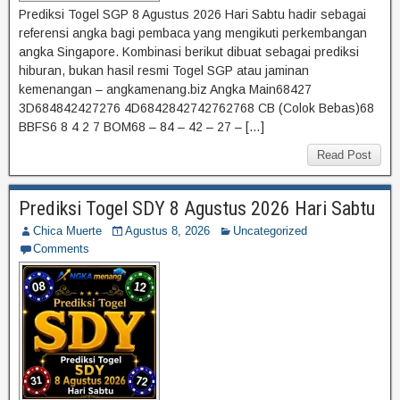
Prediksi Togel SGP 8 Agustus 2026 Hari Sabtu hadir sebagai
referensi angka bagi pembaca yang mengikuti perkembangan
angka Singapore. Kombinasi berikut dibuat sebagai prediksi
hiburan, bukan hasil resmi Togel SGP atau jaminan
kemenangan – angkamenang.biz Angka Main68427
3D684842427276 4D6842842742762768 CB (Colok Bebas)68
BBFS6 8 4 2 7 BOM68 – 84 – 42 – 27 – […]
Read Post
Prediksi Togel SDY 8 Agustus 2026 Hari Sabtu
Chica Muerte
Agustus 8, 2026
Uncategorized
Comments