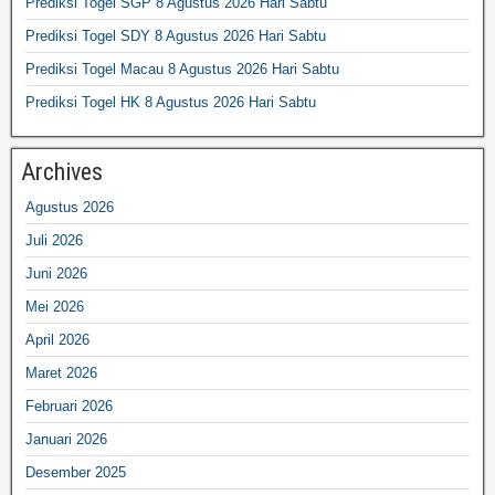
Prediksi Togel SGP 8 Agustus 2026 Hari Sabtu
Prediksi Togel SDY 8 Agustus 2026 Hari Sabtu
Prediksi Togel Macau 8 Agustus 2026 Hari Sabtu
Prediksi Togel HK 8 Agustus 2026 Hari Sabtu
Archives
Agustus 2026
Juli 2026
Juni 2026
Mei 2026
April 2026
Maret 2026
Februari 2026
Januari 2026
Desember 2025