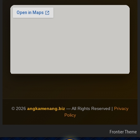
© 2026
angkamenang.biz
— All Rights Reserved |
Privacy
Policy
Frontier Theme