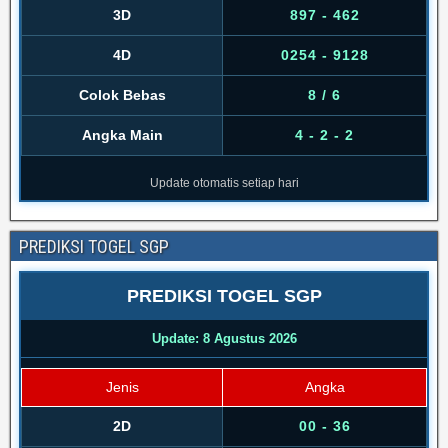
3D
897 - 462
4D
0254 - 9128
Colok Bebas
8 / 6
Angka Main
4 - 2 - 2
Update otomatis setiap hari
PREDIKSI TOGEL SGP
PREDIKSI TOGEL SGP
Update: 8 Agustus 2026
Jenis
Angka
2D
00 - 36