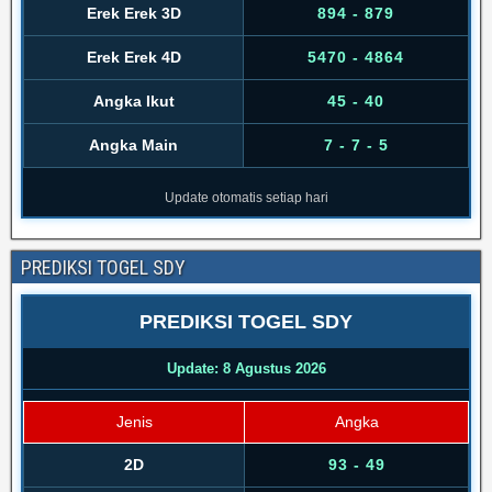
Erek Erek 3D
894 - 879
Erek Erek 4D
5470 - 4864
Angka Ikut
45 - 40
Angka Main
7 - 7 - 5
Update otomatis setiap hari
PREDIKSI TOGEL SDY
PREDIKSI TOGEL SDY
Update: 8 Agustus 2026
Jenis
Angka
2D
93 - 49