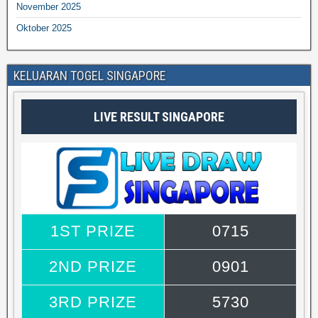
November 2025
Oktober 2025
KELUARAN TOGEL SINGAPORE
LIVE RESULT SINGAPORE