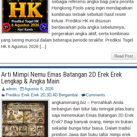
sebagai referensi angka bagi para pecinta
Hongkong Pools yang ingin mendapatkan
kombinasi terbaik sebelum hasil resmi
keluar. Prediksi HK ini disusun
berdasarkan pola angka sebelumnya,
pergerakan angka aktif, serta kombinasi
yang sering muncul dalam beberapa periode terakhir. Prediksi Togel
HK 6 Agustus 2026 […]
Read Post
Arti Mimpi Nemu Emas Batangan 2D Erek Erek
Lengkap & Angka Main
admin
Agustus 6, 2026
Prediksi Erek Erek 2D,3D,4D Bergambar
Comments
angkamenang.biz – Pernahkah Anda
terbangun dari tidur lalu teringat jelas baru
saja menemukan Emas Batangan 2D Erek
Erek? Bagi banyak orang, mimpi ini bukan
sekadar bunga tidur biasa. Dalam tradisi
primbon Jawa dan buku tafsir mimpi erek