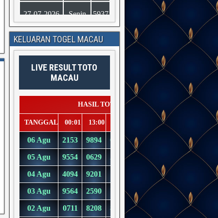
KELUARAN TOGEL MACAU
LIVE RESULT TOTO
MACAU