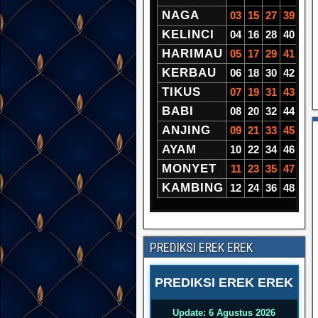
NAGA
03
15
27
39
51
KELINCI
04
16
28
40
52
HARIMAU
05
17
29
41
53
KERBAU
06
18
30
42
54
TIKUS
07
19
31
43
55
BABI
08
20
32
44
56
ANJING
09
21
33
45
57
AYAM
10
22
34
46
58
MONYET
11
23
35
47
59
KAMBING
12
24
36
48
60
PREDIKSI EREK EREK
PREDIKSI EREK EREK
Update: 6 Agustus 2026