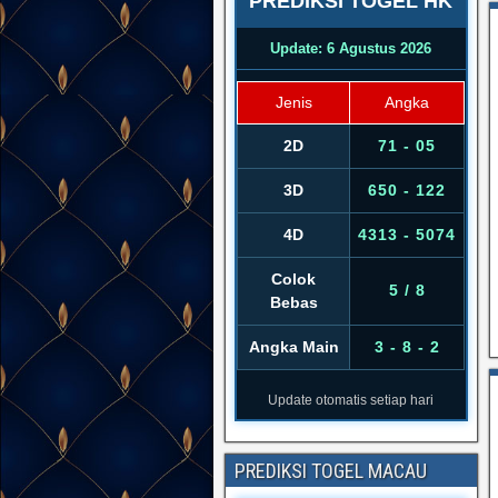
PREDIKSI TOGEL HK
Update: 6 Agustus 2026
Jenis
Angka
2D
71 - 05
3D
650 - 122
4D
4313 - 5074
Colok
5 / 8
Bebas
Angka Main
3 - 8 - 2
Update otomatis setiap hari
PREDIKSI TOGEL MACAU