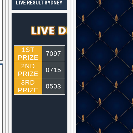
LIVE RESULT SYDNEY