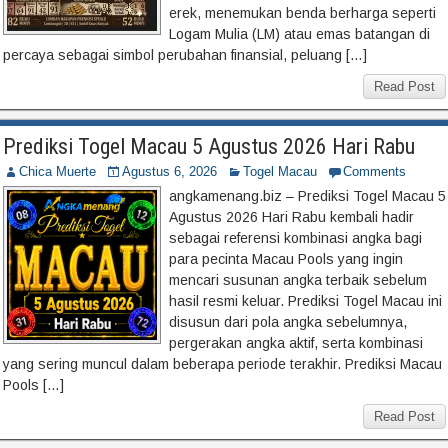
erek, menemukan benda berharga seperti
Logam Mulia (LM) atau emas batangan di
percaya sebagai simbol perubahan finansial, peluang […]
Read Post
Prediksi Togel Macau 5 Agustus 2026 Hari Rabu
Chica Muerte
Agustus 6, 2026
Togel Macau
Comments
angkamenang.biz – Prediksi Togel Macau 5
Agustus 2026 Hari Rabu kembali hadir
sebagai referensi kombinasi angka bagi
para pecinta Macau Pools yang ingin
mencari susunan angka terbaik sebelum
hasil resmi keluar. Prediksi Togel Macau ini
disusun dari pola angka sebelumnya,
pergerakan angka aktif, serta kombinasi
yang sering muncul dalam beberapa periode terakhir. Prediksi Macau
Pools […]
Read Post