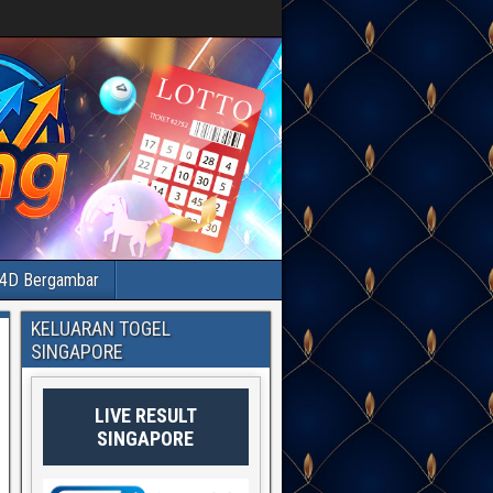
D,4D Bergambar
KELUARAN TOGEL
SINGAPORE
LIVE RESULT
SINGAPORE