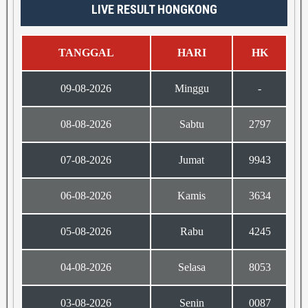
LIVE RESULT HONGKONG