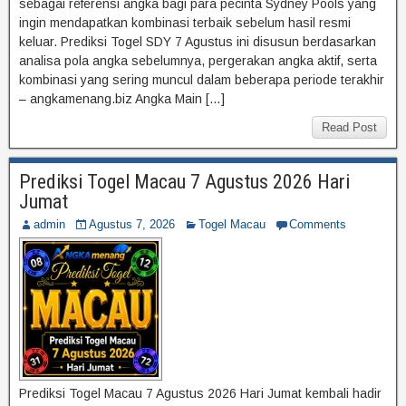
sebagai referensi angka bagi para pecinta Sydney Pools yang
ingin mendapatkan kombinasi terbaik sebelum hasil resmi
keluar. Prediksi Togel SDY 7 Agustus ini disusun berdasarkan
analisa pola angka sebelumnya, pergerakan angka aktif, serta
kombinasi yang sering muncul dalam beberapa periode terakhir
– angkamenang.biz Angka Main […]
Read Post
Prediksi Togel Macau 7 Agustus 2026 Hari
Jumat
admin
Agustus 7, 2026
Togel Macau
Comments
Prediksi Togel Macau 7 Agustus 2026 Hari Jumat kembali hadir