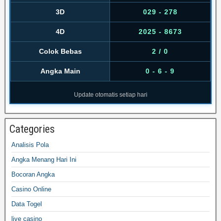
3D
029 - 278
4D
2025 - 8673
Colok Bebas
2 / 0
Angka Main
0 - 6 - 9
Update otomatis setiap hari
Categories
Analisis Pola
Angka Menang Hari Ini
Bocoran Angka
Casino Online
Data Togel
live casino