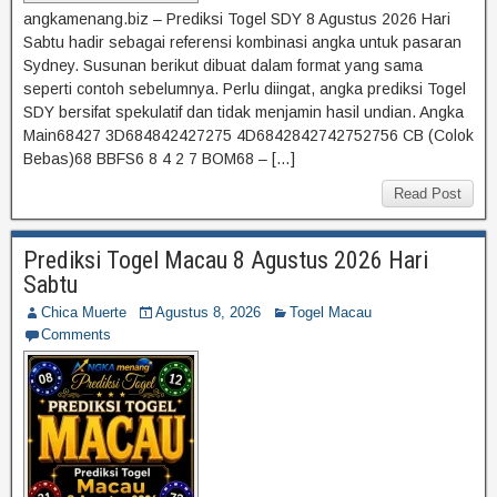
angkamenang.biz – Prediksi Togel SDY 8 Agustus 2026 Hari
Sabtu hadir sebagai referensi kombinasi angka untuk pasaran
Sydney. Susunan berikut dibuat dalam format yang sama
seperti contoh sebelumnya. Perlu diingat, angka prediksi Togel
SDY bersifat spekulatif dan tidak menjamin hasil undian. Angka
Main68427 3D684842427275 4D6842842742752756 CB (Colok
Bebas)68 BBFS6 8 4 2 7 BOM68 – […]
Read Post
Prediksi Togel Macau 8 Agustus 2026 Hari
Sabtu
Chica Muerte
Agustus 8, 2026
Togel Macau
Comments