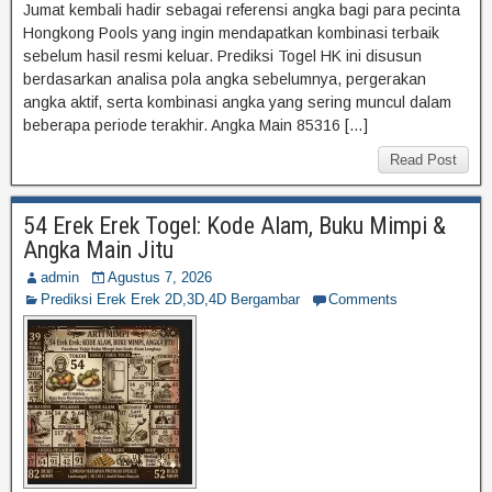
Jumat kembali hadir sebagai referensi angka bagi para pecinta
Hongkong Pools yang ingin mendapatkan kombinasi terbaik
sebelum hasil resmi keluar. Prediksi Togel HK ini disusun
berdasarkan analisa pola angka sebelumnya, pergerakan
angka aktif, serta kombinasi angka yang sering muncul dalam
beberapa periode terakhir. Angka Main 85316 […]
Read Post
54 Erek Erek Togel: Kode Alam, Buku Mimpi &
Angka Main Jitu
admin
Agustus 7, 2026
Prediksi Erek Erek 2D,3D,4D Bergambar
Comments