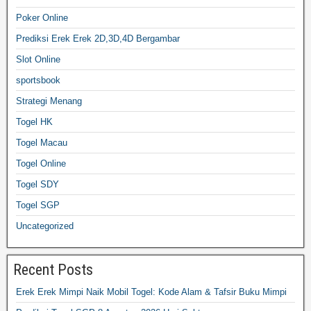
Poker Online
Prediksi Erek Erek 2D,3D,4D Bergambar
Slot Online
sportsbook
Strategi Menang
Togel HK
Togel Macau
Togel Online
Togel SDY
Togel SGP
Uncategorized
Recent Posts
Erek Erek Mimpi Naik Mobil Togel: Kode Alam & Tafsir Buku Mimpi