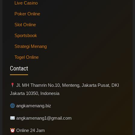
Live Casino
Poker Online
Slot Online
Sportsbook
Strategi Menang
Togel Online
Contact
Jl. MH Thamrin No.10, Menteng, Jakarta Pusat, DKI
Jakarta 10350, Indonesia
angkamenang.biz
angkamenang1@gmail.com
Online 24 Jam