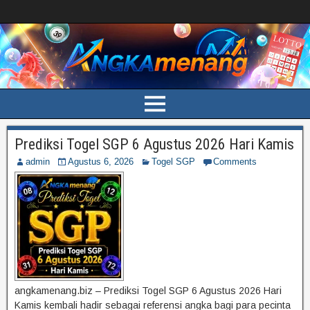
Prediksi Togel SGP 6 Agustus 2026 Hari Kamis
admin
Agustus 6, 2026
Togel SGP
Comments
angkamenang.biz – Prediksi Togel SGP 6 Agustus 2026 Hari
Kamis kembali hadir sebagai referensi angka bagi para pecinta