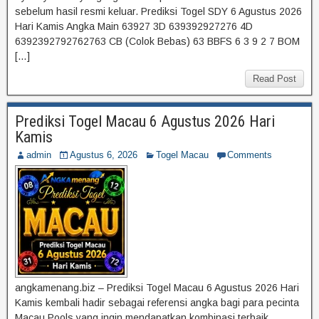
sebelum hasil resmi keluar. Prediksi Togel SDY 6 Agustus 2026
Hari Kamis Angka Main 63927 3D 639392927276 4D
6392392792762763 CB (Colok Bebas) 63 BBFS 6 3 9 2 7 BOM
[…]
Read Post
Prediksi Togel Macau 6 Agustus 2026 Hari
Kamis
admin
Agustus 6, 2026
Togel Macau
Comments
angkamenang.biz – Prediksi Togel Macau 6 Agustus 2026 Hari
Kamis kembali hadir sebagai referensi angka bagi para pecinta
Macau Pools yang ingin mendapatkan kombinasi terbaik