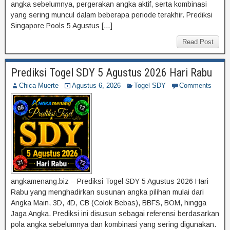
angka sebelumnya, pergerakan angka aktif, serta kombinasi
yang sering muncul dalam beberapa periode terakhir. Prediksi
Singapore Pools 5 Agustus […]
Read Post
Prediksi Togel SDY 5 Agustus 2026 Hari Rabu
Chica Muerte
Agustus 6, 2026
Togel SDY
Comments
angkamenang.biz – Prediksi Togel SDY 5 Agustus 2026 Hari
Rabu yang menghadirkan susunan angka pilihan mulai dari
Angka Main, 3D, 4D, CB (Colok Bebas), BBFS, BOM, hingga
Jaga Angka. Prediksi ini disusun sebagai referensi berdasarkan
pola angka sebelumnya dan kombinasi yang sering digunakan.