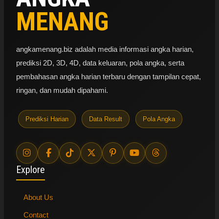
MENANG
angkamenang.biz adalah media informasi angka harian,
prediksi 2D, 3D, 4D, data keluaran, pola angka, serta
pembahasan angka harian terbaru dengan tampilan cepat,
ringan, dan mudah dipahami.
Prediksi Harian
Data Result
Pola Angka
Explore
About Us
Contact