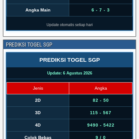
Angka Main
6 - 7 - 3
Update otomatis setiap hari
PREDIKSI TOGEL SGP
PREDIKSI TOGEL SGP
Update: 6 Agustus 2026
Jenis
Angka
2D
82 - 50
3D
115 - 567
4D
9490 - 5422
Colok Bebas
9 / 0