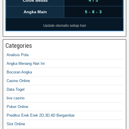
Colok Bebas
4 / 5
Angka Main
5 - 8 - 3
Update otomatis setiap hari
Categories
Analisis Pola
Angka Menang Hari Ini
Bocoran Angka
Casino Online
Data Togel
live casino
Poker Online
Prediksi Erek Erek 2D,3D,4D Bergambar
Slot Online