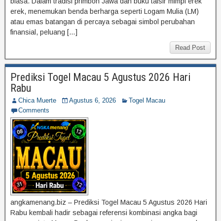
biasa. Dalam tradisi primbon Jawa dan buku tafsir mimpi erek
erek, menemukan benda berharga seperti Logam Mulia (LM)
atau emas batangan di percaya sebagai simbol perubahan
finansial, peluang […]
Read Post
Prediksi Togel Macau 5 Agustus 2026 Hari
Rabu
Chica Muerte
Agustus 6, 2026
Togel Macau
Comments
angkamenang.biz – Prediksi Togel Macau 5 Agustus 2026 Hari
Rabu kembali hadir sebagai referensi kombinasi angka bagi