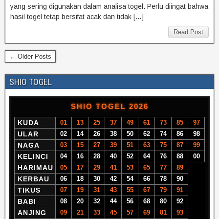
yang sering digunakan dalam analisa togel. Perlu diingat bahwa
hasil togel tetap bersifat acak dan tidak […]
Read Post
← Older Posts
SHIO TOGEL
SHIO TOGEL 2026
KUDA
01
13
25
37
49
61
73
85
97
ULAR
02
14
26
38
50
62
74
86
98
NAGA
03
15
27
39
51
63
75
87
99
KELINCI
04
16
28
40
52
64
76
88
00
HARIMAU
05
17
29
41
53
65
77
89
KERBAU
06
18
30
42
54
66
78
90
TIKUS
07
19
31
43
55
67
79
91
BABI
08
20
32
44
56
68
80
92
ANJING
09
21
33
45
57
69
81
93