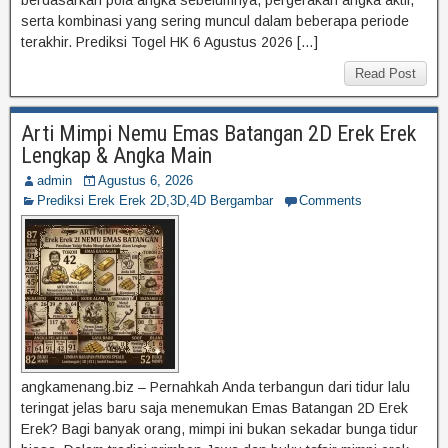
berdasarkan pola angka sebelumnya, pergerakan angka aktif,
serta kombinasi yang sering muncul dalam beberapa periode
terakhir. Prediksi Togel HK 6 Agustus 2026 […]
Read Post
Arti Mimpi Nemu Emas Batangan 2D Erek Erek
Lengkap & Angka Main
admin
Agustus 6, 2026
Prediksi Erek Erek 2D,3D,4D Bergambar
Comments
angkamenang.biz – Pernahkah Anda terbangun dari tidur lalu
teringat jelas baru saja menemukan Emas Batangan 2D Erek
Erek? Bagi banyak orang, mimpi ini bukan sekadar bunga tidur