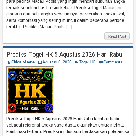
para pecinta Macau Pools yang ingin mencari susunan angka
terbaik sebelum hasil resmi keluar. Prediksi Togel Macau ini
disusun dari pola angka sebelumnya, pergerakan angka aktif,
serta kombinasi yang sering muncul dalam beberapa periode
terakhir. Prediksi Macau Pools […]
Read Post
Prediksi Togel HK 5 Agustus 2026 Hari Rabu
Chica Muerte
Agustus 6, 2026
Togel HK
Comments
Prediksi Togel HK 5 Agustus 2026 Hari Rabu kembali hadir
sebagai referensi angka yang dapat digunakan untuk melihat
kombinasi terbaru. Prediksi ini disusun berdasarkan pola angka