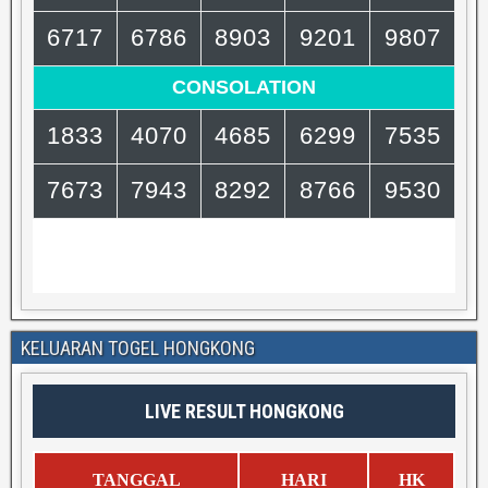
KELUARAN TOGEL HONGKONG
LIVE RESULT HONGKONG