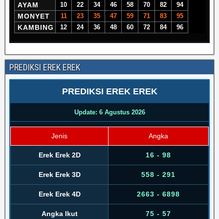
AYAM
10
22
34
46
58
70
82
94
MONYET
11
23
35
47
59
71
83
95
KAMBING
12
24
36
48
60
72
84
96
PREDIKSI EREK EREK
PREDIKSI EREK EREK
Update: 6 Agustus 2026
Jenis
Angka
Erek Erek 2D
16 - 98
Erek Erek 3D
558 - 291
Erek Erek 4D
2663 - 6898
Angka Ikut
75 - 57