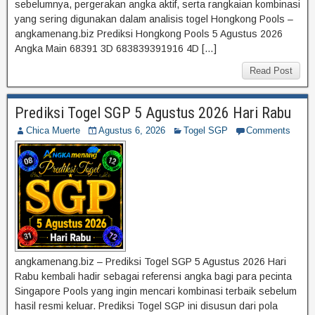
sebelumnya, pergerakan angka aktif, serta rangkaian kombinasi
yang sering digunakan dalam analisis togel Hongkong Pools –
angkamenang.biz Prediksi Hongkong Pools 5 Agustus 2026
Angka Main 68391 3D 683839391916 4D […]
Read Post
Prediksi Togel SGP 5 Agustus 2026 Hari Rabu
Chica Muerte
Agustus 6, 2026
Togel SGP
Comments
angkamenang.biz – Prediksi Togel SGP 5 Agustus 2026 Hari
Rabu kembali hadir sebagai referensi angka bagi para pecinta
Singapore Pools yang ingin mencari kombinasi terbaik sebelum
hasil resmi keluar. Prediksi Togel SGP ini disusun dari pola