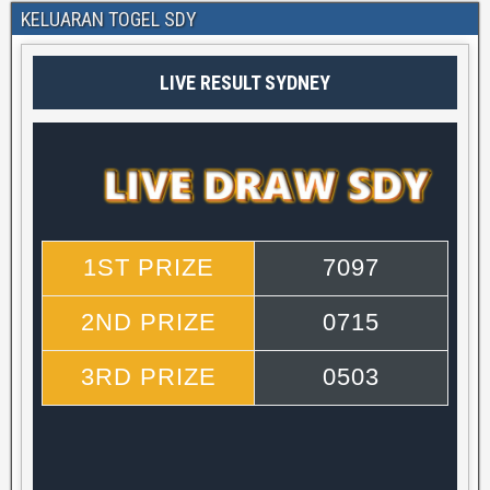
KELUARAN TOGEL SDY
LIVE RESULT SYDNEY