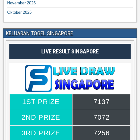
November 2025
Oktober 2025
KELUARAN TOGEL SINGAPORE
LIVE RESULT SINGAPORE