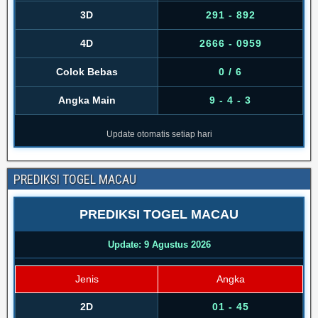
3D
291 - 892
4D
2666 - 0959
Colok Bebas
0 / 6
Angka Main
9 - 4 - 3
Update otomatis setiap hari
PREDIKSI TOGEL MACAU
PREDIKSI TOGEL MACAU
Update: 9 Agustus 2026
Jenis
Angka
2D
01 - 45