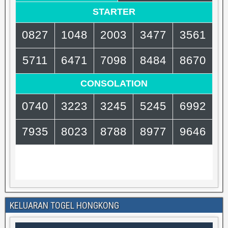
KELUARAN TOGEL HONGKONG