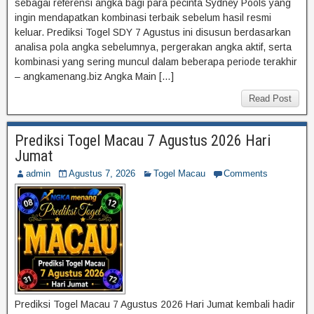
sebagai referensi angka bagi para pecinta Sydney Pools yang
ingin mendapatkan kombinasi terbaik sebelum hasil resmi
keluar. Prediksi Togel SDY 7 Agustus ini disusun berdasarkan
analisa pola angka sebelumnya, pergerakan angka aktif, serta
kombinasi yang sering muncul dalam beberapa periode terakhir
– angkamenang.biz Angka Main […]
Read Post
Prediksi Togel Macau 7 Agustus 2026 Hari
Jumat
admin
Agustus 7, 2026
Togel Macau
Comments
Prediksi Togel Macau 7 Agustus 2026 Hari Jumat kembali hadir