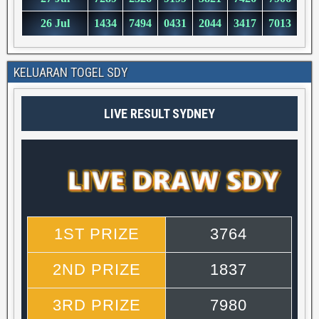
KELUARAN TOGEL SDY
LIVE RESULT SYDNEY