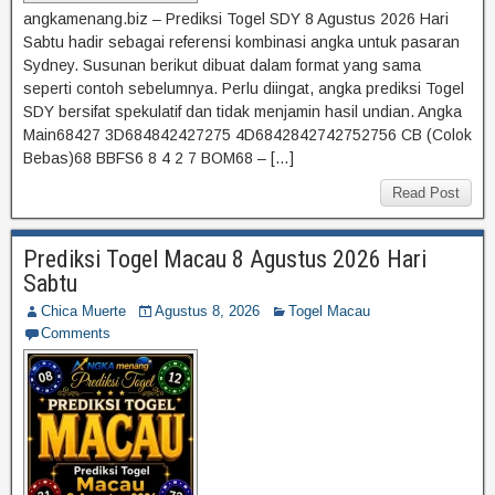
angkamenang.biz – Prediksi Togel SDY 8 Agustus 2026 Hari
Sabtu hadir sebagai referensi kombinasi angka untuk pasaran
Sydney. Susunan berikut dibuat dalam format yang sama
seperti contoh sebelumnya. Perlu diingat, angka prediksi Togel
SDY bersifat spekulatif dan tidak menjamin hasil undian. Angka
Main68427 3D684842427275 4D6842842742752756 CB (Colok
Bebas)68 BBFS6 8 4 2 7 BOM68 – […]
Read Post
Prediksi Togel Macau 8 Agustus 2026 Hari
Sabtu
Chica Muerte
Agustus 8, 2026
Togel Macau
Comments