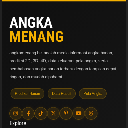
ANGKA
MENANG
angkamenang.biz adalah media informasi angka harian,
prediksi 2D, 3D, 4D, data keluaran, pola angka, serta
pembahasan angka harian terbaru dengan tampilan cepat,
ringan, dan mudah dipahami.
Prediksi Harian
Data Result
Pola Angka
Explore