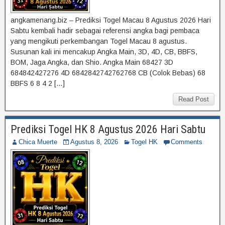
angkamenang.biz – Prediksi Togel Macau 8 Agustus 2026 Hari
Sabtu kembali hadir sebagai referensi angka bagi pembaca
yang mengikuti perkembangan Togel Macau 8 agustus.
Susunan kali ini mencakup Angka Main, 3D, 4D, CB, BBFS,
BOM, Jaga Angka, dan Shio. Angka Main 68427 3D
684842427276 4D 6842842742762768 CB (Colok Bebas) 68
BBFS 6 8 4 2 […]
Read Post
Prediksi Togel HK 8 Agustus 2026 Hari Sabtu
Chica Muerte
Agustus 8, 2026
Togel HK
Comments