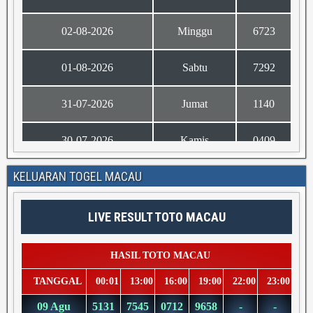
KELUARAN TOGEL MACAU
LIVE RESULT TOTO MACAU