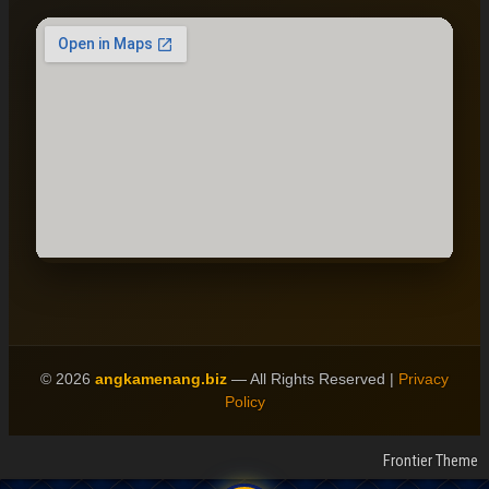
© 2026
angkamenang.biz
— All Rights Reserved |
Privacy
Policy
Frontier Theme