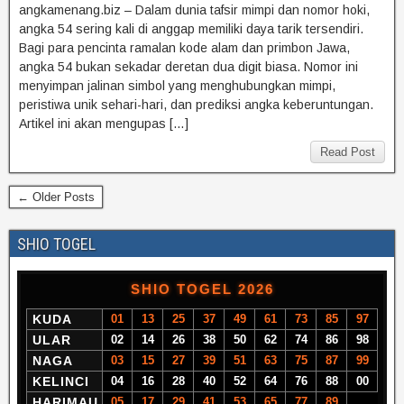
angkamenang.biz – Dalam dunia tafsir mimpi dan nomor hoki,
angka 54 sering kali di anggap memiliki daya tarik tersendiri.
Bagi para pencinta ramalan kode alam dan primbon Jawa,
angka 54 bukan sekadar deretan dua digit biasa. Nomor ini
menyimpan jalinan simbol yang menghubungkan mimpi,
peristiwa unik sehari-hari, dan prediksi angka keberuntungan.
Artikel ini akan mengupas […]
Read Post
← Older Posts
SHIO TOGEL
SHIO TOGEL 2026
KUDA
01
13
25
37
49
61
73
85
97
ULAR
02
14
26
38
50
62
74
86
98
NAGA
03
15
27
39
51
63
75
87
99
KELINCI
04
16
28
40
52
64
76
88
00
HARIMAU
05
17
29
41
53
65
77
89