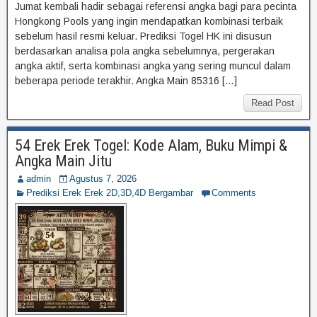
Jumat kembali hadir sebagai referensi angka bagi para pecinta
Hongkong Pools yang ingin mendapatkan kombinasi terbaik
sebelum hasil resmi keluar. Prediksi Togel HK ini disusun
berdasarkan analisa pola angka sebelumnya, pergerakan
angka aktif, serta kombinasi angka yang sering muncul dalam
beberapa periode terakhir. Angka Main 85316 […]
Read Post
54 Erek Erek Togel: Kode Alam, Buku Mimpi &
Angka Main Jitu
admin
Agustus 7, 2026
Prediksi Erek Erek 2D,3D,4D Bergambar
Comments