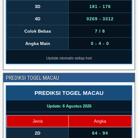
3D
181 - 176
4D
0269 - 3312
Colok Bebas
7 / 8
Angka Main
0 - 4 - 0
Update otomatis setiap hari
PREDIKSI TOGEL MACAU
PREDIKSI TOGEL MACAU
Update: 8 Agustus 2026
Jenis
Angka
2D
64 - 94