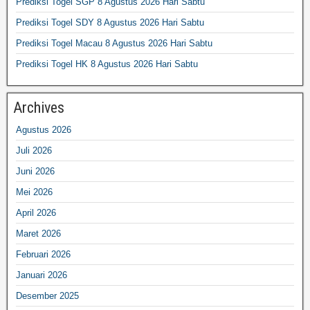
Prediksi Togel SGP 8 Agustus 2026 Hari Sabtu
Prediksi Togel SDY 8 Agustus 2026 Hari Sabtu
Prediksi Togel Macau 8 Agustus 2026 Hari Sabtu
Prediksi Togel HK 8 Agustus 2026 Hari Sabtu
Archives
Agustus 2026
Juli 2026
Juni 2026
Mei 2026
April 2026
Maret 2026
Februari 2026
Januari 2026
Desember 2025