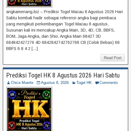
angkamenang.biz – Prediksi Togel Macau 8 Agustus 2026 Hari
Sabtu kembali hadir sebagai referensi angka bagi pembaca
yang mengikuti perkembangan Togel Macau 8 agustus.
Susunan kali ini mencakup Angka Main, 3D, 4D, CB, BBFS,
BOM, Jaga Angka, dan Shio. Angka Main 68427 3D
684842427276 4D 6842842742762768 CB (Colok Bebas) 68
BBFS 6 8 4 2 […]
Read Post
Prediksi Togel HK 8 Agustus 2026 Hari Sabtu
Chica Muerte
Agustus 8, 2026
Togel HK
Comments