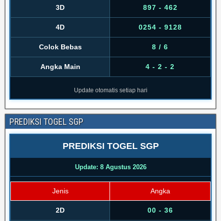
3D
897 - 462
4D
0254 - 9128
Colok Bebas
8 / 6
Angka Main
4 - 2 - 2
Update otomatis setiap hari
PREDIKSI TOGEL SGP
PREDIKSI TOGEL SGP
Update: 8 Agustus 2026
Jenis
Angka
2D
00 - 36