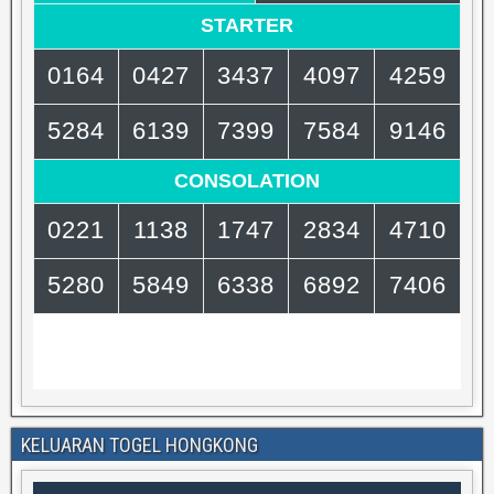
KELUARAN TOGEL HONGKONG