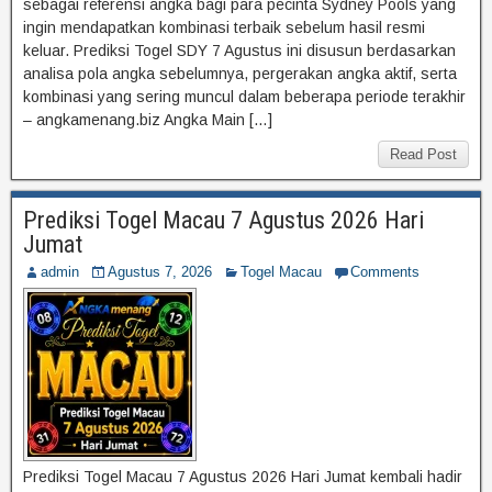
sebagai referensi angka bagi para pecinta Sydney Pools yang
ingin mendapatkan kombinasi terbaik sebelum hasil resmi
keluar. Prediksi Togel SDY 7 Agustus ini disusun berdasarkan
analisa pola angka sebelumnya, pergerakan angka aktif, serta
kombinasi yang sering muncul dalam beberapa periode terakhir
– angkamenang.biz Angka Main […]
Read Post
Prediksi Togel Macau 7 Agustus 2026 Hari
Jumat
admin
Agustus 7, 2026
Togel Macau
Comments
Prediksi Togel Macau 7 Agustus 2026 Hari Jumat kembali hadir