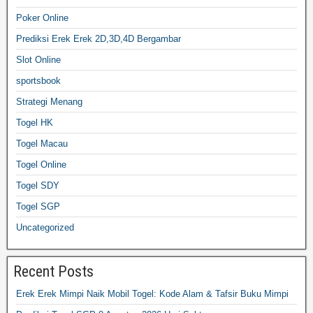
Poker Online
Prediksi Erek Erek 2D,3D,4D Bergambar
Slot Online
sportsbook
Strategi Menang
Togel HK
Togel Macau
Togel Online
Togel SDY
Togel SGP
Uncategorized
Recent Posts
Erek Erek Mimpi Naik Mobil Togel: Kode Alam & Tafsir Buku Mimpi