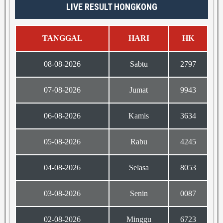
LIVE RESULT HONGKONG