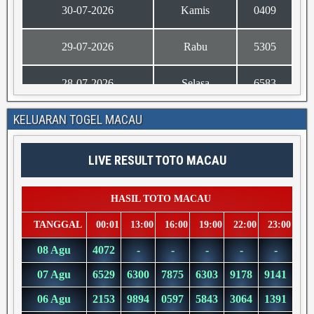
KELUARAN TOGEL MACAU
LIVE RESULT TOTO MACAU