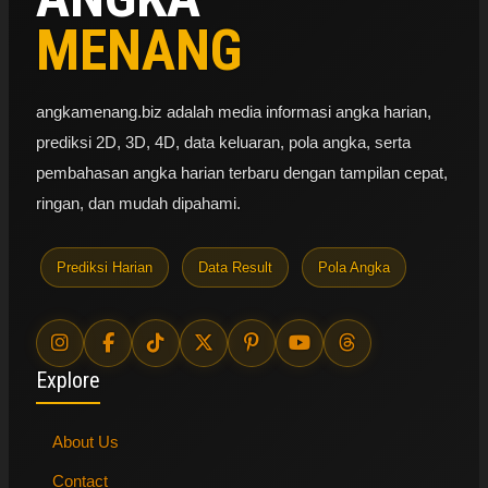
MENANG
angkamenang.biz adalah media informasi angka harian,
prediksi 2D, 3D, 4D, data keluaran, pola angka, serta
pembahasan angka harian terbaru dengan tampilan cepat,
ringan, dan mudah dipahami.
Prediksi Harian
Data Result
Pola Angka
Explore
About Us
Contact