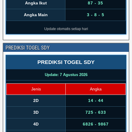
Angka Ikut
87 - 35
Angka Main
3 - 8 - 5
Update otomatis setiap hari
PREDIKSI TOGEL SDY
PREDIKSI TOGEL SDY
Update: 7 Agustus 2026
Jenis
Angka
2D
14 - 44
3D
725 - 633
4D
6826 - 9867