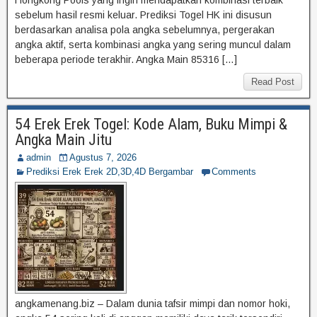
Hongkong Pools yang ingin mendapatkan kombinasi terbaik
sebelum hasil resmi keluar. Prediksi Togel HK ini disusun
berdasarkan analisa pola angka sebelumnya, pergerakan
angka aktif, serta kombinasi angka yang sering muncul dalam
beberapa periode terakhir. Angka Main 85316 […]
Read Post
54 Erek Erek Togel: Kode Alam, Buku Mimpi &
Angka Main Jitu
admin
Agustus 7, 2026
Prediksi Erek Erek 2D,3D,4D Bergambar
Comments
angkamenang.biz – Dalam dunia tafsir mimpi dan nomor hoki,