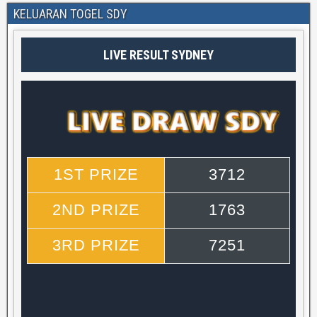
KELUARAN TOGEL SDY
LIVE RESULT SYDNEY