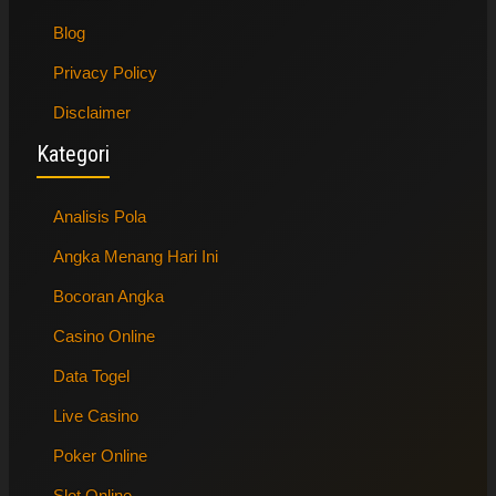
Blog
Privacy Policy
Disclaimer
Kategori
Analisis Pola
Angka Menang Hari Ini
Bocoran Angka
Casino Online
Data Togel
Live Casino
Poker Online
Slot Online