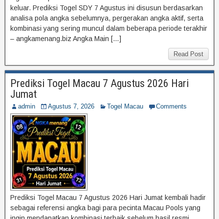
keluar. Prediksi Togel SDY 7 Agustus ini disusun berdasarkan
analisa pola angka sebelumnya, pergerakan angka aktif, serta
kombinasi yang sering muncul dalam beberapa periode terakhir
– angkamenang.biz Angka Main […]
Read Post
Prediksi Togel Macau 7 Agustus 2026 Hari
Jumat
admin
Agustus 7, 2026
Togel Macau
Comments
Prediksi Togel Macau 7 Agustus 2026 Hari Jumat kembali hadir
sebagai referensi angka bagi para pecinta Macau Pools yang
ingin mendapatkan kombinasi terbaik sebelum hasil resmi