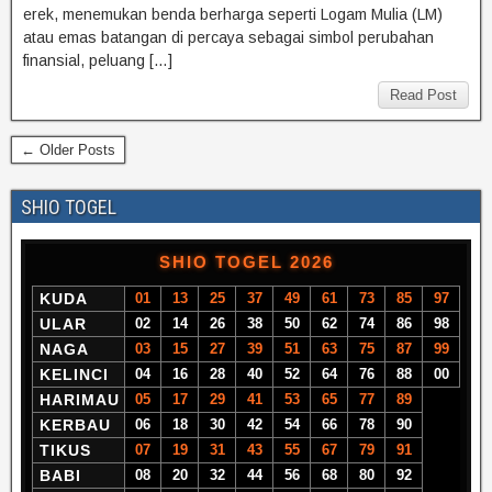
erek, menemukan benda berharga seperti Logam Mulia (LM)
atau emas batangan di percaya sebagai simbol perubahan
finansial, peluang […]
Read Post
← Older Posts
SHIO TOGEL
SHIO TOGEL 2026
KUDA
01
13
25
37
49
61
73
85
97
ULAR
02
14
26
38
50
62
74
86
98
NAGA
03
15
27
39
51
63
75
87
99
KELINCI
04
16
28
40
52
64
76
88
00
HARIMAU
05
17
29
41
53
65
77
89
KERBAU
06
18
30
42
54
66
78
90
TIKUS
07
19
31
43
55
67
79
91
BABI
08
20
32
44
56
68
80
92