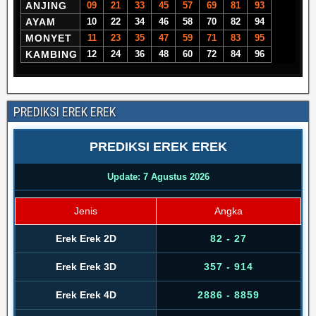
ANJING
09
21
33
45
57
69
81
93
AYAM
10
22
34
46
58
70
82
94
MONYET
11
23
35
47
59
71
83
95
KAMBING
12
24
36
48
60
72
84
96
PREDIKSI EREK EREK
PREDIKSI EREK EREK
Update: 7 Agustus 2026
Jenis
Angka
Erek Erek 2D
82 - 27
Erek Erek 3D
357 - 914
Erek Erek 4D
2886 - 8859