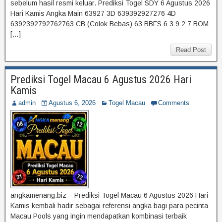
sebelum hasil resmi keluar. Prediksi Togel SDY 6 Agustus 2026
Hari Kamis Angka Main 63927 3D 639392927276 4D
6392392792762763 CB (Colok Bebas) 63 BBFS 6 3 9 2 7 BOM
[…]
Read Post
Prediksi Togel Macau 6 Agustus 2026 Hari
Kamis
admin
Agustus 6, 2026
Togel Macau
Comments
angkamenang.biz – Prediksi Togel Macau 6 Agustus 2026 Hari
Kamis kembali hadir sebagai referensi angka bagi para pecinta
Macau Pools yang ingin mendapatkan kombinasi terbaik