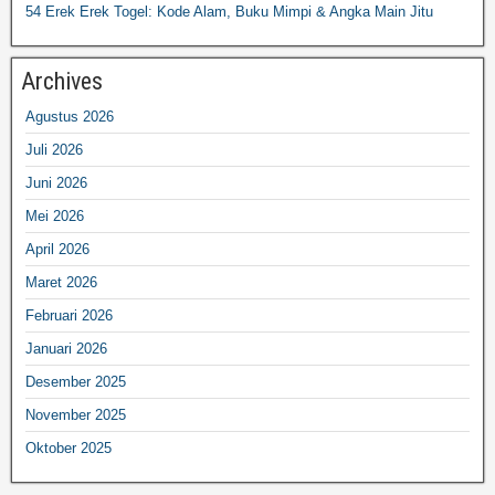
54 Erek Erek Togel: Kode Alam, Buku Mimpi & Angka Main Jitu
Archives
Agustus 2026
Juli 2026
Juni 2026
Mei 2026
April 2026
Maret 2026
Februari 2026
Januari 2026
Desember 2025
November 2025
Oktober 2025