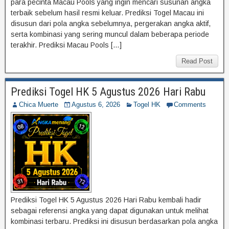
para pecinta Macau Pools yang ingin mencari susunan angka
terbaik sebelum hasil resmi keluar. Prediksi Togel Macau ini
disusun dari pola angka sebelumnya, pergerakan angka aktif,
serta kombinasi yang sering muncul dalam beberapa periode
terakhir. Prediksi Macau Pools […]
Read Post
Prediksi Togel HK 5 Agustus 2026 Hari Rabu
Chica Muerte
Agustus 6, 2026
Togel HK
Comments
Prediksi Togel HK 5 Agustus 2026 Hari Rabu kembali hadir
sebagai referensi angka yang dapat digunakan untuk melihat
kombinasi terbaru. Prediksi ini disusun berdasarkan pola angka