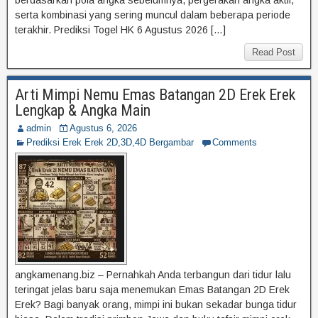
berdasarkan pola angka sebelumnya, pergerakan angka aktif,
serta kombinasi yang sering muncul dalam beberapa periode
terakhir. Prediksi Togel HK 6 Agustus 2026 […]
Read Post
Arti Mimpi Nemu Emas Batangan 2D Erek Erek
Lengkap & Angka Main
admin
Agustus 6, 2026
Prediksi Erek Erek 2D,3D,4D Bergambar
Comments
angkamenang.biz – Pernahkah Anda terbangun dari tidur lalu
teringat jelas baru saja menemukan Emas Batangan 2D Erek
Erek? Bagi banyak orang, mimpi ini bukan sekadar bunga tidur