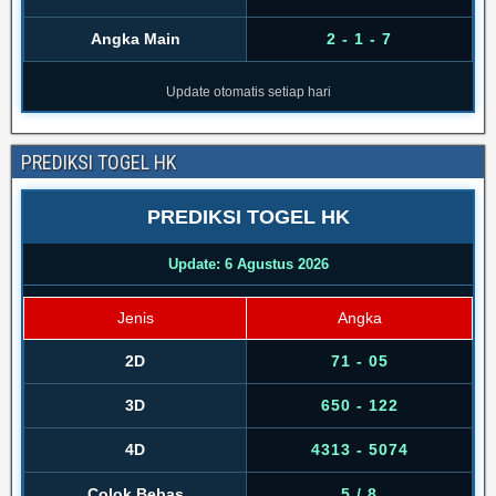
Angka Main
2 - 1 - 7
Update otomatis setiap hari
PREDIKSI TOGEL HK
PREDIKSI TOGEL HK
Update: 6 Agustus 2026
Jenis
Angka
2D
71 - 05
3D
650 - 122
4D
4313 - 5074
Colok Bebas
5 / 8