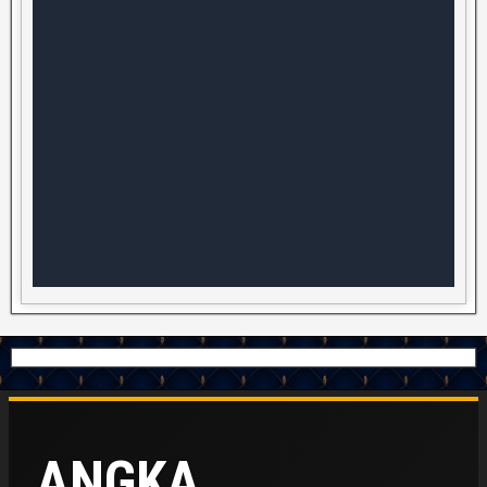
ANGKA