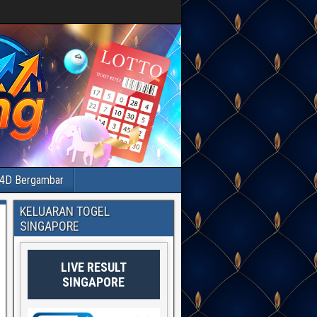
D,4D Bergambar
KELUARAN TOGEL
SINGAPORE
LIVE RESULT
SINGAPORE