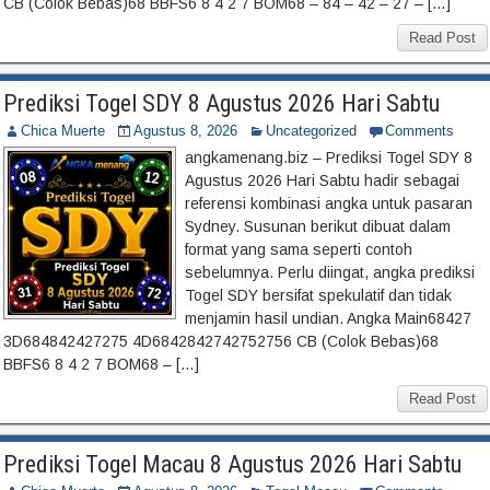
CB (Colok Bebas)68 BBFS6 8 4 2 7 BOM68 – 84 – 42 – 27 – […]
Read Post
Prediksi Togel SDY 8 Agustus 2026 Hari Sabtu
Chica Muerte
Agustus 8, 2026
Uncategorized
Comments
angkamenang.biz – Prediksi Togel SDY 8
Agustus 2026 Hari Sabtu hadir sebagai
referensi kombinasi angka untuk pasaran
Sydney. Susunan berikut dibuat dalam
format yang sama seperti contoh
sebelumnya. Perlu diingat, angka prediksi
Togel SDY bersifat spekulatif dan tidak
menjamin hasil undian. Angka Main68427
3D684842427275 4D6842842742752756 CB (Colok Bebas)68
BBFS6 8 4 2 7 BOM68 – […]
Read Post
Prediksi Togel Macau 8 Agustus 2026 Hari Sabtu