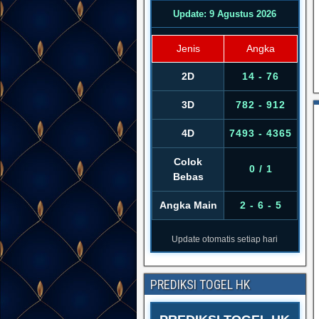
Update: 9 Agustus 2026
Jenis
Angka
2D
14 - 76
3D
782 - 912
4D
7493 - 4365
Colok
0 / 1
Bebas
Angka Main
2 - 6 - 5
Update otomatis setiap hari
PREDIKSI TOGEL HK