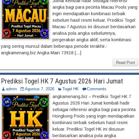
Jumat kembali hadir sebagai referensi
angka bagi para pecinta Macau Pools yang
ingin mendapatkan kombinasi terbaik
sebelum hasil resmi keluar. Prediksi Togel
Macau 7 Agustus ini disusun berdasarkan
analisa pola angka sebelumnya,
pergerakan angka aktif, serta kombinasi
yang sering muncul dalam beberapa periode terakhir.-
angkamenang.biz Angka Main 73918 […]
Read Post
Prediksi Togel HK 7 Agustus 2026 Hari Jumat
admin
Agustus 7, 2026
Togel HK
Comments
angkamenang.biz – Prediksi Togel HK 7
Agustus 2026 Hari Jumat kembali hadir
sebagai referensi angka bagi para pecinta
Hongkong Pools yang ingin mendapatkan
kombinasi terbaik sebelum hasil resmi
keluar. Prediksi Togel HK ini disusun
berdasarkan analisa pola angka