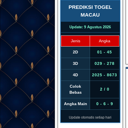
PREDIKSI TOGEL
MACAU
Update: 9 Agustus 2026
Jenis
Angka
2D
01 - 45
3D
029 - 278
4D
2025 - 8673
Colok
2 / 0
Bebas
Angka Main
0 - 6 - 9
Update otomatis setiap hari