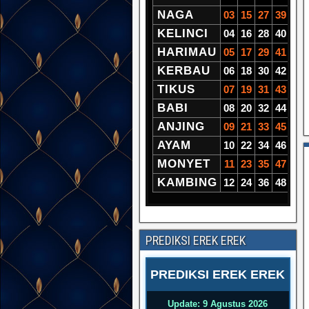
NAGA
03
15
27
39
51
KELINCI
04
16
28
40
52
HARIMAU
05
17
29
41
53
KERBAU
06
18
30
42
54
TIKUS
07
19
31
43
55
BABI
08
20
32
44
56
ANJING
09
21
33
45
57
AYAM
10
22
34
46
58
MONYET
11
23
35
47
59
KAMBING
12
24
36
48
60
PREDIKSI EREK EREK
PREDIKSI EREK EREK
Update: 9 Agustus 2026