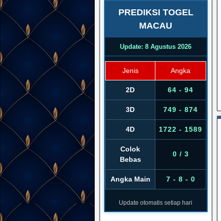
PREDIKSI TOGEL
MACAU
Update: 8 Agustus 2026
Jenis
Angka
2D
64 - 94
3D
749 - 874
4D
1722 - 1589
Colok
0 / 3
Bebas
Angka Main
7 - 8 - 0
Update otomatis setiap hari