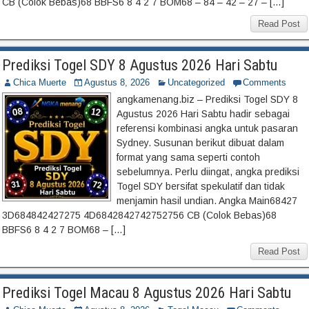
CB (Colok Bebas)68 BBFS6 8 4 2 7 BOM68 – 84 – 42 – 27 – […]
Read Post
Prediksi Togel SDY 8 Agustus 2026 Hari Sabtu
Chica Muerte
Agustus 8, 2026
Uncategorized
Comments
angkamenang.biz – Prediksi Togel SDY 8
Agustus 2026 Hari Sabtu hadir sebagai
referensi kombinasi angka untuk pasaran
Sydney. Susunan berikut dibuat dalam
format yang sama seperti contoh
sebelumnya. Perlu diingat, angka prediksi
Togel SDY bersifat spekulatif dan tidak
menjamin hasil undian. Angka Main68427
3D684842427275 4D6842842742752756 CB (Colok Bebas)68
BBFS6 8 4 2 7 BOM68 – […]
Read Post
Prediksi Togel Macau 8 Agustus 2026 Hari Sabtu