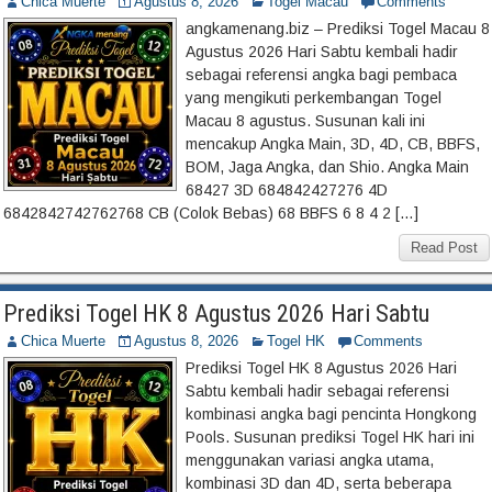
Chica Muerte
Agustus 8, 2026
Togel Macau
Comments
angkamenang.biz – Prediksi Togel Macau 8
Agustus 2026 Hari Sabtu kembali hadir
sebagai referensi angka bagi pembaca
yang mengikuti perkembangan Togel
Macau 8 agustus. Susunan kali ini
mencakup Angka Main, 3D, 4D, CB, BBFS,
BOM, Jaga Angka, dan Shio. Angka Main
68427 3D 684842427276 4D
6842842742762768 CB (Colok Bebas) 68 BBFS 6 8 4 2 […]
Read Post
Prediksi Togel HK 8 Agustus 2026 Hari Sabtu
Chica Muerte
Agustus 8, 2026
Togel HK
Comments
Prediksi Togel HK 8 Agustus 2026 Hari
Sabtu kembali hadir sebagai referensi
kombinasi angka bagi pencinta Hongkong
Pools. Susunan prediksi Togel HK hari ini
menggunakan variasi angka utama,
kombinasi 3D dan 4D, serta beberapa