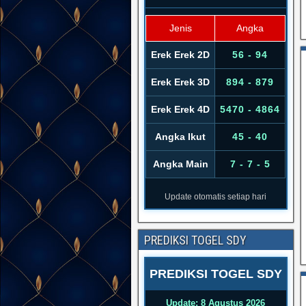
Jenis
Angka
Erek Erek 2D
56 - 94
Erek Erek 3D
894 - 879
Erek Erek 4D
5470 - 4864
Angka Ikut
45 - 40
Angka Main
7 - 7 - 5
Update otomatis setiap hari
PREDIKSI TOGEL SDY
PREDIKSI TOGEL SDY
Update: 8 Agustus 2026