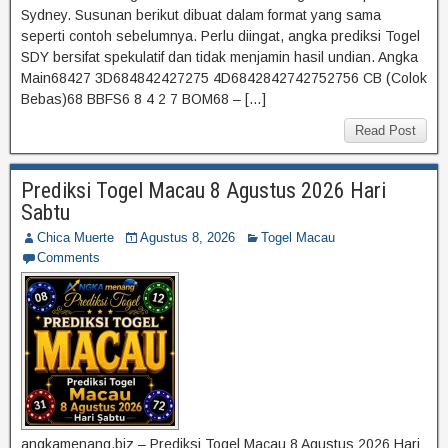
Sydney. Susunan berikut dibuat dalam format yang sama
seperti contoh sebelumnya. Perlu diingat, angka prediksi Togel
SDY bersifat spekulatif dan tidak menjamin hasil undian. Angka
Main68427 3D684842427275 4D6842842742752756 CB (Colok
Bebas)68 BBFS6 8 4 2 7 BOM68 – […]
Read Post
Prediksi Togel Macau 8 Agustus 2026 Hari
Sabtu
Chica Muerte
Agustus 8, 2026
Togel Macau
Comments
angkamenang.biz – Prediksi Togel Macau 8 Agustus 2026 Hari