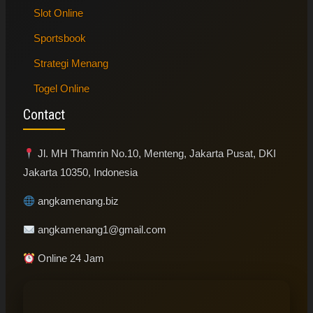
Slot Online
Sportsbook
Strategi Menang
Togel Online
Contact
Jl. MH Thamrin No.10, Menteng, Jakarta Pusat, DKI
Jakarta 10350, Indonesia
angkamenang.biz
angkamenang1@gmail.com
Online 24 Jam