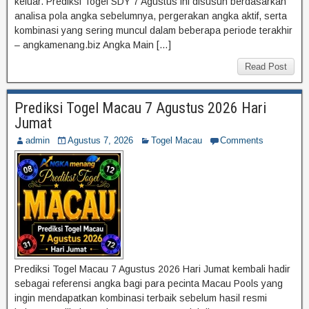
keluar. Prediksi Togel SDY 7 Agustus ini disusun berdasarkan
analisa pola angka sebelumnya, pergerakan angka aktif, serta
kombinasi yang sering muncul dalam beberapa periode terakhir
– angkamenang.biz Angka Main […]
Read Post
Prediksi Togel Macau 7 Agustus 2026 Hari
Jumat
admin
Agustus 7, 2026
Togel Macau
Comments
Prediksi Togel Macau 7 Agustus 2026 Hari Jumat kembali hadir
sebagai referensi angka bagi para pecinta Macau Pools yang
ingin mendapatkan kombinasi terbaik sebelum hasil resmi