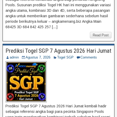
Pools. Susunan prediksi Togel HK hari ini menggunakan variasi
angka utama, kombinasi 3D dan 4D, serta beberapa pasangan
angka untuk memberikan gambaran sederhana sebelum hasil
periode berikutnya keluar – angkamenang.biz Angka Main
68425 3D 684 842 425 257 […]
Read Post
Prediksi Togel SGP 7 Agustus 2026 Hari Jumat
admin
Agustus 7, 2026
Togel SGP
Comments
Prediksi Togel SGP 7 Agustus 2026 Hari Jumat kembali hadir
sebagai referensi angka bagi para pecinta Singapore Pools