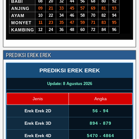
BABI
08
20
32
44
56
68
80
92
ANJING
09
21
33
45
57
69
81
93
AYAM
10
22
34
46
58
70
82
94
MONYET
11
23
35
47
59
71
83
95
KAMBING
12
24
36
48
60
72
84
96
PREDIKSI EREK EREK
PREDIKSI EREK EREK
Update: 8 Agustus 2026
Jenis
Angka
Erek Erek 2D
56 - 94
Erek Erek 3D
894 - 879
Erek Erek 4D
5470 - 4864