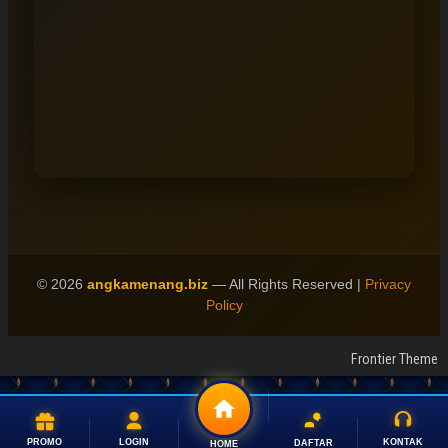
© 2026
angkamenang.biz
— All Rights Reserved |
Privacy
Policy
Frontier Theme
PROMO
LOGIN
KONTAK
DAFTAR
HOME