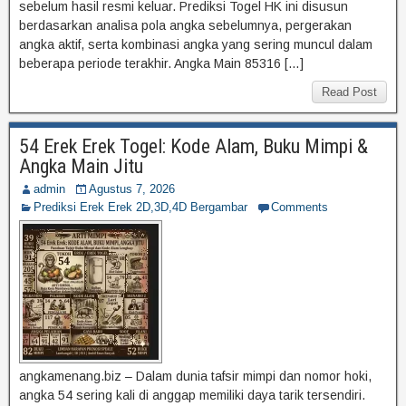
sebelum hasil resmi keluar. Prediksi Togel HK ini disusun
berdasarkan analisa pola angka sebelumnya, pergerakan
angka aktif, serta kombinasi angka yang sering muncul dalam
beberapa periode terakhir. Angka Main 85316 […]
Read Post
54 Erek Erek Togel: Kode Alam, Buku Mimpi &
Angka Main Jitu
admin
Agustus 7, 2026
Prediksi Erek Erek 2D,3D,4D Bergambar
Comments
angkamenang.biz – Dalam dunia tafsir mimpi dan nomor hoki,
angka 54 sering kali di anggap memiliki daya tarik tersendiri.