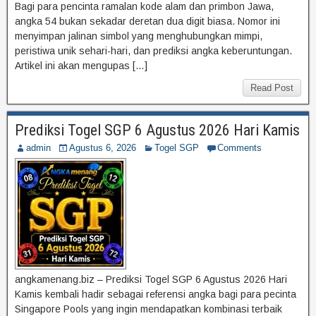
Bagi para pencinta ramalan kode alam dan primbon Jawa,
angka 54 bukan sekadar deretan dua digit biasa. Nomor ini
menyimpan jalinan simbol yang menghubungkan mimpi,
peristiwa unik sehari-hari, dan prediksi angka keberuntungan.
Artikel ini akan mengupas […]
Read Post
Prediksi Togel SGP 6 Agustus 2026 Hari Kamis
admin
Agustus 6, 2026
Togel SGP
Comments
angkamenang.biz – Prediksi Togel SGP 6 Agustus 2026 Hari
Kamis kembali hadir sebagai referensi angka bagi para pecinta
Singapore Pools yang ingin mendapatkan kombinasi terbaik