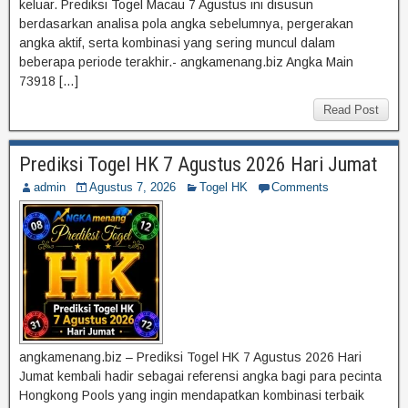
keluar. Prediksi Togel Macau 7 Agustus ini disusun
berdasarkan analisa pola angka sebelumnya, pergerakan
angka aktif, serta kombinasi yang sering muncul dalam
beberapa periode terakhir.- angkamenang.biz Angka Main
73918 […]
Read Post
Prediksi Togel HK 7 Agustus 2026 Hari Jumat
admin
Agustus 7, 2026
Togel HK
Comments
angkamenang.biz – Prediksi Togel HK 7 Agustus 2026 Hari
Jumat kembali hadir sebagai referensi angka bagi para pecinta
Hongkong Pools yang ingin mendapatkan kombinasi terbaik