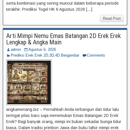
serta kombinasi yang sering muncul dalam beberapa periode
terakhir. Prediksi Togel HK 6 Agustus 2026 […]
Read Post
Arti Mimpi Nemu Emas Batangan 2D Erek Erek
Lengkap & Angka Main
admin
Agustus 6, 2026
Prediksi Erek Erek 2D,3D,4D Bergambar
Comments
angkamenang.biz – Pernahkah Anda terbangun dari tidur lalu
teringat jelas baru saja menemukan Emas Batangan 2D Erek
Erek? Bagi banyak orang, mimpi ini bukan sekadar bunga tidur
biasa. Dalam tradisi primbon Jawa dan buku tafsir mimpi erek