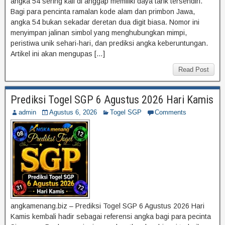
angka 54 sering kali di anggap memiliki daya tarik tersendiri.
Bagi para pencinta ramalan kode alam dan primbon Jawa,
angka 54 bukan sekadar deretan dua digit biasa. Nomor ini
menyimpan jalinan simbol yang menghubungkan mimpi,
peristiwa unik sehari-hari, dan prediksi angka keberuntungan.
Artikel ini akan mengupas […]
Read Post
Prediksi Togel SGP 6 Agustus 2026 Hari Kamis
admin
Agustus 6, 2026
Togel SGP
Comments
angkamenang.biz – Prediksi Togel SGP 6 Agustus 2026 Hari
Kamis kembali hadir sebagai referensi angka bagi para pecinta