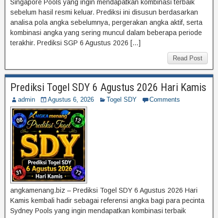
Singapore Pools yang ingin mendapatkan kombinasi terbaik
sebelum hasil resmi keluar. Prediksi ini disusun berdasarkan
analisa pola angka sebelumnya, pergerakan angka aktif, serta
kombinasi angka yang sering muncul dalam beberapa periode
terakhir. Prediksi SGP 6 Agustus 2026 […]
Read Post
Prediksi Togel SDY 6 Agustus 2026 Hari Kamis
admin
Agustus 6, 2026
Togel SDY
Comments
angkamenang.biz – Prediksi Togel SDY 6 Agustus 2026 Hari
Kamis kembali hadir sebagai referensi angka bagi para pecinta
Sydney Pools yang ingin mendapatkan kombinasi terbaik