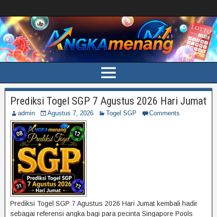
Prediksi Togel SGP 7 Agustus 2026 Hari Jumat
admin
Agustus 7, 2026
Togel SGP
Comments
Prediksi Togel SGP 7 Agustus 2026 Hari Jumat kembali hadir
sebagai referensi angka bagi para pecinta Singapore Pools