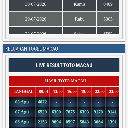
KELUARAN TOGEL MACAU
LIVE RESULT TOTO MACAU