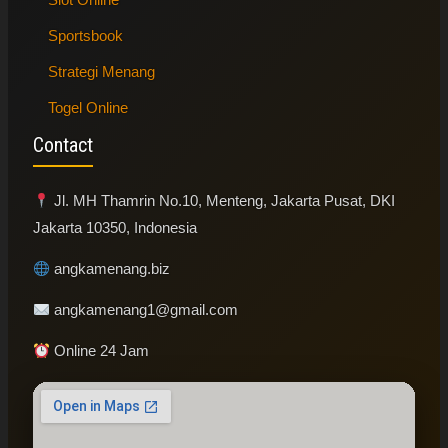
Sportsbook
Strategi Menang
Togel Online
Contact
Jl. MH Thamrin No.10, Menteng, Jakarta Pusat, DKI
Jakarta 10350, Indonesia
angkamenang.biz
angkamenang1@gmail.com
Online 24 Jam