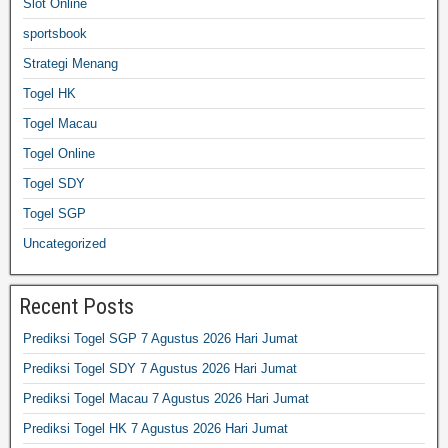
Slot Online
sportsbook
Strategi Menang
Togel HK
Togel Macau
Togel Online
Togel SDY
Togel SGP
Uncategorized
Recent Posts
Prediksi Togel SGP 7 Agustus 2026 Hari Jumat
Prediksi Togel SDY 7 Agustus 2026 Hari Jumat
Prediksi Togel Macau 7 Agustus 2026 Hari Jumat
Prediksi Togel HK 7 Agustus 2026 Hari Jumat