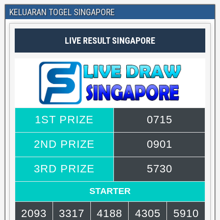
KELUARAN TOGEL SINGAPORE
LIVE RESULT SINGAPORE