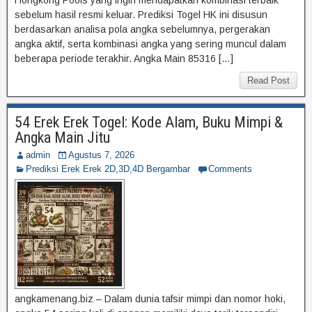
Hongkong Pools yang ingin mendapatkan kombinasi terbaik
sebelum hasil resmi keluar. Prediksi Togel HK ini disusun
berdasarkan analisa pola angka sebelumnya, pergerakan
angka aktif, serta kombinasi angka yang sering muncul dalam
beberapa periode terakhir. Angka Main 85316 […]
Read Post
54 Erek Erek Togel: Kode Alam, Buku Mimpi &
Angka Main Jitu
admin
Agustus 7, 2026
Prediksi Erek Erek 2D,3D,4D Bergambar
Comments
angkamenang.biz – Dalam dunia tafsir mimpi dan nomor hoki,