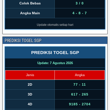
Colok Bebas
3 / 0
Angka Main
4 - 8 - 7
Update otomatis setiap hari
PREDIKSI TOGEL SGP
PREDIKSI TOGEL SGP
Update: 7 Agustus 2026
Jenis
Angka
2D
77 - 11
3D
617 - 265
4D
9185 - 2704