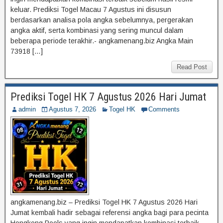
keluar. Prediksi Togel Macau 7 Agustus ini disusun
berdasarkan analisa pola angka sebelumnya, pergerakan
angka aktif, serta kombinasi yang sering muncul dalam
beberapa periode terakhir.- angkamenang.biz Angka Main
73918 […]
Read Post
Prediksi Togel HK 7 Agustus 2026 Hari Jumat
admin
Agustus 7, 2026
Togel HK
Comments
angkamenang.biz – Prediksi Togel HK 7 Agustus 2026 Hari
Jumat kembali hadir sebagai referensi angka bagi para pecinta