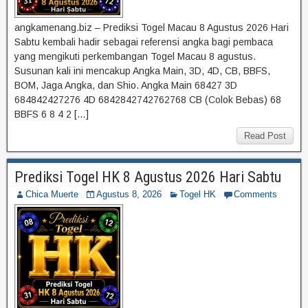
angkamenang.biz – Prediksi Togel Macau 8 Agustus 2026 Hari
Sabtu kembali hadir sebagai referensi angka bagi pembaca
yang mengikuti perkembangan Togel Macau 8 agustus.
Susunan kali ini mencakup Angka Main, 3D, 4D, CB, BBFS,
BOM, Jaga Angka, dan Shio. Angka Main 68427 3D
684842427276 4D 6842842742762768 CB (Colok Bebas) 68
BBFS 6 8 4 2 […]
Read Post
Prediksi Togel HK 8 Agustus 2026 Hari Sabtu
Chica Muerte
Agustus 8, 2026
Togel HK
Comments