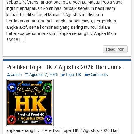
sebagai referensi angka bagi para pecinta Macau Pools yang
ingin mendapatkan kombinasi terbaik sebelum hasil resmi
keluar. Prediksi Togel Macau 7 Agustus ini disusun
berdasarkan analisa pola angka sebelumnya, pergerakan
angka aktif, serta kombinasi yang sering muncul dalam
beberapa periode terakhir.- angkamenang.biz Angka Main
73918 […]
Read Post
Prediksi Togel HK 7 Agustus 2026 Hari Jumat
admin
Agustus 7, 2026
Togel HK
Comments
angkamenang.biz – Prediksi Togel HK 7 Agustus 2026 Hari