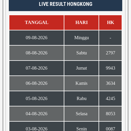
LIVE RESULT HONGKONG