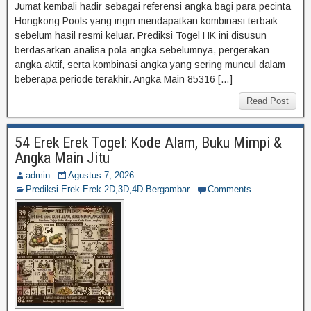
Jumat kembali hadir sebagai referensi angka bagi para pecinta
Hongkong Pools yang ingin mendapatkan kombinasi terbaik
sebelum hasil resmi keluar. Prediksi Togel HK ini disusun
berdasarkan analisa pola angka sebelumnya, pergerakan
angka aktif, serta kombinasi angka yang sering muncul dalam
beberapa periode terakhir. Angka Main 85316 […]
Read Post
54 Erek Erek Togel: Kode Alam, Buku Mimpi &
Angka Main Jitu
admin
Agustus 7, 2026
Prediksi Erek Erek 2D,3D,4D Bergambar
Comments