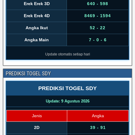
Erek Erek 3D
640 - 598
Erek Erek 4D
8469 - 1594
Angka Ikut
52 - 22
Angka Main
7 - 0 - 6
Update otomatis setiap hari
PREDIKSI TOGEL SDY
PREDIKSI TOGEL SDY
Update: 9 Agustus 2026
Jenis
Angka
2D
39 - 91