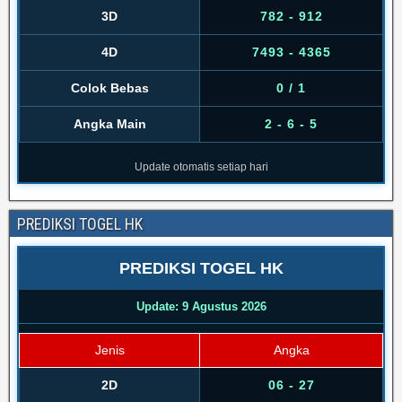
3D
782 - 912
4D
7493 - 4365
Colok Bebas
0 / 1
Angka Main
2 - 6 - 5
Update otomatis setiap hari
PREDIKSI TOGEL HK
PREDIKSI TOGEL HK
Update: 9 Agustus 2026
Jenis
Angka
2D
06 - 27