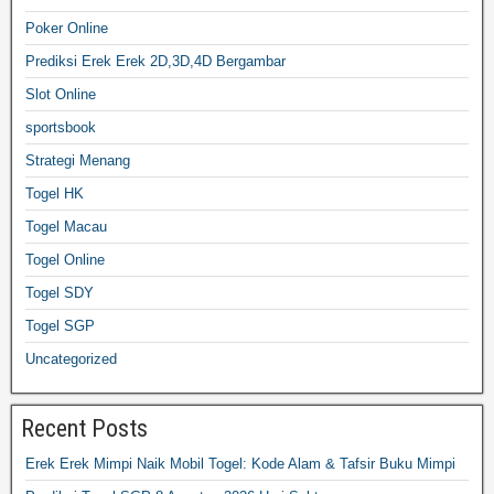
Poker Online
Prediksi Erek Erek 2D,3D,4D Bergambar
Slot Online
sportsbook
Strategi Menang
Togel HK
Togel Macau
Togel Online
Togel SDY
Togel SGP
Uncategorized
Recent Posts
Erek Erek Mimpi Naik Mobil Togel: Kode Alam & Tafsir Buku Mimpi