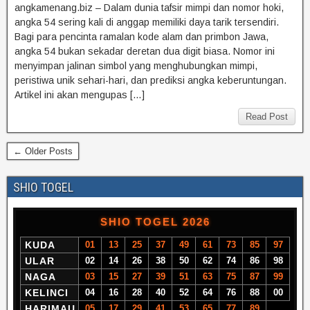
angkamenang.biz – Dalam dunia tafsir mimpi dan nomor hoki,
angka 54 sering kali di anggap memiliki daya tarik tersendiri.
Bagi para pencinta ramalan kode alam dan primbon Jawa,
angka 54 bukan sekadar deretan dua digit biasa. Nomor ini
menyimpan jalinan simbol yang menghubungkan mimpi,
peristiwa unik sehari-hari, dan prediksi angka keberuntungan.
Artikel ini akan mengupas […]
Read Post
← Older Posts
SHIO TOGEL
SHIO TOGEL 2026
KUDA
01
13
25
37
49
61
73
85
97
ULAR
02
14
26
38
50
62
74
86
98
NAGA
03
15
27
39
51
63
75
87
99
KELINCI
04
16
28
40
52
64
76
88
00
HARIMAU
05
17
29
41
53
65
77
89