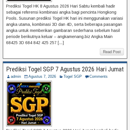
Prediksi Togel HK 8 Agustus 2026 Hari Sabtu kembali hadir
sebagai referensi kombinasi angka bagi pencinta Hongkong
Pools. Susunan prediksi Togel HK hari ini menggunakan variasi
angka utama, kombinasi 3D dan 4D, serta beberapa pasangan
angka untuk memberikan gambaran sederhana sebelum hasil
periode berikutnya keluar – angkamenang.biz Angka Main
68425 3D 684 842 425 257 […]
Read Post
Prediksi Togel SGP 7 Agustus 2026 Hari Jumat
admin
Agustus 7, 2026
Togel SGP
Comments