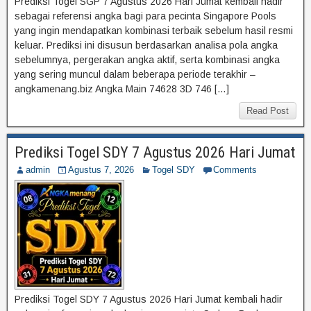
Prediksi Togel SGP 7 Agustus 2026 Hari Jumat kembali hadir
sebagai referensi angka bagi para pecinta Singapore Pools
yang ingin mendapatkan kombinasi terbaik sebelum hasil resmi
keluar. Prediksi ini disusun berdasarkan analisa pola angka
sebelumnya, pergerakan angka aktif, serta kombinasi angka
yang sering muncul dalam beberapa periode terakhir –
angkamenang.biz Angka Main 74628 3D 746 […]
Read Post
Prediksi Togel SDY 7 Agustus 2026 Hari Jumat
admin
Agustus 7, 2026
Togel SDY
Comments
Prediksi Togel SDY 7 Agustus 2026 Hari Jumat kembali hadir