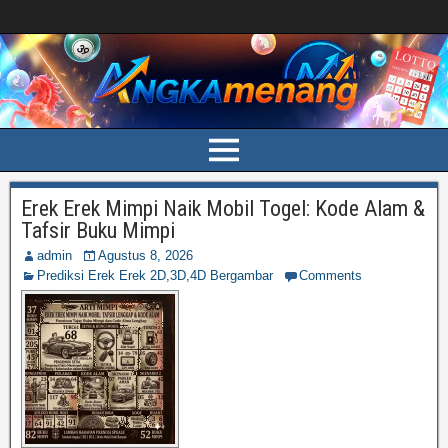
Erek Erek Mimpi Naik Mobil Togel: Kode Alam &
Tafsir Buku Mimpi
admin
Agustus 8, 2026
Prediksi Erek Erek 2D,3D,4D Bergambar
Comments