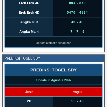
Erek Erek 3D
894 - 879
Erek Erek 4D
5470 - 4864
Angka Ikut
45 - 40
Angka Main
7 - 7 - 5
Update otomatis setiap hari
PREDIKSI TOGEL SDY
PREDIKSI TOGEL SDY
Update: 8 Agustus 2026
Jenis
Angka
2D
93 - 49