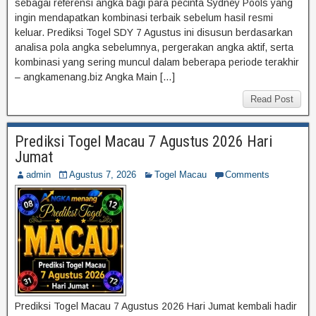
sebagai referensi angka bagi para pecinta Sydney Pools yang
ingin mendapatkan kombinasi terbaik sebelum hasil resmi
keluar. Prediksi Togel SDY 7 Agustus ini disusun berdasarkan
analisa pola angka sebelumnya, pergerakan angka aktif, serta
kombinasi yang sering muncul dalam beberapa periode terakhir
– angkamenang.biz Angka Main […]
Read Post
Prediksi Togel Macau 7 Agustus 2026 Hari
Jumat
admin
Agustus 7, 2026
Togel Macau
Comments
Prediksi Togel Macau 7 Agustus 2026 Hari Jumat kembali hadir