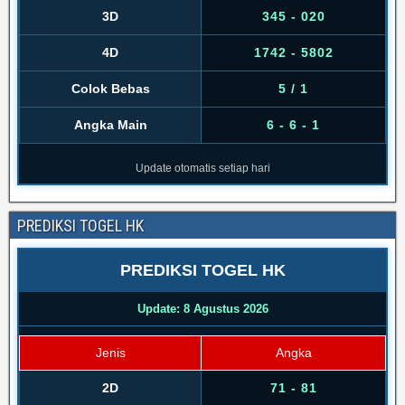
3D
345 - 020
4D
1742 - 5802
Colok Bebas
5 / 1
Angka Main
6 - 6 - 1
Update otomatis setiap hari
PREDIKSI TOGEL HK
PREDIKSI TOGEL HK
Update: 8 Agustus 2026
Jenis
Angka
2D
71 - 81