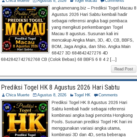
Chica Muerte
Agustus 8, 2026
Togel Macau
Comments
angkamenang.biz – Prediksi Togel Macau 8
Agustus 2026 Hari Sabtu kembali hadir
sebagai referensi angka bagi pembaca
yang mengikuti perkembangan Togel
Macau 8 agustus. Susunan kali ini
mencakup Angka Main, 3D, 4D, CB, BBFS,
BOM, Jaga Angka, dan Shio. Angka Main
68427 3D 684842427276 4D
6842842742762768 CB (Colok Bebas) 68 BBFS 6 8 4 2 […]
Read Post
Prediksi Togel HK 8 Agustus 2026 Hari Sabtu
Chica Muerte
Agustus 8, 2026
Togel HK
Comments
Prediksi Togel HK 8 Agustus 2026 Hari
Sabtu kembali hadir sebagai referensi
kombinasi angka bagi pencinta Hongkong
Pools. Susunan prediksi Togel HK hari ini
menggunakan variasi angka utama,
kombinasi 3D dan 4D, serta beberapa