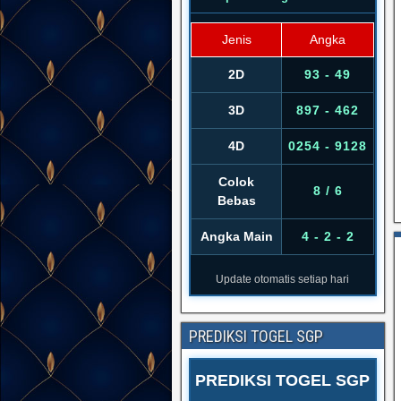
Jenis
Angka
2D
93 - 49
3D
897 - 462
4D
0254 - 9128
Colok
8 / 6
Bebas
Angka Main
4 - 2 - 2
Update otomatis setiap hari
PREDIKSI TOGEL SGP
PREDIKSI TOGEL SGP