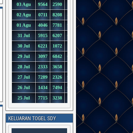
KELUARAN TOGEL SDY