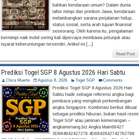
bahkan kendaraan umum? Dalam dunia
63
75
87
99
tafsir mimpi dan primbon Jawa, kendaraan
64
76
88
00
melambangkan sarana perjalanan hidup,
65
77
89
status sosial, serta arah tujuan finansial
seseorang. Oleh karena itu, pengalaman
66
78
90
bermimpi naik mobil sering kali dipercaya membawa petunjuk atau
67
79
91
isyarat keberuntungan tersendiri. Artikel ini […]
68
80
92
Read Post
69
81
93
70
82
94
Prediksi Togel SGP 8 Agustus 2026 Hari Sabtu
71
83
95
Chica Muerte
Agustus 8, 2026
Togel SGP
Comments
72
84
96
Prediksi Togel SGP 8 Agustus 2026 Hari
Sabtu hadir sebagai referensi angka bagi
pembaca yang mengikuti perkembangan
angka Singapore. Kombinasi berikut dibuat
sebagai prediksi hiburan, bukan hasil resmi
Togel SGP atau jaminan kemenangan –
angkamenang.biz Angka Main68427
3D684842427276 4D6842842742762768