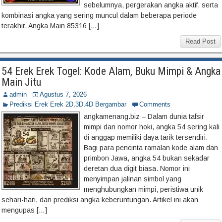
sebelumnya, pergerakan angka aktif, serta
kombinasi angka yang sering muncul dalam beberapa periode
terakhir. Angka Main 85316 […]
Read Post
54 Erek Erek Togel: Kode Alam, Buku Mimpi & Angka
Main Jitu
admin
Agustus 7, 2026
Prediksi Erek Erek 2D,3D,4D Bergambar
Comments
angkamenang.biz – Dalam dunia tafsir
mimpi dan nomor hoki, angka 54 sering kali
di anggap memiliki daya tarik tersendiri.
Bagi para pencinta ramalan kode alam dan
primbon Jawa, angka 54 bukan sekadar
deretan dua digit biasa. Nomor ini
menyimpan jalinan simbol yang
menghubungkan mimpi, peristiwa unik
sehari-hari, dan prediksi angka keberuntungan. Artikel ini akan
mengupas […]