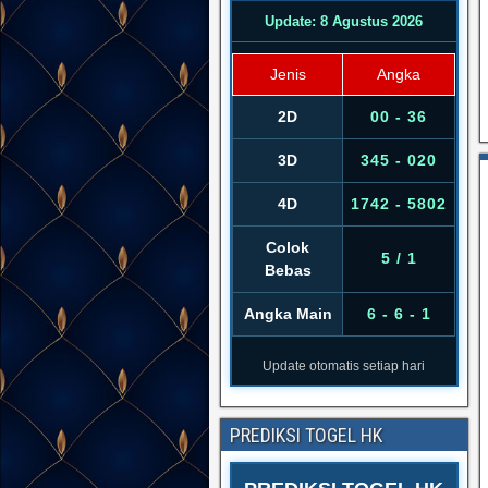
Update: 8 Agustus 2026
Jenis
Angka
2D
00 - 36
3D
345 - 020
4D
1742 - 5802
Colok
5 / 1
Bebas
Angka Main
6 - 6 - 1
Update otomatis setiap hari
PREDIKSI TOGEL HK