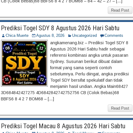
CB (Colok Bebas)68 BBFS6 8 4 2 7 BOM68 – 84 – 42 – 27 – […]
Read Post
Prediksi Togel SDY 8 Agustus 2026 Hari Sabtu
Chica Muerte
Agustus 8, 2026
Uncategorized
Comments
angkamenang.biz – Prediksi Togel SDY 8
Agustus 2026 Hari Sabtu hadir sebagai
referensi kombinasi angka untuk pasaran
Sydney. Susunan berikut dibuat dalam
format yang sama seperti contoh
sebelumnya. Perlu diingat, angka prediksi
Togel SDY bersifat spekulatif dan tidak
menjamin hasil undian. Angka Main68427
3D684842427275 4D6842842742752756 CB (Colok Bebas)68
BBFS6 8 4 2 7 BOM68 – […]
Read Post
Prediksi Togel Macau 8 Agustus 2026 Hari Sabtu