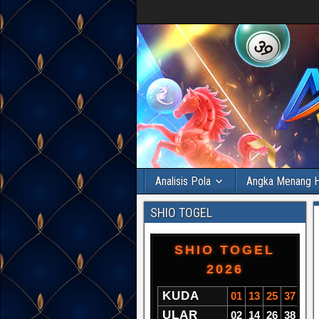
Analisis Pola
Angka Menang Ha
SHIO TOGEL
SHIO TOGEL
2026
KUDA
01
13
25
37
49
ULAR
02
14
26
38
50