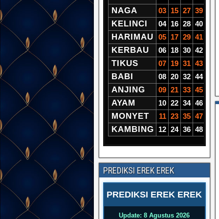
NAGA
03
15
27
39
51
KELINCI
04
16
28
40
52
HARIMAU
05
17
29
41
53
KERBAU
06
18
30
42
54
TIKUS
07
19
31
43
55
BABI
08
20
32
44
56
ANJING
09
21
33
45
57
AYAM
10
22
34
46
58
MONYET
11
23
35
47
59
KAMBING
12
24
36
48
60
PREDIKSI EREK EREK
PREDIKSI EREK EREK
Update: 8 Agustus 2026