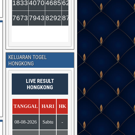
KELUARAN TOGEL
HONGKONG
LIVE RESULT
HONGKONG