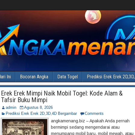
ri Ini
Bocoran Angka
Data Togel
Prediksi Erek Erek 2D,3
Erek Erek Mimpi Naik Mobil Togel: Kode Alam &
Tafsir Buku Mimpi
admin
Agustus 8, 2026
Prediksi Erek Erek 2D,3D,4D Bergambar
Comments
angkamenang.biz – Apakah Anda pernah
61
73
85
97
bermimpi sedang mengendarai atau
62
74
86
98
menumpang mobil baru, mobil mewah, atau