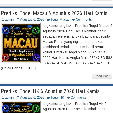
Prediksi Togel Macau 6 Agustus 2026 Hari Kamis
admin
Agustus 6, 2026
Togel Macau
Comments
angkamenang.biz – Prediksi Togel Macau 6
Agustus 2026 Hari Kamis kembali hadir
sebagai referensi angka bagi para pecinta
Macau Pools yang ingin mendapatkan
kombinasi terbaik sebelum hasil resmi
keluar. Prediksi Togel Macau 6 Agustus
2026 Hari Kamis Angka Main 58247 3D 582
824 247 475 4D 5824 8247 2475 4758 CB
(Colok Bebas) 5 8 […]
Read Post
Prediksi Togel HK 6 Agustus 2026 Hari Kamis
admin
Agustus 6, 2026
Togel HK
Comments
angkamenang.biz – Prediksi Togel HK 6
Agustus 2026 Hari Kamis kembali hadir