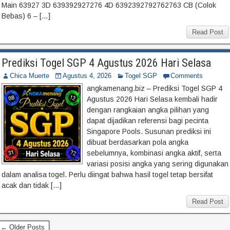
Main 63927 3D 639392927276 4D 6392392792762763 CB (Colok
Bebas) 6 – […]
Read Post
Prediksi Togel SGP 4 Agustus 2026 Hari Selasa
Chica Muerte
Agustus 4, 2026
Togel SGP
Comments
angkamenang.biz – Prediksi Togel SGP 4
Agustus 2026 Hari Selasa kembali hadir
dengan rangkaian angka pilihan yang
dapat dijadikan referensi bagi pecinta
Singapore Pools. Susunan prediksi ini
dibuat berdasarkan pola angka
sebelumnya, kombinasi angka aktif, serta
variasi posisi angka yang sering digunakan
dalam analisa togel. Perlu diingat bahwa hasil togel tetap bersifat
acak dan tidak […]
Read Post
← Older Posts