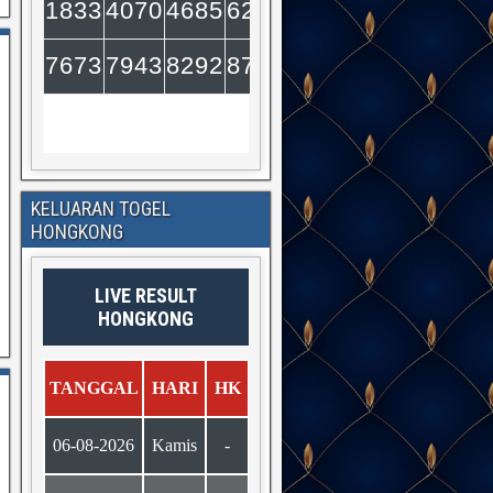
KELUARAN TOGEL
HONGKONG
LIVE RESULT
HONGKONG