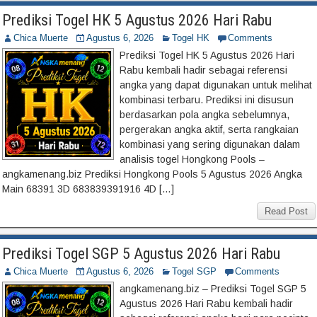
Prediksi Togel HK 5 Agustus 2026 Hari Rabu
Chica Muerte
Agustus 6, 2026
Togel HK
Comments
Prediksi Togel HK 5 Agustus 2026 Hari
Rabu kembali hadir sebagai referensi
angka yang dapat digunakan untuk melihat
kombinasi terbaru. Prediksi ini disusun
berdasarkan pola angka sebelumnya,
pergerakan angka aktif, serta rangkaian
kombinasi yang sering digunakan dalam
analisis togel Hongkong Pools –
angkamenang.biz Prediksi Hongkong Pools 5 Agustus 2026 Angka
Main 68391 3D 683839391916 4D […]
Read Post
Prediksi Togel SGP 5 Agustus 2026 Hari Rabu
Chica Muerte
Agustus 6, 2026
Togel SGP
Comments
angkamenang.biz – Prediksi Togel SGP 5
Agustus 2026 Hari Rabu kembali hadir