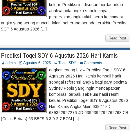
keluar. Prediksi ini disusun berdasarkan
63
75
87
99
analisa pola angka sebelumnya,
64
76
88
00
pergerakan angka aktif, serta kombinasi
65
77
89
angka yang sering muncul dalam beberapa periode terakhir. Prediksi
SGP 6 Agustus 2026 […]
66
78
90
67
79
91
Read Post
68
80
92
69
81
93
Prediksi Togel SDY 6 Agustus 2026 Hari Kamis
70
82
94
admin
Agustus 6, 2026
Togel SDY
Comments
71
83
95
angkamenang.biz – Prediksi Togel SDY 6
Agustus 2026 Hari Kamis kembali hadir
72
84
96
sebagai referensi angka bagi para pecinta
Sydney Pools yang ingin mendapatkan
kombinasi terbaik sebelum hasil resmi
keluar. Prediksi Togel SDY 6 Agustus 2026
Hari Kamis Angka Main 63927 3D
639392927276 4D 6392392792762763 CB
(Colok Bebas) 63 BBFS 6 3 9 2 7 BOM […]
Read Post