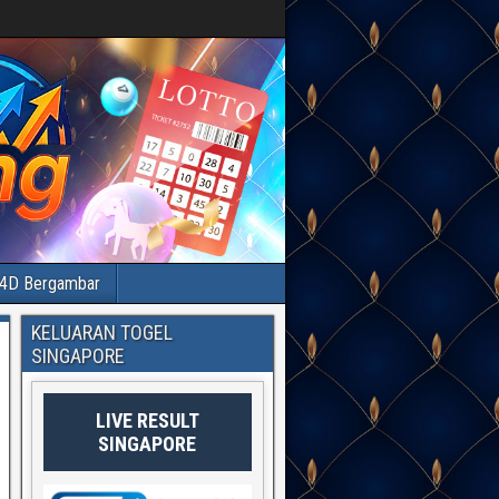
D,4D Bergambar
KELUARAN TOGEL
SINGAPORE
LIVE RESULT
SINGAPORE