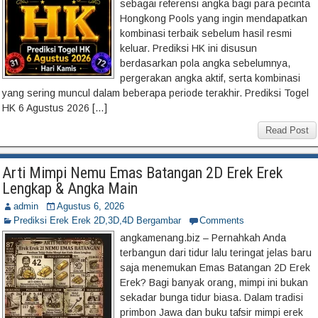
sebagai referensi angka bagi para pecinta
Hongkong Pools yang ingin mendapatkan
kombinasi terbaik sebelum hasil resmi
keluar. Prediksi HK ini disusun
berdasarkan pola angka sebelumnya,
pergerakan angka aktif, serta kombinasi
yang sering muncul dalam beberapa periode terakhir. Prediksi Togel
HK 6 Agustus 2026 […]
Read Post
Arti Mimpi Nemu Emas Batangan 2D Erek Erek
Lengkap & Angka Main
admin
Agustus 6, 2026
Prediksi Erek Erek 2D,3D,4D Bergambar
Comments
angkamenang.biz – Pernahkah Anda
terbangun dari tidur lalu teringat jelas baru
saja menemukan Emas Batangan 2D Erek
Erek? Bagi banyak orang, mimpi ini bukan
sekadar bunga tidur biasa. Dalam tradisi
primbon Jawa dan buku tafsir mimpi erek