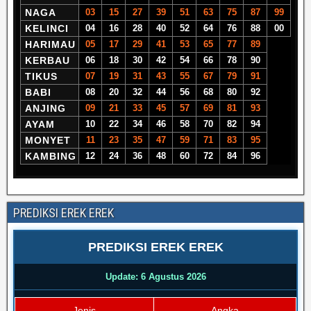
NAGA
03
15
27
39
51
63
75
87
99
KELINCI
04
16
28
40
52
64
76
88
00
HARIMAU
05
17
29
41
53
65
77
89
KERBAU
06
18
30
42
54
66
78
90
TIKUS
07
19
31
43
55
67
79
91
BABI
08
20
32
44
56
68
80
92
ANJING
09
21
33
45
57
69
81
93
AYAM
10
22
34
46
58
70
82
94
MONYET
11
23
35
47
59
71
83
95
KAMBING
12
24
36
48
60
72
84
96
PREDIKSI EREK EREK
PREDIKSI EREK EREK
Update: 6 Agustus 2026
Jenis
Angka