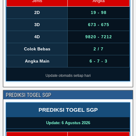
Jenis
Angka
2D
19 - 98
3D
673 - 675
4D
9820 - 7212
Colok Bebas
2 / 7
Angka Main
6 - 7 - 3
Update otomatis setiap hari
PREDIKSI TOGEL SGP
PREDIKSI TOGEL SGP
Update: 6 Agustus 2026