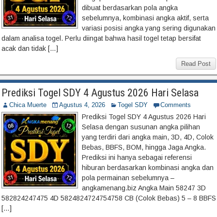
dibuat berdasarkan pola angka
63
75
87
99
sebelumnya, kombinasi angka aktif, serta
64
76
88
00
variasi posisi angka yang sering digunakan
65
77
89
dalam analisa togel. Perlu diingat bahwa hasil togel tetap bersifat
acak dan tidak […]
66
78
90
67
79
91
Read Post
68
80
92
69
81
93
Prediksi Togel SDY 4 Agustus 2026 Hari Selasa
70
82
94
Chica Muerte
Agustus 4, 2026
Togel SDY
Comments
71
83
95
Prediksi Togel SDY 4 Agustus 2026 Hari
Selasa dengan susunan angka pilihan
72
84
96
yang terdiri dari angka main, 3D, 4D, Colok
Bebas, BBFS, BOM, hingga Jaga Angka.
Prediksi ini hanya sebagai referensi
hiburan berdasarkan kombinasi angka dan
pola permainan sebelumnya –
angkamenang.biz Angka Main 58247 3D
582824247475 4D 5824824724754758 CB (Colok Bebas) 5 – 8 BBFS
[…]