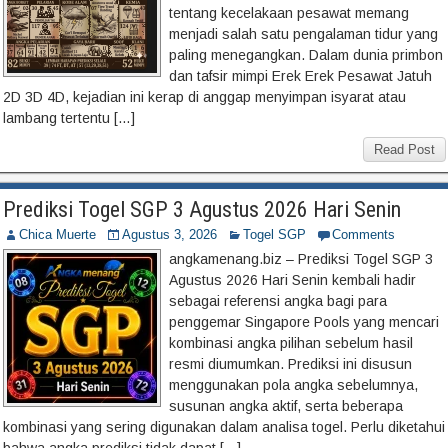
tentang kecelakaan pesawat memang
menjadi salah satu pengalaman tidur yang
paling menegangkan. Dalam dunia primbon
dan tafsir mimpi Erek Erek Pesawat Jatuh
2D 3D 4D, kejadian ini kerap di anggap menyimpan isyarat atau
lambang tertentu […]
Read Post
Prediksi Togel SGP 3 Agustus 2026 Hari Senin
Chica Muerte
Agustus 3, 2026
Togel SGP
Comments
angkamenang.biz – Prediksi Togel SGP 3
Agustus 2026 Hari Senin kembali hadir
sebagai referensi angka bagi para
penggemar Singapore Pools yang mencari
kombinasi angka pilihan sebelum hasil
resmi diumumkan. Prediksi ini disusun
menggunakan pola angka sebelumnya,
susunan angka aktif, serta beberapa
kombinasi yang sering digunakan dalam analisa togel. Perlu diketahui
bahwa angka prediksi tidak dapat […]