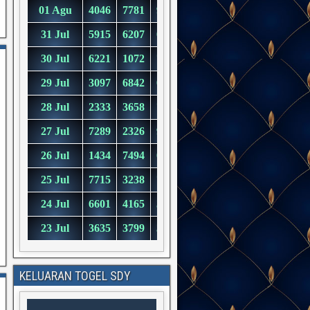
KELUARAN TOGEL SDY