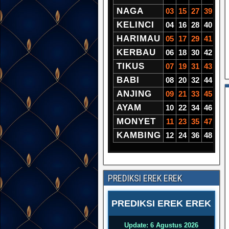
NAGA
03
15
27
39
51
KELINCI
04
16
28
40
52
HARIMAU
05
17
29
41
53
KERBAU
06
18
30
42
54
TIKUS
07
19
31
43
55
BABI
08
20
32
44
56
ANJING
09
21
33
45
57
AYAM
10
22
34
46
58
MONYET
11
23
35
47
59
KAMBING
12
24
36
48
60
PREDIKSI EREK EREK
PREDIKSI EREK EREK
Update: 6 Agustus 2026