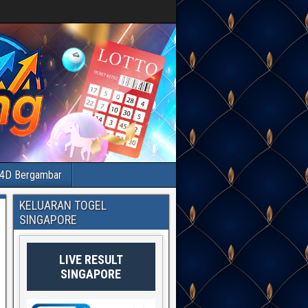
D,4D Bergambar
KELUARAN TOGEL
SINGAPORE
LIVE RESULT
SINGAPORE