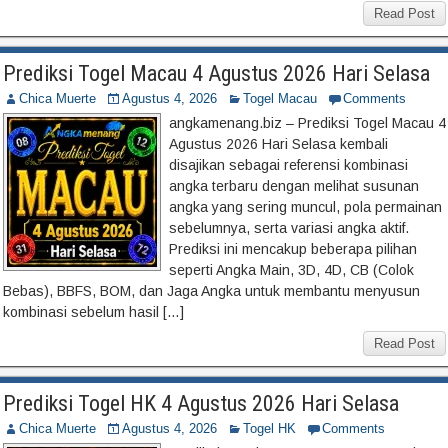
Read Post
Prediksi Togel Macau 4 Agustus 2026 Hari Selasa
Chica Muerte
Agustus 4, 2026
Togel Macau
Comments
angkamenang.biz – Prediksi Togel Macau 4
Agustus 2026 Hari Selasa kembali
disajikan sebagai referensi kombinasi
angka terbaru dengan melihat susunan
angka yang sering muncul, pola permainan
sebelumnya, serta variasi angka aktif.
Prediksi ini mencakup beberapa pilihan
seperti Angka Main, 3D, 4D, CB (Colok
Bebas), BBFS, BOM, dan Jaga Angka untuk membantu menyusun
kombinasi sebelum hasil […]
Read Post
Prediksi Togel HK 4 Agustus 2026 Hari Selasa
Chica Muerte
Agustus 4, 2026
Togel HK
Comments