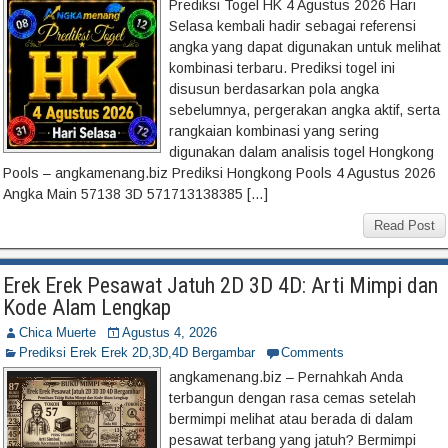
Prediksi Togel HK 4 Agustus 2026 Hari
Selasa kembali hadir sebagai referensi
angka yang dapat digunakan untuk melihat
kombinasi terbaru. Prediksi togel ini
disusun berdasarkan pola angka
sebelumnya, pergerakan angka aktif, serta
rangkaian kombinasi yang sering
digunakan dalam analisis togel Hongkong
Pools – angkamenang.biz Prediksi Hongkong Pools 4 Agustus 2026
Angka Main 57138 3D 571713138385 […]
Read Post
Erek Erek Pesawat Jatuh 2D 3D 4D: Arti Mimpi dan
Kode Alam Lengkap
Chica Muerte
Agustus 4, 2026
Prediksi Erek Erek 2D,3D,4D Bergambar
Comments
angkamenang.biz – Pernahkah Anda
terbangun dengan rasa cemas setelah
bermimpi melihat atau berada di dalam
pesawat terbang yang jatuh? Bermimpi