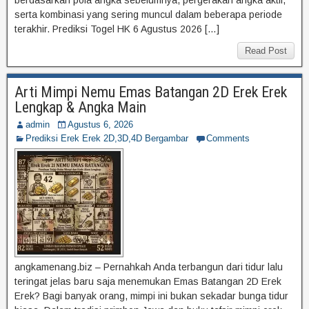
berdasarkan pola angka sebelumnya, pergerakan angka aktif,
serta kombinasi yang sering muncul dalam beberapa periode
terakhir. Prediksi Togel HK 6 Agustus 2026 […]
Read Post
Arti Mimpi Nemu Emas Batangan 2D Erek Erek
Lengkap & Angka Main
admin
Agustus 6, 2026
Prediksi Erek Erek 2D,3D,4D Bergambar
Comments
angkamenang.biz – Pernahkah Anda terbangun dari tidur lalu
teringat jelas baru saja menemukan Emas Batangan 2D Erek
Erek? Bagi banyak orang, mimpi ini bukan sekadar bunga tidur