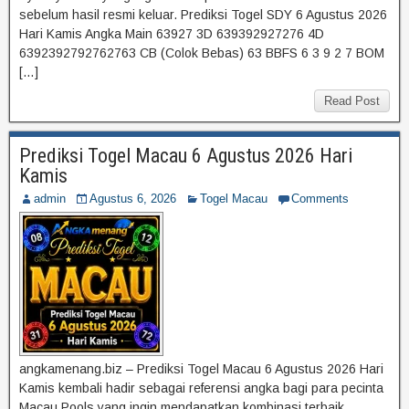
sebelum hasil resmi keluar. Prediksi Togel SDY 6 Agustus 2026
Hari Kamis Angka Main 63927 3D 639392927276 4D
6392392792762763 CB (Colok Bebas) 63 BBFS 6 3 9 2 7 BOM
[…]
Read Post
Prediksi Togel Macau 6 Agustus 2026 Hari
Kamis
admin
Agustus 6, 2026
Togel Macau
Comments
angkamenang.biz – Prediksi Togel Macau 6 Agustus 2026 Hari
Kamis kembali hadir sebagai referensi angka bagi para pecinta
Macau Pools yang ingin mendapatkan kombinasi terbaik