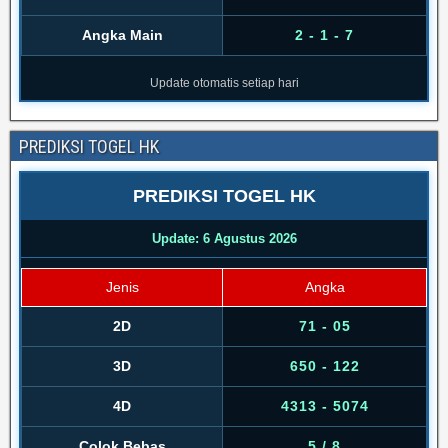
Angka Main
2 - 1 - 7
Update otomatis setiap hari
PREDIKSI TOGEL HK
PREDIKSI TOGEL HK
Update: 6 Agustus 2026
Jenis
Angka
2D
71 - 05
3D
650 - 122
4D
4313 - 5074
Colok Bebas
5 / 8