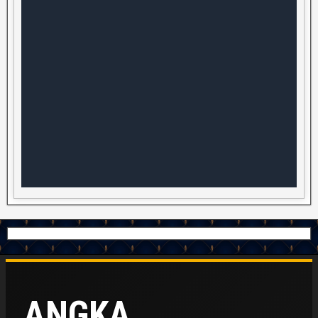
ANGKA