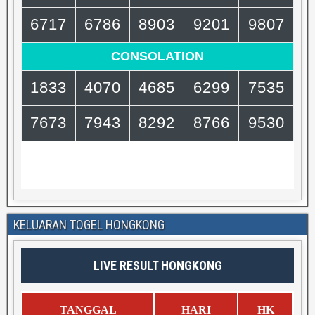
KELUARAN TOGEL HONGKONG
LIVE RESULT HONGKONG