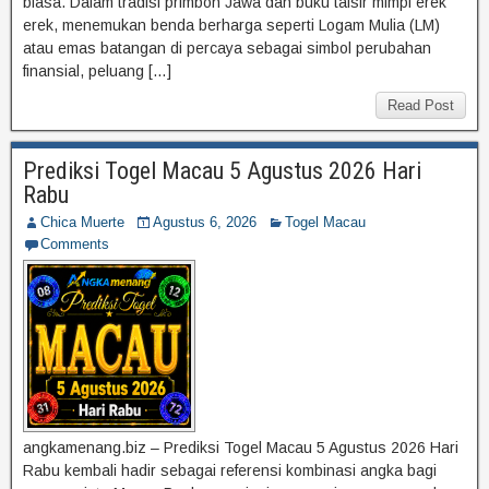
biasa. Dalam tradisi primbon Jawa dan buku tafsir mimpi erek
erek, menemukan benda berharga seperti Logam Mulia (LM)
atau emas batangan di percaya sebagai simbol perubahan
finansial, peluang […]
Read Post
Prediksi Togel Macau 5 Agustus 2026 Hari
Rabu
Chica Muerte
Agustus 6, 2026
Togel Macau
Comments
angkamenang.biz – Prediksi Togel Macau 5 Agustus 2026 Hari
Rabu kembali hadir sebagai referensi kombinasi angka bagi