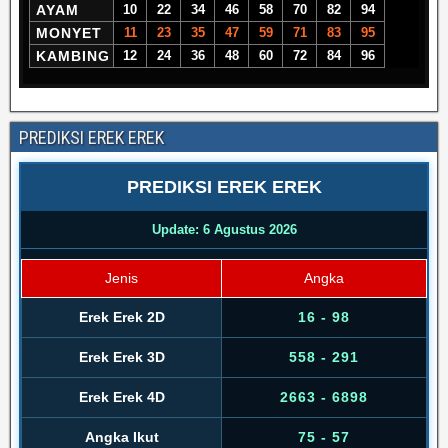
AYAM
10
22
34
46
58
70
82
94
MONYET
11
23
35
47
59
71
83
95
KAMBING
12
24
36
48
60
72
84
96
PREDIKSI EREK EREK
PREDIKSI EREK EREK
Update: 6 Agustus 2026
Jenis
Angka
Erek Erek 2D
16 - 98
Erek Erek 3D
558 - 291
Erek Erek 4D
2663 - 6898
Angka Ikut
75 - 57