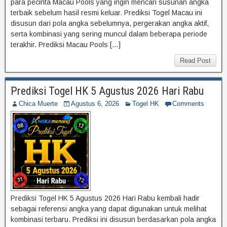
para pecinta Macau Pools yang ingin mencari susunan angka
terbaik sebelum hasil resmi keluar. Prediksi Togel Macau ini
disusun dari pola angka sebelumnya, pergerakan angka aktif,
serta kombinasi yang sering muncul dalam beberapa periode
terakhir. Prediksi Macau Pools […]
Read Post
Prediksi Togel HK 5 Agustus 2026 Hari Rabu
Chica Muerte
Agustus 6, 2026
Togel HK
Comments
Prediksi Togel HK 5 Agustus 2026 Hari Rabu kembali hadir
sebagai referensi angka yang dapat digunakan untuk melihat
kombinasi terbaru. Prediksi ini disusun berdasarkan pola angka