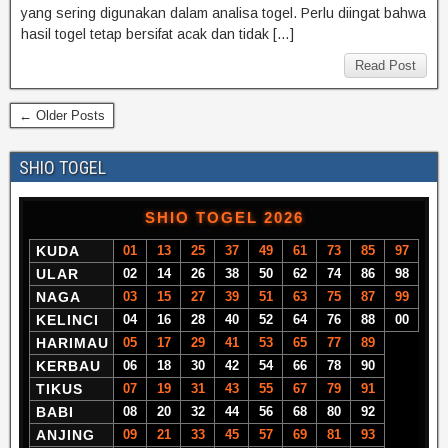
yang sering digunakan dalam analisa togel. Perlu diingat bahwa
hasil togel tetap bersifat acak dan tidak […]
Read Post
← Older Posts
SHIO TOGEL
SHIO TOGEL 2026
KUDA
01
13
25
37
49
61
73
85
97
ULAR
02
14
26
38
50
62
74
86
98
NAGA
03
15
27
39
51
63
75
87
99
KELINCI
04
16
28
40
52
64
76
88
00
HARIMAU
05
17
29
41
53
65
77
89
KERBAU
06
18
30
42
54
66
78
90
TIKUS
07
19
31
43
55
67
79
91
BABI
08
20
32
44
56
68
80
92
ANJING
09
21
33
45
57
69
81
93