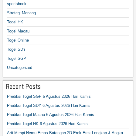
sportsbook
Strategi Menang
Togel HK
Togel Macau
Togel Online
Togel SDY
Togel SGP
Uncategorized
Recent Posts
Prediksi Togel SGP 6 Agustus 2026 Hari Kamis
Prediksi Togel SDY 6 Agustus 2026 Hari Kamis
Prediksi Togel Macau 6 Agustus 2026 Hari Kamis
Prediksi Togel HK 6 Agustus 2026 Hari Kamis
Arti Mimpi Nemu Emas Batangan 2D Erek Erek Lengkap & Angka