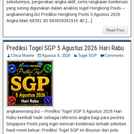
sebelumnya, pergerakan angka aktif, serta rangkaian kombinasi
yang sering digunakan dalam analisis togel Hongkong Pools –
angkamenang.biz Prediksi Hongkong Pools 5 Agustus 2026
Angka Main 68391 3D 683839391916 4D […]
Read Post
Prediksi Togel SGP 5 Agustus 2026 Hari Rabu
Chica Muerte
Agustus 6, 2026
Togel SGP
Comments
angkamenang.biz – Prediksi Togel SGP 5 Agustus 2026 Hari
Rabu kembali hadir sebagai referensi angka bagi para pecinta
Singapore Pools yang ingin mencari kombinasi terbaik sebelum
hasil resmi keluar. Prediksi Togel SGP ini disusun dari pola