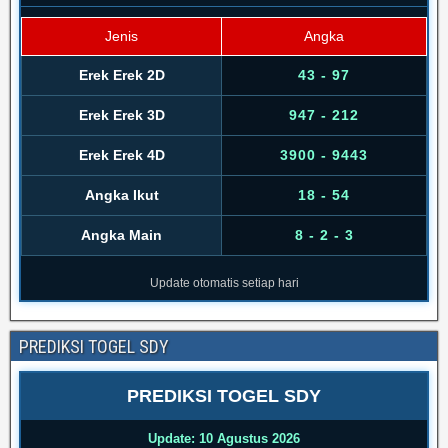
Jenis
Angka
Erek Erek 2D
43 - 97
Erek Erek 3D
947 - 212
Erek Erek 4D
3900 - 9443
Angka Ikut
18 - 54
Angka Main
8 - 2 - 3
Update otomatis setiap hari
PREDIKSI TOGEL SDY
PREDIKSI TOGEL SDY
Update: 10 Agustus 2026