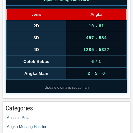
Jenis
Angka
2D
19 - 81
3D
457 - 584
4D
1285 - 5327
Colok Bebas
6 / 1
Angka Main
2 - 5 - 0
Update otomatis setiap hari
Categories
Analisis Pola
Angka Menang Hari Ini