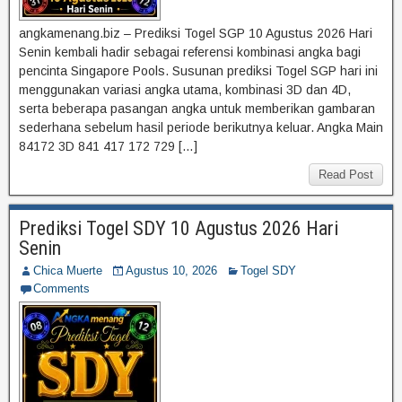
angkamenang.biz – Prediksi Togel SGP 10 Agustus 2026 Hari
Senin kembali hadir sebagai referensi kombinasi angka bagi
pencinta Singapore Pools. Susunan prediksi Togel SGP hari ini
menggunakan variasi angka utama, kombinasi 3D dan 4D,
serta beberapa pasangan angka untuk memberikan gambaran
sederhana sebelum hasil periode berikutnya keluar. Angka Main
84172 3D 841 417 172 729 […]
Read Post
Prediksi Togel SDY 10 Agustus 2026 Hari
Senin
Chica Muerte
Agustus 10, 2026
Togel SDY
Comments