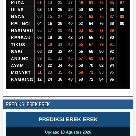
KUDA
01
13
25
37
49
61
73
85
97
ULAR
02
14
26
38
50
62
74
86
98
NAGA
03
15
27
39
51
63
75
87
99
KELINCI
04
16
28
40
52
64
76
88
00
HARIMAU
05
17
29
41
53
65
77
89
KERBAU
06
18
30
42
54
66
78
90
TIKUS
07
19
31
43
55
67
79
91
BABI
08
20
32
44
56
68
80
92
ANJING
09
21
33
45
57
69
81
93
AYAM
10
22
34
46
58
70
82
94
MONYET
11
23
35
47
59
71
83
95
KAMBING
12
24
36
48
60
72
84
96
PREDIKSI EREK EREK
PREDIKSI EREK EREK
Update: 10 Agustus 2026