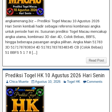
angkamenang.biz – Prediksi Togel Macau 10 Agustus 2026
Hari Senin kembali hadir sebagai referensi kombinasi angka
untuk periode hari ini. Susunan prediksi Togel Macau mencakup
angka utama, kombinasi 3D dan 4D, Colok Bebas, BBFS,
hingga beberapa pasangan angka pilihan. Angka Main 51783
3D 517178783834 4D 5178178378348345 CB (Colok Bebas)
51 BBFS 5 1 7 8 […]
Read Post
Prediksi Togel HK 10 Agustus 2026 Hari Senin
Chica Muerte
Agustus 10, 2026
Togel HK
Comments