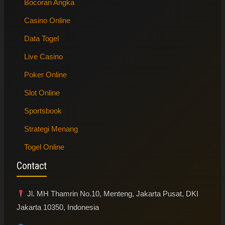
Bocoran Angka
Casino Online
Data Togel
Live Casino
Poker Online
Slot Online
Sportsbook
Strategi Menang
Togel Online
Contact
Jl. MH Thamrin No.10, Menteng, Jakarta Pusat, DKI
Jakarta 10350, Indonesia