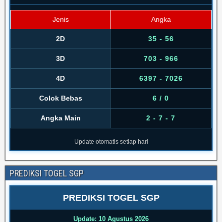
Jenis
Angka
2D
35 - 56
3D
703 - 966
4D
6397 - 7026
Colok Bebas
6 / 0
Angka Main
2 - 7 - 7
Update otomatis setiap hari
PREDIKSI TOGEL SGP
PREDIKSI TOGEL SGP
Update: 10 Agustus 2026