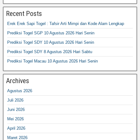
Recent Posts
Erek Erek Sapi Togel : Tafsir Arti Mimpi dan Kode Alam Lengkap
Prediksi Togel SGP 10 Agustus 2026 Hari Senin
Prediksi Togel SDY 10 Agustus 2026 Hari Senin
Prediksi Togel SDY 8 Agustus 2026 Hari Sabtu
Prediksi Togel Macau 10 Agustus 2026 Hari Senin
Archives
Agustus 2026
Juli 2026
Juni 2026
Mei 2026
April 2026
Maret 2026