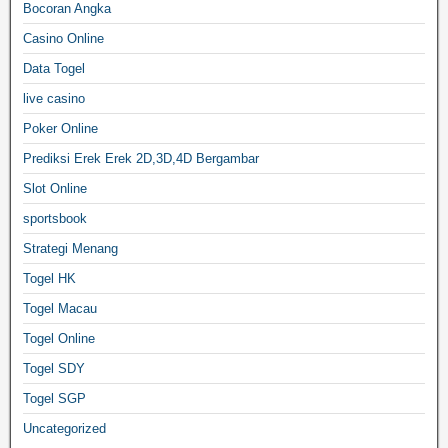
Bocoran Angka
Casino Online
Data Togel
live casino
Poker Online
Prediksi Erek Erek 2D,3D,4D Bergambar
Slot Online
sportsbook
Strategi Menang
Togel HK
Togel Macau
Togel Online
Togel SDY
Togel SGP
Uncategorized