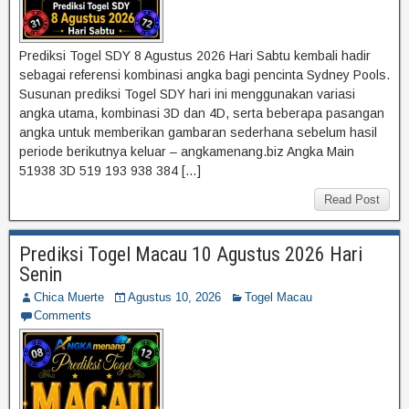
Prediksi Togel SDY 8 Agustus 2026 Hari Sabtu kembali hadir
sebagai referensi kombinasi angka bagi pencinta Sydney Pools.
Susunan prediksi Togel SDY hari ini menggunakan variasi
angka utama, kombinasi 3D dan 4D, serta beberapa pasangan
angka untuk memberikan gambaran sederhana sebelum hasil
periode berikutnya keluar – angkamenang.biz Angka Main
51938 3D 519 193 938 384 […]
Read Post
Prediksi Togel Macau 10 Agustus 2026 Hari
Senin
Chica Muerte
Agustus 10, 2026
Togel Macau
Comments