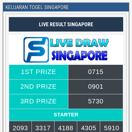
KELUARAN TOGEL SINGAPORE
LIVE RESULT SINGAPORE