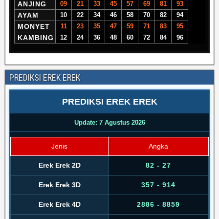
ANJING
09
21
33
45
57
69
81
93
AYAM
10
22
34
46
58
70
82
94
MONYET
11
23
35
47
59
71
83
95
KAMBING
12
24
36
48
60
72
84
96
PREDIKSI EREK EREK
PREDIKSI EREK EREK
Update: 7 Agustus 2026
Jenis
Angka
Erek Erek 2D
82 - 27
Erek Erek 3D
357 - 914
Erek Erek 4D
2886 - 8859