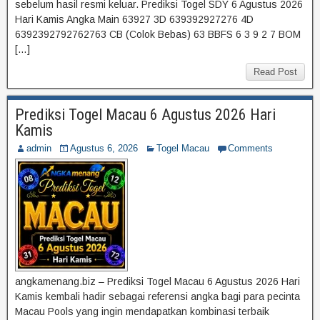
sebelum hasil resmi keluar. Prediksi Togel SDY 6 Agustus 2026
Hari Kamis Angka Main 63927 3D 639392927276 4D
6392392792762763 CB (Colok Bebas) 63 BBFS 6 3 9 2 7 BOM
[…]
Read Post
Prediksi Togel Macau 6 Agustus 2026 Hari
Kamis
admin
Agustus 6, 2026
Togel Macau
Comments
angkamenang.biz – Prediksi Togel Macau 6 Agustus 2026 Hari
Kamis kembali hadir sebagai referensi angka bagi para pecinta
Macau Pools yang ingin mendapatkan kombinasi terbaik