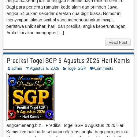
angka 54 sering kali di anggap memiliki daya tarik tersendiri.
Bagi para pencinta ramalan kode alam dan primbon Jawa,
angka 54 bukan sekadar deretan dua digit biasa. Nomor ini
menyimpan jalinan simbol yang menghubungkan mimpi,
peristiwa unik sehari-hari, dan prediksi angka keberuntungan.
Artikel ini akan mengupas […]
Read Post
Prediksi Togel SGP 6 Agustus 2026 Hari Kamis
admin
Agustus 6, 2026
Togel SGP
Comments
angkamenang.biz – Prediksi Togel SGP 6 Agustus 2026 Hari
Kamis kembali hadir sebagai referensi angka bagi para pecinta