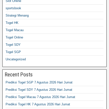
Slot Online
sportsbook
Strategi Menang
Togel HK
Togel Macau
Togel Online
Togel SDY
Togel SGP
Uncategorized
Recent Posts
Prediksi Togel SGP 7 Agustus 2026 Hari Jumat
Prediksi Togel SDY 7 Agustus 2026 Hari Jumat
Prediksi Togel Macau 7 Agustus 2026 Hari Jumat
Prediksi Togel HK 7 Agustus 2026 Hari Jumat