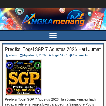
Prediksi Togel SGP 7 Agustus 2026 Hari Jumat
admin
Agustus 7, 2026
Togel SGP
Comments
Prediksi Togel SGP 7 Agustus 2026 Hari Jumat kembali hadir
sebagai referensi angka bagi para pecinta Singapore Pools