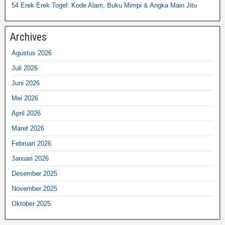
54 Erek Erek Togel: Kode Alam, Buku Mimpi & Angka Main Jitu
Archives
Agustus 2026
Juli 2026
Juni 2026
Mei 2026
April 2026
Maret 2026
Februari 2026
Januari 2026
Desember 2025
November 2025
Oktober 2025