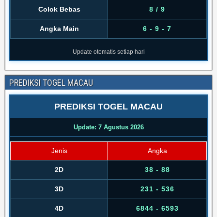
Colok Bebas
8 / 9
Angka Main
6 - 9 - 7
Update otomatis setiap hari
PREDIKSI TOGEL MACAU
PREDIKSI TOGEL MACAU
Update: 7 Agustus 2026
Jenis
Angka
2D
38 - 88
3D
231 - 536
4D
6844 - 6593