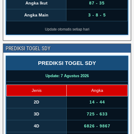
Angka Ikut
87 - 35
Angka Main
3 - 8 - 5
Update otomatis setiap hari
PREDIKSI TOGEL SDY
PREDIKSI TOGEL SDY
Update: 7 Agustus 2026
Jenis
Angka
2D
14 - 44
3D
725 - 633
4D
6826 - 9867