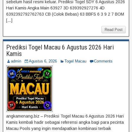
sebelum hasil resmi keluar. Prediksi Togel SDY 6 Agustus 2026
Hari Kamis Angka Main 63927 3D 639392927276 4D
6392392792762763 CB (Colok Bebas) 63 BBFS 6 3 9 2 7 BOM
[…]
Read Post
Prediksi Togel Macau 6 Agustus 2026 Hari
Kamis
admin
Agustus 6, 2026
Togel Macau
Comments
angkamenang.biz – Prediksi Togel Macau 6 Agustus 2026 Hari
Kamis kembali hadir sebagai referensi angka bagi para pecinta
Macau Pools yang ingin mendapatkan kombinasi terbaik