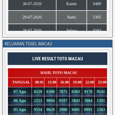
KELUARAN TOGEL MACAU
LIVE RESULT TOTO MACAU