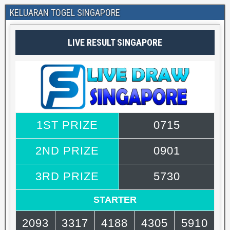
KELUARAN TOGEL SINGAPORE
LIVE RESULT SINGAPORE