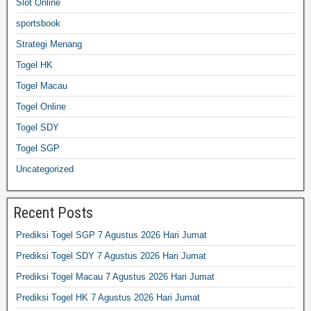
Slot Online
sportsbook
Strategi Menang
Togel HK
Togel Macau
Togel Online
Togel SDY
Togel SGP
Uncategorized
Recent Posts
Prediksi Togel SGP 7 Agustus 2026 Hari Jumat
Prediksi Togel SDY 7 Agustus 2026 Hari Jumat
Prediksi Togel Macau 7 Agustus 2026 Hari Jumat
Prediksi Togel HK 7 Agustus 2026 Hari Jumat