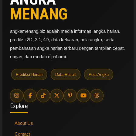
MENANG
angkamenang.biz adalah media informasi angka harian,
prediksi 2D, 3D, 4D, data keluaran, pola angka, serta
pembahasan angka harian terbaru dengan tampilan cepat,
ringan, dan mudah dipahami.
Prediksi Harian
Data Result
Pola Angka
Explore
About Us
Contact