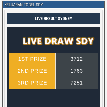
KELUARAN TOGEL SDY
LIVE RESULT SYDNEY