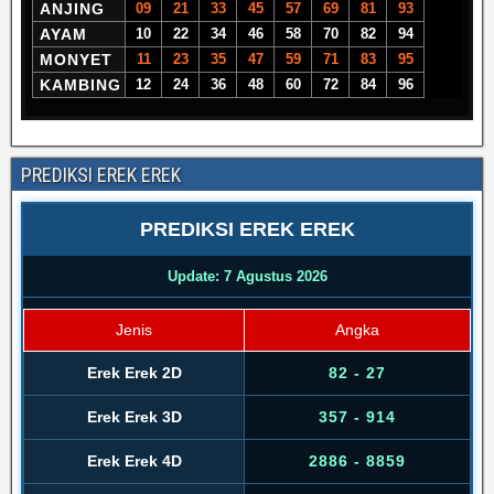
ANJING
09
21
33
45
57
69
81
93
AYAM
10
22
34
46
58
70
82
94
MONYET
11
23
35
47
59
71
83
95
KAMBING
12
24
36
48
60
72
84
96
PREDIKSI EREK EREK
PREDIKSI EREK EREK
Update: 7 Agustus 2026
Jenis
Angka
Erek Erek 2D
82 - 27
Erek Erek 3D
357 - 914
Erek Erek 4D
2886 - 8859