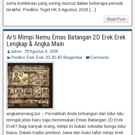
serta kombinasi yang sering muncul dalam beberapa periode
terakhir. Prediksi Togel HK 6 Agustus 2026 […]
Read Post
Arti Mimpi Nemu Emas Batangan 2D Erek Erek
Lengkap & Angka Main
admin
Agustus 6, 2026
Prediksi Erek Erek 2D,3D,4D Bergambar
Comments
angkamenang.biz – Pernahkah Anda terbangun dari tidur lalu
teringat jelas baru saja menemukan Emas Batangan 2D Erek
Erek? Bagi banyak orang, mimpi ini bukan sekadar bunga tidur
biasa. Dalam tradisi primbon Jawa dan buku tafsir mimpi erek