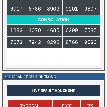
KELUARAN TOGEL HONGKONG
LIVE RESULT HONGKONG