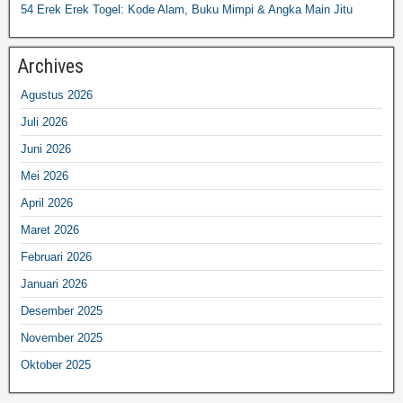
54 Erek Erek Togel: Kode Alam, Buku Mimpi & Angka Main Jitu
Archives
Agustus 2026
Juli 2026
Juni 2026
Mei 2026
April 2026
Maret 2026
Februari 2026
Januari 2026
Desember 2025
November 2025
Oktober 2025