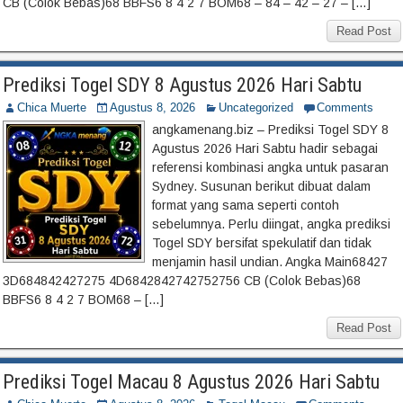
CB (Colok Bebas)68 BBFS6 8 4 2 7 BOM68 – 84 – 42 – 27 – […]
Read Post
Prediksi Togel SDY 8 Agustus 2026 Hari Sabtu
Chica Muerte
Agustus 8, 2026
Uncategorized
Comments
angkamenang.biz – Prediksi Togel SDY 8
Agustus 2026 Hari Sabtu hadir sebagai
referensi kombinasi angka untuk pasaran
Sydney. Susunan berikut dibuat dalam
format yang sama seperti contoh
sebelumnya. Perlu diingat, angka prediksi
Togel SDY bersifat spekulatif dan tidak
menjamin hasil undian. Angka Main68427
3D684842427275 4D6842842742752756 CB (Colok Bebas)68
BBFS6 8 4 2 7 BOM68 – […]
Read Post
Prediksi Togel Macau 8 Agustus 2026 Hari Sabtu