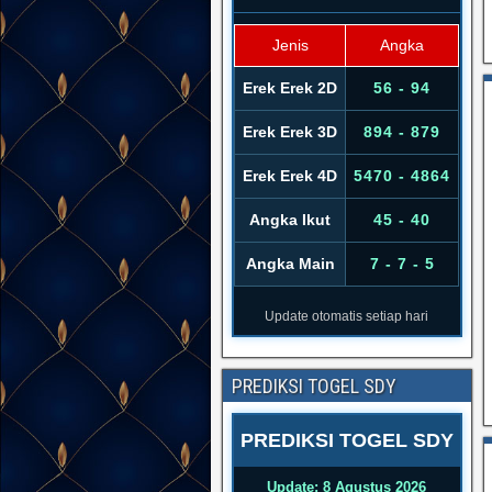
Jenis
Angka
Erek Erek 2D
56 - 94
Erek Erek 3D
894 - 879
Erek Erek 4D
5470 - 4864
Angka Ikut
45 - 40
Angka Main
7 - 7 - 5
Update otomatis setiap hari
PREDIKSI TOGEL SDY
PREDIKSI TOGEL SDY
Update: 8 Agustus 2026