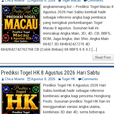
Chica Muerte
Agustus 8, 2026
Togel Macau
Comments
angkamenang.biz – Prediksi Togel Macau 8
Agustus 2026 Hari Sabtu kembali hadir
sebagai referensi angka bagi pembaca
yang mengikuti perkembangan Togel
Macau 8 agustus. Susunan kali ini
mencakup Angka Main, 3D, 4D, CB, BBFS,
BOM, Jaga Angka, dan Shio. Angka Main
68427 3D 684842427276 4D
6842842742762768 CB (Colok Bebas) 68 BBFS 6 8 4 2 […]
Read Post
Prediksi Togel HK 8 Agustus 2026 Hari Sabtu
Chica Muerte
Agustus 8, 2026
Togel HK
Comments
Prediksi Togel HK 8 Agustus 2026 Hari
Sabtu kembali hadir sebagai referensi
kombinasi angka bagi pencinta Hongkong
Pools. Susunan prediksi Togel HK hari ini
menggunakan variasi angka utama,
kombinasi 3D dan 4D, serta beberapa