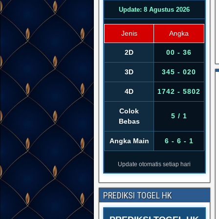
Update: 8 Agustus 2026
Jenis
Angka
2D
00 - 36
3D
345 - 020
4D
1742 - 5802
Colok
5 / 1
Bebas
Angka Main
6 - 6 - 1
Update otomatis setiap hari
PREDIKSI TOGEL HK