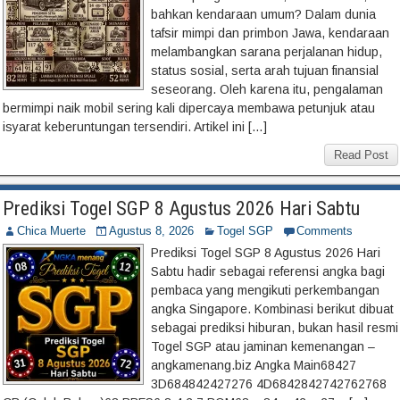
bahkan kendaraan umum? Dalam dunia
63
75
87
99
tafsir mimpi dan primbon Jawa, kendaraan
64
76
88
00
melambangkan sarana perjalanan hidup,
65
77
89
status sosial, serta arah tujuan finansial
seseorang. Oleh karena itu, pengalaman
66
78
90
bermimpi naik mobil sering kali dipercaya membawa petunjuk atau
67
79
91
isyarat keberuntungan tersendiri. Artikel ini […]
68
80
92
Read Post
69
81
93
70
82
94
Prediksi Togel SGP 8 Agustus 2026 Hari Sabtu
71
83
95
Chica Muerte
Agustus 8, 2026
Togel SGP
Comments
72
84
96
Prediksi Togel SGP 8 Agustus 2026 Hari
Sabtu hadir sebagai referensi angka bagi
pembaca yang mengikuti perkembangan
angka Singapore. Kombinasi berikut dibuat
sebagai prediksi hiburan, bukan hasil resmi
Togel SGP atau jaminan kemenangan –
angkamenang.biz Angka Main68427
3D684842427276 4D6842842742762768