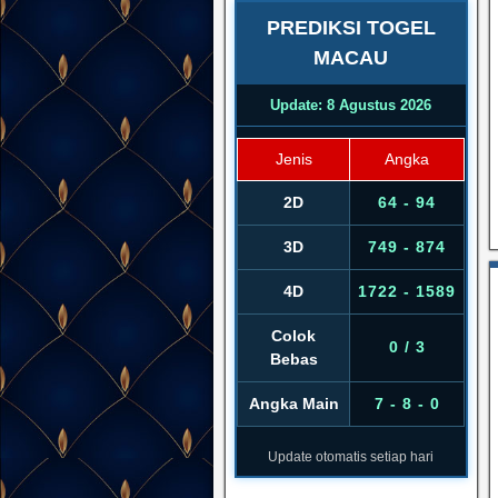
PREDIKSI TOGEL
MACAU
Update: 8 Agustus 2026
Jenis
Angka
2D
64 - 94
3D
749 - 874
4D
1722 - 1589
Colok
0 / 3
Bebas
Angka Main
7 - 8 - 0
Update otomatis setiap hari