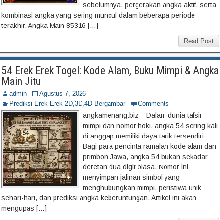
sebelumnya, pergerakan angka aktif, serta
kombinasi angka yang sering muncul dalam beberapa periode
terakhir. Angka Main 85316 […]
Read Post
54 Erek Erek Togel: Kode Alam, Buku Mimpi & Angka
Main Jitu
admin
Agustus 7, 2026
Prediksi Erek Erek 2D,3D,4D Bergambar
Comments
angkamenang.biz – Dalam dunia tafsir
mimpi dan nomor hoki, angka 54 sering kali
di anggap memiliki daya tarik tersendiri.
Bagi para pencinta ramalan kode alam dan
primbon Jawa, angka 54 bukan sekadar
deretan dua digit biasa. Nomor ini
menyimpan jalinan simbol yang
menghubungkan mimpi, peristiwa unik
sehari-hari, dan prediksi angka keberuntungan. Artikel ini akan
mengupas […]