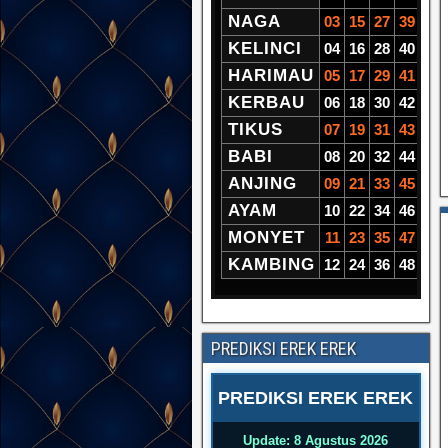
NAGA
03
15
27
39
51
KELINCI
04
16
28
40
52
HARIMAU
05
17
29
41
53
KERBAU
06
18
30
42
54
TIKUS
07
19
31
43
55
BABI
08
20
32
44
56
ANJING
09
21
33
45
57
AYAM
10
22
34
46
58
MONYET
11
23
35
47
59
KAMBING
12
24
36
48
60
PREDIKSI EREK EREK
PREDIKSI EREK EREK
Update: 8 Agustus 2026