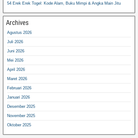
54 Erek Erek Togel: Kode Alam, Buku Mimpi & Angka Main Jitu
Archives
Agustus 2026
Juli 2026
Juni 2026
Mei 2026
April 2026
Maret 2026
Februari 2026
Januari 2026
Desember 2025
November 2025
Oktober 2025