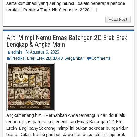
serta kombinasi yang sering muncul dalam beberapa periode
terakhir. Prediksi Togel HK 6 Agustus 2026 […]
Read Post
Arti Mimpi Nemu Emas Batangan 2D Erek Erek
Lengkap & Angka Main
admin
Agustus 6, 2026
Prediksi Erek Erek 2D,3D,4D Bergambar
Comments
angkamenang.biz – Pernahkah Anda terbangun dari tidur lalu
teringat jelas baru saja menemukan Emas Batangan 2D Erek
Erek? Bagi banyak orang, mimpi ini bukan sekadar bunga tidur
biasa. Dalam tradisi primbon Jawa dan buku tafsir mimpi erek