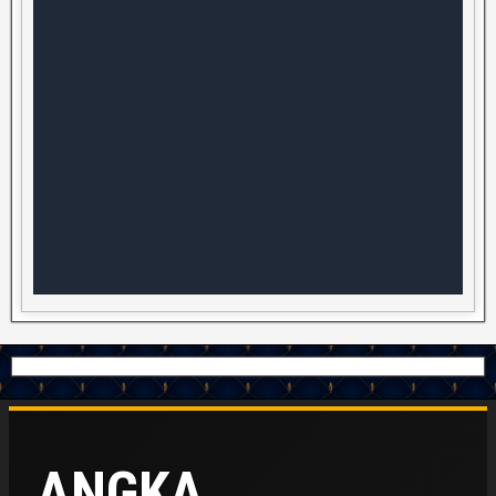
ANGKA