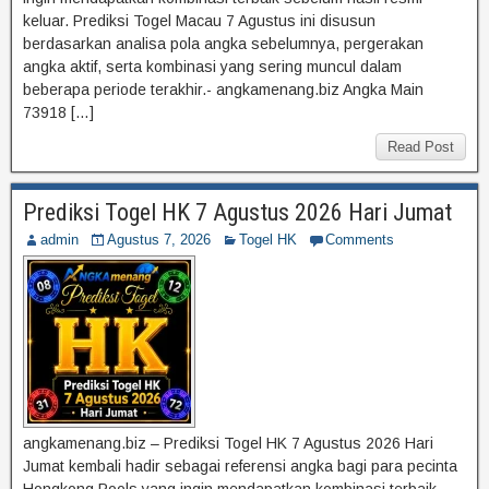
keluar. Prediksi Togel Macau 7 Agustus ini disusun
berdasarkan analisa pola angka sebelumnya, pergerakan
angka aktif, serta kombinasi yang sering muncul dalam
beberapa periode terakhir.- angkamenang.biz Angka Main
73918 […]
Read Post
Prediksi Togel HK 7 Agustus 2026 Hari Jumat
admin
Agustus 7, 2026
Togel HK
Comments
angkamenang.biz – Prediksi Togel HK 7 Agustus 2026 Hari
Jumat kembali hadir sebagai referensi angka bagi para pecinta