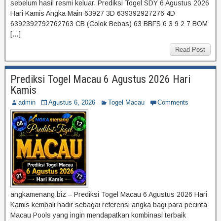
sebelum hasil resmi keluar. Prediksi Togel SDY 6 Agustus 2026
Hari Kamis Angka Main 63927 3D 639392927276 4D
6392392792762763 CB (Colok Bebas) 63 BBFS 6 3 9 2 7 BOM
[…]
Read Post
Prediksi Togel Macau 6 Agustus 2026 Hari
Kamis
admin
Agustus 6, 2026
Togel Macau
Comments
angkamenang.biz – Prediksi Togel Macau 6 Agustus 2026 Hari
Kamis kembali hadir sebagai referensi angka bagi para pecinta
Macau Pools yang ingin mendapatkan kombinasi terbaik