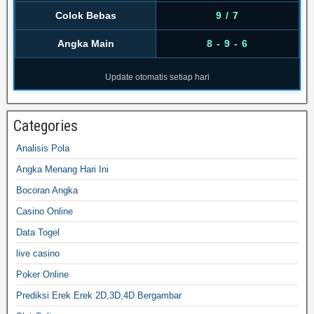
Colok Bebas
9 / 7
Angka Main
8 - 9 - 6
Update otomatis setiap hari
Categories
Analisis Pola
Angka Menang Hari Ini
Bocoran Angka
Casino Online
Data Togel
live casino
Poker Online
Prediksi Erek Erek 2D,3D,4D Bergambar