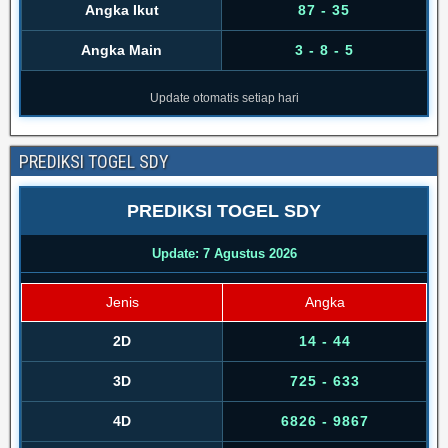
Angka Ikut
87 - 35
Angka Main
3 - 8 - 5
Update otomatis setiap hari
PREDIKSI TOGEL SDY
PREDIKSI TOGEL SDY
Update: 7 Agustus 2026
Jenis
Angka
2D
14 - 44
3D
725 - 633
4D
6826 - 9867