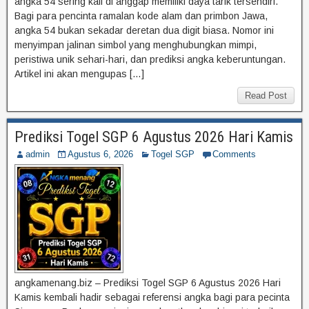
angka 54 sering kali di anggap memiliki daya tarik tersendiri.
Bagi para pencinta ramalan kode alam dan primbon Jawa,
angka 54 bukan sekadar deretan dua digit biasa. Nomor ini
menyimpan jalinan simbol yang menghubungkan mimpi,
peristiwa unik sehari-hari, dan prediksi angka keberuntungan.
Artikel ini akan mengupas […]
Read Post
Prediksi Togel SGP 6 Agustus 2026 Hari Kamis
admin
Agustus 6, 2026
Togel SGP
Comments
angkamenang.biz – Prediksi Togel SGP 6 Agustus 2026 Hari
Kamis kembali hadir sebagai referensi angka bagi para pecinta