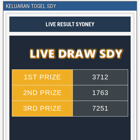
KELUARAN TOGEL SDY
LIVE RESULT SYDNEY