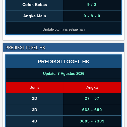
Colok Bebas
9 / 3
Angka Main
0 - 8 - 0
Update otomatis setiap hari
PREDIKSI TOGEL HK
PREDIKSI TOGEL HK
Update: 7 Agustus 2026
Jenis
Angka
2D
27 - 57
3D
663 - 690
4D
9883 - 7305