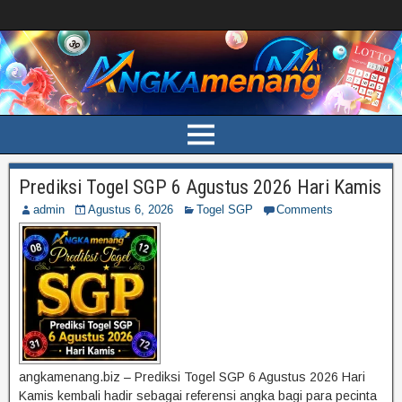
Prediksi Togel SGP 6 Agustus 2026 Hari Kamis
admin
Agustus 6, 2026
Togel SGP
Comments
angkamenang.biz – Prediksi Togel SGP 6 Agustus 2026 Hari
Kamis kembali hadir sebagai referensi angka bagi para pecinta