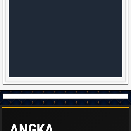
ANGKA