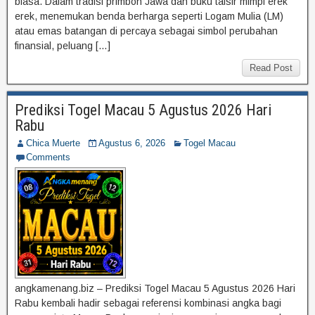
biasa. Dalam tradisi primbon Jawa dan buku tafsir mimpi erek
erek, menemukan benda berharga seperti Logam Mulia (LM)
atau emas batangan di percaya sebagai simbol perubahan
finansial, peluang […]
Read Post
Prediksi Togel Macau 5 Agustus 2026 Hari
Rabu
Chica Muerte
Agustus 6, 2026
Togel Macau
Comments
angkamenang.biz – Prediksi Togel Macau 5 Agustus 2026 Hari
Rabu kembali hadir sebagai referensi kombinasi angka bagi