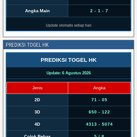
Angka Main
2 - 1 - 7
Update otomatis setiap hari
PREDIKSI TOGEL HK
PREDIKSI TOGEL HK
Update: 6 Agustus 2026
Jenis
Angka
2D
71 - 05
3D
650 - 122
4D
4313 - 5074
Colok Bebas
5 / 8