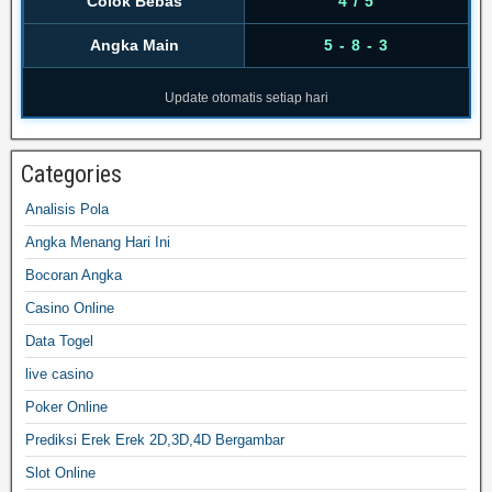
Colok Bebas
4 / 5
Angka Main
5 - 8 - 3
Update otomatis setiap hari
Categories
Analisis Pola
Angka Menang Hari Ini
Bocoran Angka
Casino Online
Data Togel
live casino
Poker Online
Prediksi Erek Erek 2D,3D,4D Bergambar
Slot Online