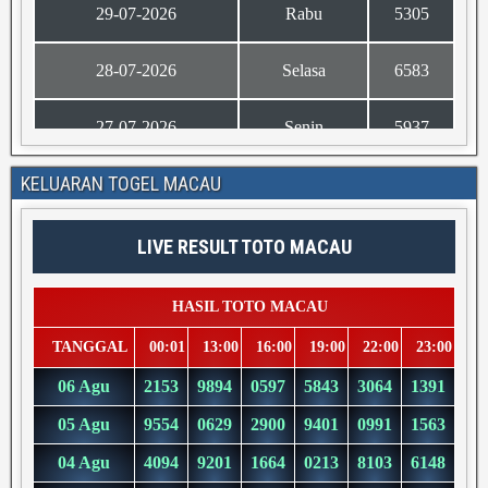
KELUARAN TOGEL MACAU
LIVE RESULT TOTO MACAU