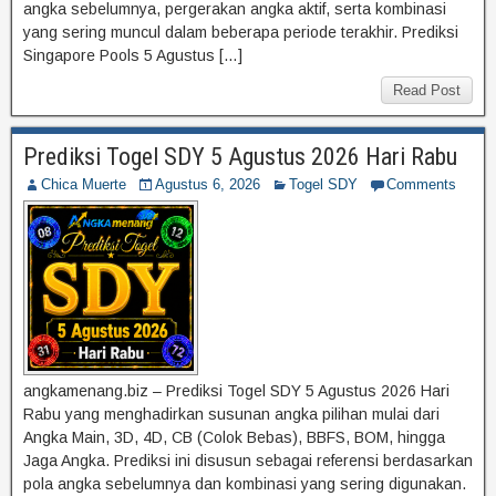
angka sebelumnya, pergerakan angka aktif, serta kombinasi
yang sering muncul dalam beberapa periode terakhir. Prediksi
Singapore Pools 5 Agustus […]
Read Post
Prediksi Togel SDY 5 Agustus 2026 Hari Rabu
Chica Muerte
Agustus 6, 2026
Togel SDY
Comments
angkamenang.biz – Prediksi Togel SDY 5 Agustus 2026 Hari
Rabu yang menghadirkan susunan angka pilihan mulai dari
Angka Main, 3D, 4D, CB (Colok Bebas), BBFS, BOM, hingga
Jaga Angka. Prediksi ini disusun sebagai referensi berdasarkan
pola angka sebelumnya dan kombinasi yang sering digunakan.