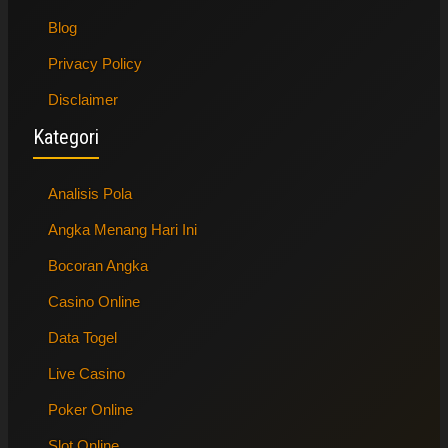
Blog
Privacy Policy
Disclaimer
Kategori
Analisis Pola
Angka Menang Hari Ini
Bocoran Angka
Casino Online
Data Togel
Live Casino
Poker Online
Slot Online