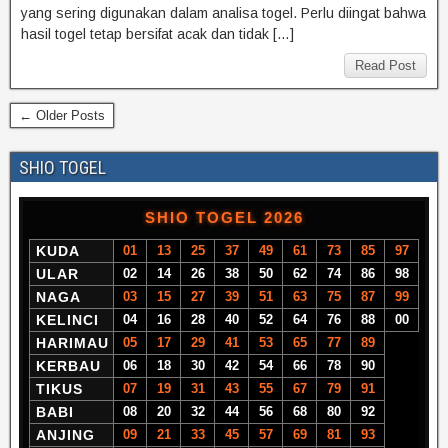
yang sering digunakan dalam analisa togel. Perlu diingat bahwa
hasil togel tetap bersifat acak dan tidak […]
Read Post
← Older Posts
SHIO TOGEL
SHIO TOGEL 2026
KUDA
01
13
25
37
49
61
73
85
97
ULAR
02
14
26
38
50
62
74
86
98
NAGA
03
15
27
39
51
63
75
87
99
KELINCI
04
16
28
40
52
64
76
88
00
HARIMAU
05
17
29
41
53
65
77
89
KERBAU
06
18
30
42
54
66
78
90
TIKUS
07
19
31
43
55
67
79
91
BABI
08
20
32
44
56
68
80
92
ANJING
09
21
33
45
57
69
81
93