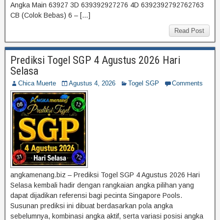
Angka Main 63927 3D 639392927276 4D 6392392792762763
CB (Colok Bebas) 6 – […]
Read Post
Prediksi Togel SGP 4 Agustus 2026 Hari
Selasa
Chica Muerte
Agustus 4, 2026
Togel SGP
Comments
angkamenang.biz – Prediksi Togel SGP 4 Agustus 2026 Hari
Selasa kembali hadir dengan rangkaian angka pilihan yang
dapat dijadikan referensi bagi pecinta Singapore Pools.
Susunan prediksi ini dibuat berdasarkan pola angka
sebelumnya, kombinasi angka aktif, serta variasi posisi angka