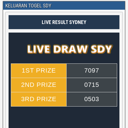
KELUARAN TOGEL SDY
LIVE RESULT SYDNEY