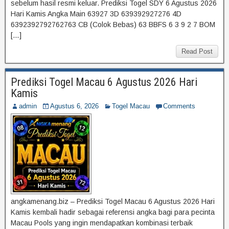
sebelum hasil resmi keluar. Prediksi Togel SDY 6 Agustus 2026
Hari Kamis Angka Main 63927 3D 639392927276 4D
6392392792762763 CB (Colok Bebas) 63 BBFS 6 3 9 2 7 BOM
[…]
Read Post
Prediksi Togel Macau 6 Agustus 2026 Hari
Kamis
admin
Agustus 6, 2026
Togel Macau
Comments
angkamenang.biz – Prediksi Togel Macau 6 Agustus 2026 Hari
Kamis kembali hadir sebagai referensi angka bagi para pecinta
Macau Pools yang ingin mendapatkan kombinasi terbaik