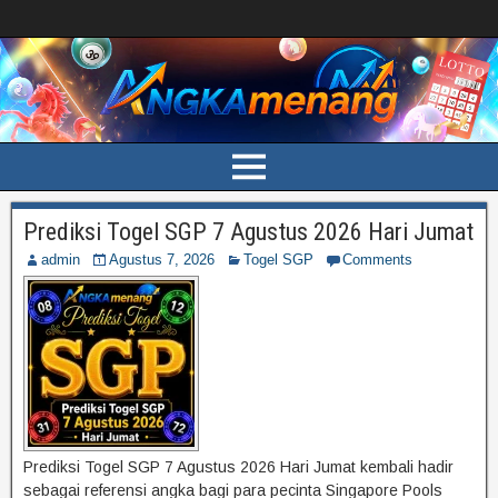
Prediksi Togel SGP 7 Agustus 2026 Hari Jumat
admin
Agustus 7, 2026
Togel SGP
Comments
Prediksi Togel SGP 7 Agustus 2026 Hari Jumat kembali hadir
sebagai referensi angka bagi para pecinta Singapore Pools