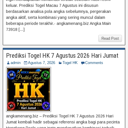
keluar. Prediksi Togel Macau 7 Agustus ini disusun
berdasarkan analisa pola angka sebelumnya, pergerakan
angka aktif, serta kombinasi yang sering muncul dalam
beberapa periode terakhir.- angkamenang.biz Angka Main
73918 […]
Read Post
Prediksi Togel HK 7 Agustus 2026 Hari Jumat
admin
Agustus 7, 2026
Togel HK
Comments
angkamenang.biz – Prediksi Togel HK 7 Agustus 2026 Hari
Jumat kembali hadir sebagai referensi angka bagi para pecinta