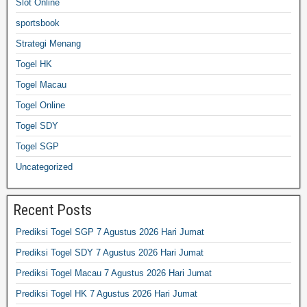
Slot Online
sportsbook
Strategi Menang
Togel HK
Togel Macau
Togel Online
Togel SDY
Togel SGP
Uncategorized
Recent Posts
Prediksi Togel SGP 7 Agustus 2026 Hari Jumat
Prediksi Togel SDY 7 Agustus 2026 Hari Jumat
Prediksi Togel Macau 7 Agustus 2026 Hari Jumat
Prediksi Togel HK 7 Agustus 2026 Hari Jumat