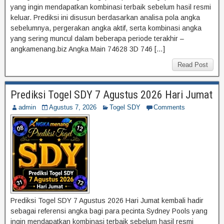
yang ingin mendapatkan kombinasi terbaik sebelum hasil resmi
keluar. Prediksi ini disusun berdasarkan analisa pola angka
sebelumnya, pergerakan angka aktif, serta kombinasi angka
yang sering muncul dalam beberapa periode terakhir –
angkamenang.biz Angka Main 74628 3D 746 […]
Read Post
Prediksi Togel SDY 7 Agustus 2026 Hari Jumat
admin
Agustus 7, 2026
Togel SDY
Comments
Prediksi Togel SDY 7 Agustus 2026 Hari Jumat kembali hadir
sebagai referensi angka bagi para pecinta Sydney Pools yang
ingin mendapatkan kombinasi terbaik sebelum hasil resmi