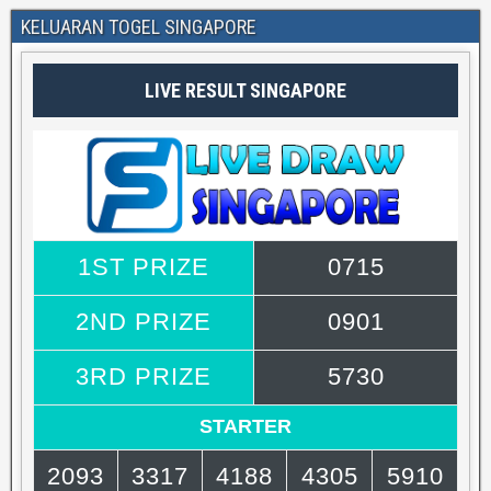
KELUARAN TOGEL SINGAPORE
LIVE RESULT SINGAPORE