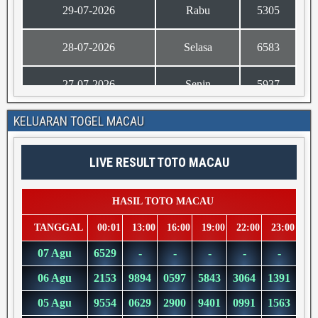
KELUARAN TOGEL MACAU
LIVE RESULT TOTO MACAU